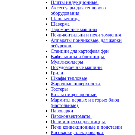
Плиты индукционные
Аксессуары для теплового
оборудования
Шашлычница
Шаверма
Таромоечные машины
Печи-коптильни и печи томления
Аппараты пончиковые, для жарки
чебуреков
Станции для картофеля фри
Вафельницы и блинницы
Мультихолдеры
Посудомоечные машины
Грили
Шкафы тепловые
Жарочные поверхности
Тостеры
Котлы пищеварочные
Мармиты первых и вторых блюд
(настольные)
Пароварки
Пароконвектоматы
Печи и прессы для пиццы
Печи конвекционные и подставки
Рисоварки, электроварки