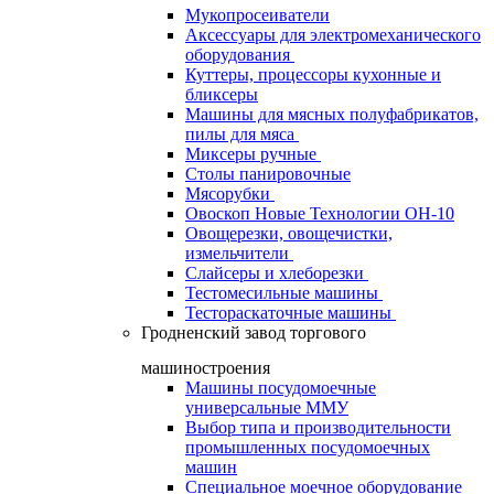
Мукопросеиватели
Аксессуары для электромеханического
оборудования
Куттеры, процессоры кухонные и
бликсеры
Машины для мясных полуфабрикатов,
пилы для мяса
Миксеры ручные
Столы панировочные
Мясорубки
Овоскоп Новые Технологии ОН-10
Овощерезки, овощечистки,
измельчители
Слайсеры и хлеборезки
Тестомесильные машины
Тестораскаточные машины
Гродненский завод торгового
машиностроения
Машины посудомоечные
универсальные ММУ
Выбор типа и производительности
промышленных посудомоечных
машин
Специальное моечное оборудование