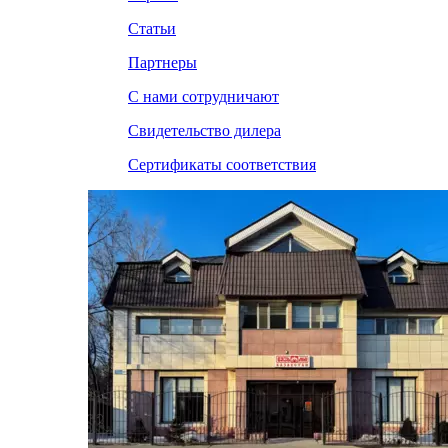
Статьи
Партнеры
С нами сотрудничают
Свидетельство дилера
Сертификаты соответствия