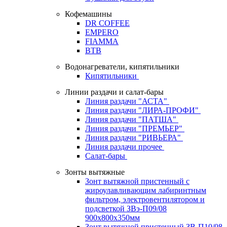
Кофемашины
DR COFFEE
EMPERO
FIAMMA
BTB
Водонагреватели, кипятильники
Кипятильники
Линии раздачи и салат-бары
Линия раздачи "АСТА"
Линия раздачи "ЛИРА-ПРОФИ"
Линия раздачи "ПАТША"
Линия раздачи "ПРЕМЬЕР"
Линия раздачи "РИВЬЕРА"
Линия раздачи прочее
Салат-бары
Зонты вытяжные
Зонт вытяжной пристенный с
жироулавливающим лабиринтным
фильтром, электровентилятором и
подсветкой ЗВэ-П09/08
900х800х350мм
Зонт вытяжной пристенный ЗВ-П10/08