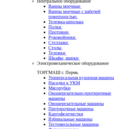
Нейтральное оборудование
Ванны моечные
Ванны моечные с рабочей
поверхностью
Тележка-шпилька
Полки
Противни
Рукомойники
Стеллажи
Столы
Тележки
Шкафы, ящики
Электромеханическое оборудование
ТОРГМАШ г. Пермь
Универсальная кухонная машина
Насадки к УКМ
Мясорубки
Овощерезательно-протирочные
машины
Овощерезательные машины
Протирочные машины
Картофелечистки
Взбивальные машины
Тестомесильные машины