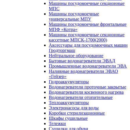
Машины посудомоечные секционные
МПС
Машины посудомоечные
универсальные МПУ
Машины посудомоечные фронтальные
МПФ «Котра»
Машины посудомоечные секционные
кассетные МПСК-1700(2000)
Аксессуары для посудомоечных машин
Гродторгмаш
Нейтральное оборудование
Бытовые водонагреватели ЭВАД
Промышленные водонагреватели ЭВА
Наливные водонагреватели ЭВАО
«Гейзер»
Гидроаккумуляторы
Водонагреватели проточные закрытые
Водонагреватели косвенного нагрева
Водонагреватели отопительные
Теплоаккумуляторы
Электронасосы для воды
Коробки стерилизационные
Шкафы сушильные
Тележки
Сушилки для обуви