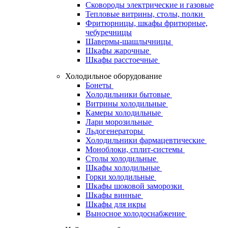
Сковороды электрические и газовые
Тепловые витрины, столы, полки
Фритюрницы, шкафы фритюрные,
чебуречницы
Шавермы-шашлычницы
Шкафы жарочные
Шкафы расстоечные
Холодильное оборудование
Бонеты
Холодильники бытовые
Витрины холодильные
Камеры холодильные
Лари морозильные
Льдогенераторы
Холодильники фармацевтические
Моноблоки, сплит-системы
Столы холодильные
Шкафы холодильные
Горки холодильные
Шкафы шоковой заморозки
Шкафы винные
Шкафы для икры
Выносное холодоснабжение