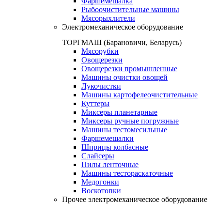
Фаршемешалка
Рыбоочистительные машины
Мясорыхлители
Электромеханическое оборудование
ТОРГМАШ (Барановичи, Беларусь)
Мясорубки
Овощерезки
Овощерезки промышленные
Машины очистки овощей
Лукочистки
Машины картофелеочистительные
Куттеры
Миксеры планетарные
Миксеры ручные погружные
Машины тестомесильные
Фаршемешалки
Шприцы колбасные
Слайсеры
Пилы ленточные
Машины тестораскаточные
Медогонки
Воскотопки
Прочее электромеханическое оборудование