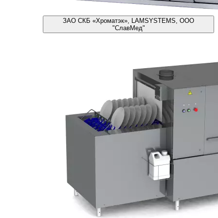
ЗАО СКБ «Хроматэк», LAMSYSTEMS, ООО
"СлавМед"