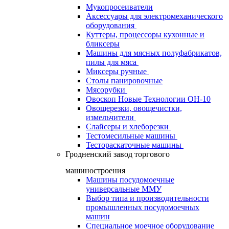
Мукопросеиватели
Аксессуары для электромеханического
оборудования
Куттеры, процессоры кухонные и
бликсеры
Машины для мясных полуфабрикатов,
пилы для мяса
Миксеры ручные
Столы панировочные
Мясорубки
Овоскоп Новые Технологии ОН-10
Овощерезки, овощечистки,
измельчители
Слайсеры и хлеборезки
Тестомесильные машины
Тестораскаточные машины
Гродненский завод торгового
машиностроения
Машины посудомоечные
универсальные ММУ
Выбор типа и производительности
промышленных посудомоечных
машин
Специальное моечное оборудование