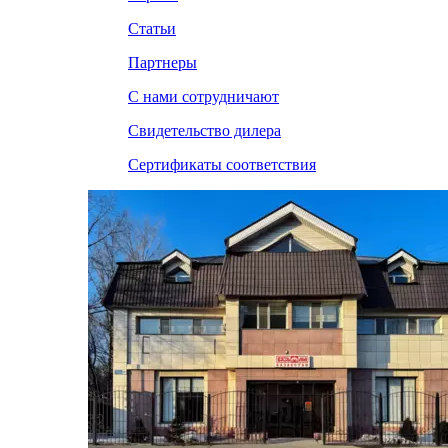
Статьи
Партнеры
С нами сотрудничают
Свидетельство дилера
Сертификаты соответствия