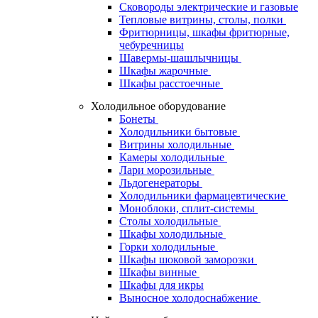
Сковороды электрические и газовые
Тепловые витрины, столы, полки
Фритюрницы, шкафы фритюрные,
чебуречницы
Шавермы-шашлычницы
Шкафы жарочные
Шкафы расстоечные
Холодильное оборудование
Бонеты
Холодильники бытовые
Витрины холодильные
Камеры холодильные
Лари морозильные
Льдогенераторы
Холодильники фармацевтические
Моноблоки, сплит-системы
Столы холодильные
Шкафы холодильные
Горки холодильные
Шкафы шоковой заморозки
Шкафы винные
Шкафы для икры
Выносное холодоснабжение