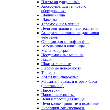
Плиты индукционные
Аксессуары для теплового
оборудования
Шашлычница
Шаверма
Таромоечные машины
Печи-коптильни и печи томления
Аппараты пончиковые, для жарки
чебуреков
Станции для картофеля фри
Вафельницы и блинницы
Мультихолдеры
Посудомоечные машины
Грили
Шкафы тепловые
Жарочные поверхности
Тостеры
Котлы пищеварочные
Мармиты первых и вторых блюд
(настольные)
Пароварки
Пароконвектоматы
Печи и прессы для пиццы
Печи конвекционные и подставки
Рисоварки, электроварки