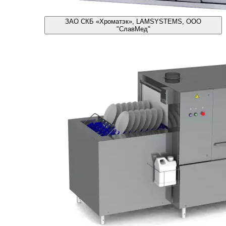
ЗАО СКБ «Хроматэк», LAMSYSTEMS, ООО
"СлавМед"