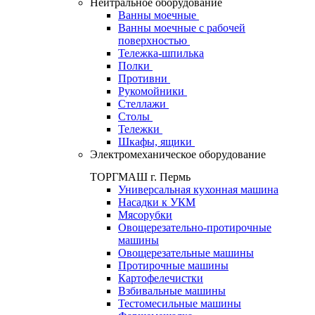
Нейтральное оборудование
Ванны моечные
Ванны моечные с рабочей
поверхностью
Тележка-шпилька
Полки
Противни
Рукомойники
Стеллажи
Столы
Тележки
Шкафы, ящики
Электромеханическое оборудование
ТОРГМАШ г. Пермь
Универсальная кухонная машина
Насадки к УКМ
Мясорубки
Овощерезательно-протирочные
машины
Овощерезательные машины
Протирочные машины
Картофелечистки
Взбивальные машины
Тестомесильные машины