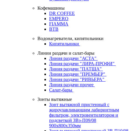
Кофемашины
DR COFFEE
EMPERO
FIAMMA
BTB
Водонагреватели, кипятильники
Кипятильники
Линии раздачи и салат-бары
Линия раздачи "АСТА"
Линия раздачи "ЛИРА-ПРОФИ"
Линия раздачи "ПАТША"
Линия раздачи "ПРЕМЬЕР"
Линия раздачи "РИВЬЕРА"
Линия раздачи прочее
Салат-бары
Зонты вытяжные
Зонт вытяжной пристенный с
жироулавливающим лабиринтным
фильтром, электровентилятором и
подсветкой ЗВэ-П09/08
900х800х350мм
Зонт вытяжной пристенный ЗВ-П10/08