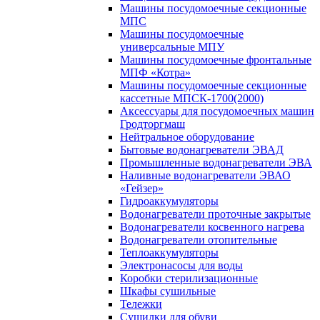
Машины посудомоечные секционные
МПС
Машины посудомоечные
универсальные МПУ
Машины посудомоечные фронтальные
МПФ «Котра»
Машины посудомоечные секционные
кассетные МПСК-1700(2000)
Аксессуары для посудомоечных машин
Гродторгмаш
Нейтральное оборудование
Бытовые водонагреватели ЭВАД
Промышленные водонагреватели ЭВА
Наливные водонагреватели ЭВАО
«Гейзер»
Гидроаккумуляторы
Водонагреватели проточные закрытые
Водонагреватели косвенного нагрева
Водонагреватели отопительные
Теплоаккумуляторы
Электронасосы для воды
Коробки стерилизационные
Шкафы сушильные
Тележки
Сушилки для обуви