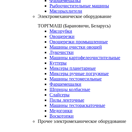
Фаршемешалка
Рыбоочистительные машины
Мясорыхлители
Электромеханическое оборудование
ТОРГМАШ (Барановичи, Беларусь)
Мясорубки
Овощерезки
Овощерезки промышленные
Машины очистки овощей
Лукочистки
Машины картофелеочистительные
Куттеры
Миксеры планетарные
Миксеры ручные погружные
Машины тестомесильные
Фаршемешалки
Шприцы колбасные
Слайсеры
Пилы ленточные
Машины тестораскаточные
Медогонки
Воскотопки
Прочее электромеханическое оборудование