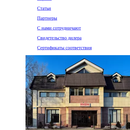
Статьи
Партнеры
С нами сотрудничают
Свидетельство дилера
Сертификаты соответствия