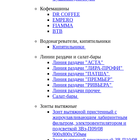
Кофемашины
DR COFFEE
EMPERO
FIAMMA
BTB
Водонагреватели, кипятильники
Кипятильники
Линии раздачи и салат-бары
Линия раздачи "АСТА"
Линия раздачи "ЛИРА-ПРОФИ"
Линия раздачи "ПАТША"
Линия раздачи "ПРЕМЬЕР"
Линия раздачи "РИВЬЕРА"
Линия раздачи прочее
Салат-бары
Зонты вытяжные
Зонт вытяжной пристенный с
жироулавливающим лабиринтным
фильтром, электровентилятором и
подсветкой ЗВэ-П09/08
900х800х350мм
Зонт вытяжной пристенный ЗВ-П10/08