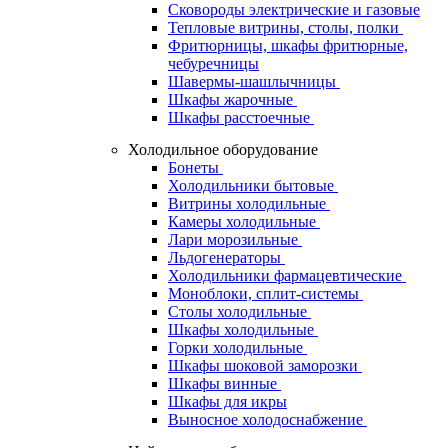
Сковороды электрические и газовые
Тепловые витрины, столы, полки
Фритюрницы, шкафы фритюрные,
чебуречницы
Шавермы-шашлычницы
Шкафы жарочные
Шкафы расстоечные
Холодильное оборудование
Бонеты
Холодильники бытовые
Витрины холодильные
Камеры холодильные
Лари морозильные
Льдогенераторы
Холодильники фармацевтические
Моноблоки, сплит-системы
Столы холодильные
Шкафы холодильные
Горки холодильные
Шкафы шоковой заморозки
Шкафы винные
Шкафы для икры
Выносное холодоснабжение