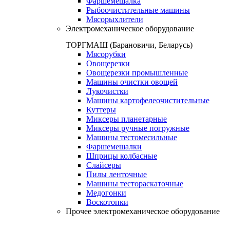
Фаршемешалка
Рыбоочистительные машины
Мясорыхлители
Электромеханическое оборудование
ТОРГМАШ (Барановичи, Беларусь)
Мясорубки
Овощерезки
Овощерезки промышленные
Машины очистки овощей
Лукочистки
Машины картофелеочистительные
Куттеры
Миксеры планетарные
Миксеры ручные погружные
Машины тестомесильные
Фаршемешалки
Шприцы колбасные
Слайсеры
Пилы ленточные
Машины тестораскаточные
Медогонки
Воскотопки
Прочее электромеханическое оборудование