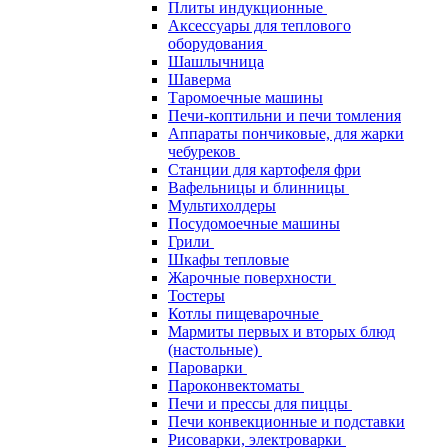
Плиты индукционные
Аксессуары для теплового
оборудования
Шашлычница
Шаверма
Таромоечные машины
Печи-коптильни и печи томления
Аппараты пончиковые, для жарки
чебуреков
Станции для картофеля фри
Вафельницы и блинницы
Мультихолдеры
Посудомоечные машины
Грили
Шкафы тепловые
Жарочные поверхности
Тостеры
Котлы пищеварочные
Мармиты первых и вторых блюд
(настольные)
Пароварки
Пароконвектоматы
Печи и прессы для пиццы
Печи конвекционные и подставки
Рисоварки, электроварки