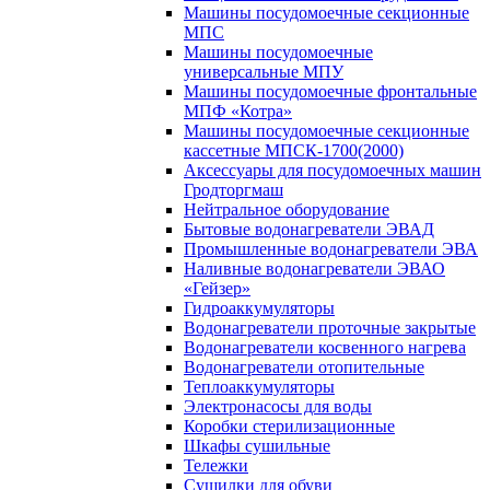
Машины посудомоечные секционные
МПС
Машины посудомоечные
универсальные МПУ
Машины посудомоечные фронтальные
МПФ «Котра»
Машины посудомоечные секционные
кассетные МПСК-1700(2000)
Аксессуары для посудомоечных машин
Гродторгмаш
Нейтральное оборудование
Бытовые водонагреватели ЭВАД
Промышленные водонагреватели ЭВА
Наливные водонагреватели ЭВАО
«Гейзер»
Гидроаккумуляторы
Водонагреватели проточные закрытые
Водонагреватели косвенного нагрева
Водонагреватели отопительные
Теплоаккумуляторы
Электронасосы для воды
Коробки стерилизационные
Шкафы сушильные
Тележки
Сушилки для обуви