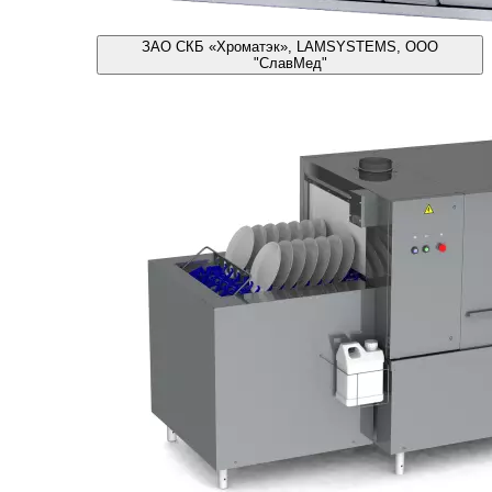
ЗАО СКБ «Хроматэк», LAMSYSTEMS, ООО
"СлавМед"