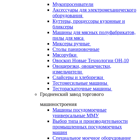
Мукопросеиватели
Аксессуары для электромеханического
оборудования
Куттеры, процессоры кухонные и
бликсеры
Машины для мясных полуфабрикатов,
пилы для мяса
Миксеры ручные
Столы панировочные
Мясорубки
Овоскоп Новые Технологии ОН-10
Овощерезки, овощечистки,
измельчители
Слайсеры и хлеборезки
Тестомесильные машины
Тестораскаточные машины
Гродненский завод торгового
машиностроения
Машины посудомоечные
универсальные ММУ
Выбор типа и производительности
промышленных посудомоечных
машин
Специальное моечное оборудование