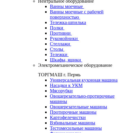
Нейтральное оборудование
Ванны моечные
Ванны моечные с рабочей
поверхностью
Тележка-шпилька
Полки
Противни
Рукомойники
Стеллажи
Столы
Тележки
Шкафы, ящики
Электромеханическое оборудование
ТОРГМАШ г. Пермь
Универсальная кухонная машина
Насадки к УКМ
Мясорубки
Овощерезательно-протирочные
машины
Овощерезательные машины
Протирочные машины
Картофелечистки
Взбивальные машины
Тестомесильные машины