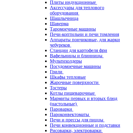
Плиты индукционные
Аксессуары для теплового
оборудования
Шашлычница
Шаверма
Таромоечные машины
Печи-коптильни и печи томления
Аппараты пончиковые, для жарки
чебуреков
Станции для картофеля фри
Вафельницы и блинницы
Мультихолдеры
Посудомоечные машины
Грили
Шкафы тепловые
Жарочные поверхности
Тостеры
Котлы пищеварочные
Мармиты первых и вторых блюд
(настольные)
Пароварки
Пароконвектоматы
Печи и прессы для пиццы
Печи конвекционные и подставки
Рисоварки, электроварки