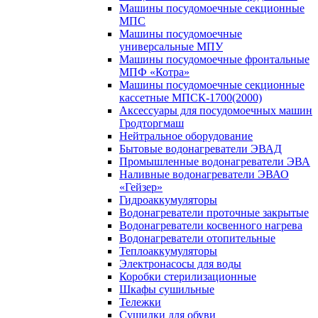
Машины посудомоечные секционные
МПС
Машины посудомоечные
универсальные МПУ
Машины посудомоечные фронтальные
МПФ «Котра»
Машины посудомоечные секционные
кассетные МПСК-1700(2000)
Аксессуары для посудомоечных машин
Гродторгмаш
Нейтральное оборудование
Бытовые водонагреватели ЭВАД
Промышленные водонагреватели ЭВА
Наливные водонагреватели ЭВАО
«Гейзер»
Гидроаккумуляторы
Водонагреватели проточные закрытые
Водонагреватели косвенного нагрева
Водонагреватели отопительные
Теплоаккумуляторы
Электронасосы для воды
Коробки стерилизационные
Шкафы сушильные
Тележки
Сушилки для обуви