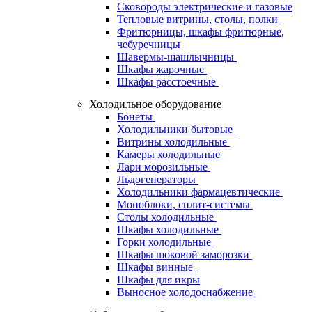
Сковороды электрические и газовые
Тепловые витрины, столы, полки
Фритюрницы, шкафы фритюрные,
чебуречницы
Шавермы-шашлычницы
Шкафы жарочные
Шкафы расстоечные
Холодильное оборудование
Бонеты
Холодильники бытовые
Витрины холодильные
Камеры холодильные
Лари морозильные
Льдогенераторы
Холодильники фармацевтические
Моноблоки, сплит-системы
Столы холодильные
Шкафы холодильные
Горки холодильные
Шкафы шоковой заморозки
Шкафы винные
Шкафы для икры
Выносное холодоснабжение