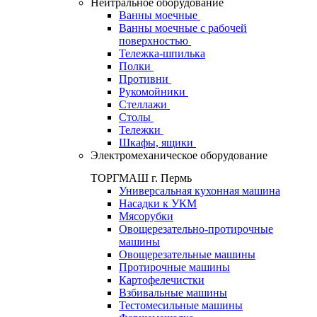
Нейтральное оборудование
Ванны моечные
Ванны моечные с рабочей
поверхностью
Тележка-шпилька
Полки
Противни
Рукомойники
Стеллажи
Столы
Тележки
Шкафы, ящики
Электромеханическое оборудование
ТОРГМАШ г. Пермь
Универсальная кухонная машина
Насадки к УКМ
Мясорубки
Овощерезательно-протирочные
машины
Овощерезательные машины
Протирочные машины
Картофелечистки
Взбивальные машины
Тестомесильные машины