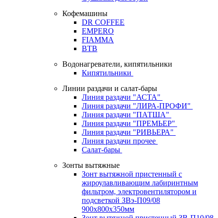
Кофемашины
DR COFFEE
EMPERO
FIAMMA
BTB
Водонагреватели, кипятильники
Кипятильники
Линии раздачи и салат-бары
Линия раздачи "АСТА"
Линия раздачи "ЛИРА-ПРОФИ"
Линия раздачи "ПАТША"
Линия раздачи "ПРЕМЬЕР"
Линия раздачи "РИВЬЕРА"
Линия раздачи прочее
Салат-бары
Зонты вытяжные
Зонт вытяжной пристенный с
жироулавливающим лабиринтным
фильтром, электровентилятором и
подсветкой ЗВэ-П09/08
900х800х350мм
Зонт вытяжной пристенный ЗВ-П10/08