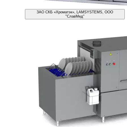
ЗАО СКБ «Хроматэк», LAMSYSTEMS, ООО
"СлавМед"