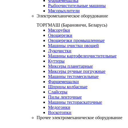
Фаршемешалка
Рыбоочистительные машины
Мясорыхлители
Электромеханическое оборудование
ТОРГМАШ (Барановичи, Беларусь)
Мясорубки
Овощерезки
Овощерезки промышленные
Машины очистки овощей
Лукочистки
Машины картофелеочистительные
Куттеры
Миксеры планетарные
Миксеры ручные погружные
Машины тестомесильные
Фаршемешалки
Шприцы колбасные
Слайсеры
Пилы ленточные
Машины тестораскаточные
Медогонки
Воскотопки
Прочее электромеханическое оборудование