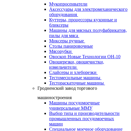
Мукопросеиватели
Аксессуары для электромеханического
оборудования
Куттеры, процессоры кухонные и
бликсеры
Машины для мясных полуфабрикатов,
пилы для мяса
Миксеры ручные
Столы панировочные
Мясорубки
Овоскоп Новые Технологии ОН-10
Овощерезки, овощечистки,
измельчители
Слайсеры и хлеборезки
Тестомесильные машины
Тестораскаточные машины
Гродненский завод торгового
машиностроения
Машины посудомоечные
универсальные ММУ
Выбор типа и производительности
промышленных посудомоечных
машин
Специальное моечное оборудование