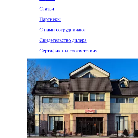
Статьи
Партнеры
С нами сотрудничают
Свидетельство дилера
Сертификаты соответствия