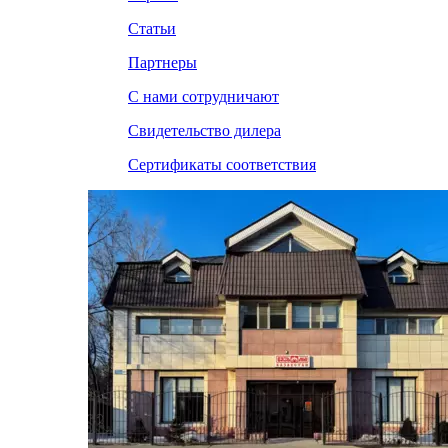
Статьи
Партнеры
С нами сотрудничают
Свидетельство дилера
Сертификаты соответствия