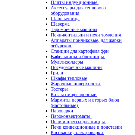
Плиты индукционные
Аксессуары для теплового
оборудования
Шашлычница
Шаверма
Таромоечные машины
Печи-коптильни и печи томления
Аппараты пончиковые, для жарки
чебуреков
Станции для картофеля фри
Вафельницы и блинницы
Мультихолдеры
Посудомоечные машины
Грили
Шкафы тепловые
Жарочные поверхности
Тостеры
Котлы пищеварочные
Мармиты первых и вторых блюд
(настольные)
Пароварки
Пароконвектоматы
Печи и прессы для пиццы
Печи конвекционные и подставки
Рисоварки, электроварки