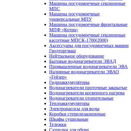
Машины посудомоечные секционные
МПС
Машины посудомоечные
универсальные МПУ
Машины посудомоечные фронтальные
МПФ «Котра»
Машины посудомоечные секционные
кассетные МПСК-1700(2000)
Аксессуары для посудомоечных машин
Гродторгмаш
Нейтральное оборудование
Бытовые водонагреватели ЭВАД
Промышленные водонагреватели ЭВА
Наливные водонагреватели ЭВАО
«Гейзер»
Гидроаккумуляторы
Водонагреватели проточные закрытые
Водонагреватели косвенного нагрева
Водонагреватели отопительные
Теплоаккумуляторы
Электронасосы для воды
Коробки стерилизационные
Шкафы сушильные
Тележки
Сушилки для обуви