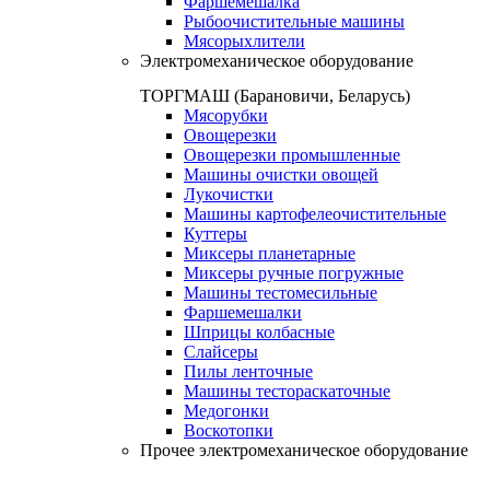
Фаршемешалка
Рыбоочистительные машины
Мясорыхлители
Электромеханическое оборудование
ТОРГМАШ (Барановичи, Беларусь)
Мясорубки
Овощерезки
Овощерезки промышленные
Машины очистки овощей
Лукочистки
Машины картофелеочистительные
Куттеры
Миксеры планетарные
Миксеры ручные погружные
Машины тестомесильные
Фаршемешалки
Шприцы колбасные
Слайсеры
Пилы ленточные
Машины тестораскаточные
Медогонки
Воскотопки
Прочее электромеханическое оборудование