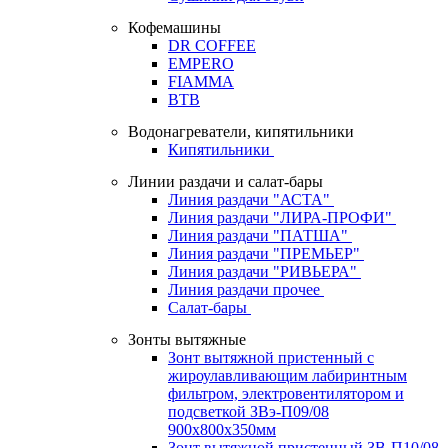
Кофемашины
DR COFFEE
EMPERO
FIAMMA
BTB
Водонагреватели, кипятильники
Кипятильники
Линии раздачи и салат-бары
Линия раздачи "АСТА"
Линия раздачи "ЛИРА-ПРОФИ"
Линия раздачи "ПАТША"
Линия раздачи "ПРЕМЬЕР"
Линия раздачи "РИВЬЕРА"
Линия раздачи прочее
Салат-бары
Зонты вытяжные
Зонт вытяжной пристенный с
жироулавливающим лабиринтным
фильтром, электровентилятором и
подсветкой ЗВэ-П09/08
900х800х350мм
Зонт вытяжной пристенный ЗВ-П10/08