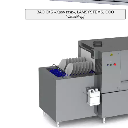
ЗАО СКБ «Хроматэк», LAMSYSTEMS, ООО
"СлавМед"