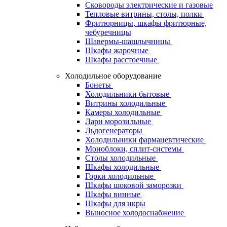
Сковороды электрические и газовые
Тепловые витрины, столы, полки
Фритюрницы, шкафы фритюрные,
чебуречницы
Шавермы-шашлычницы
Шкафы жарочные
Шкафы расстоечные
Холодильное оборудование
Бонеты
Холодильники бытовые
Витрины холодильные
Камеры холодильные
Лари морозильные
Льдогенераторы
Холодильники фармацевтические
Моноблоки, сплит-системы
Столы холодильные
Шкафы холодильные
Горки холодильные
Шкафы шоковой заморозки
Шкафы винные
Шкафы для икры
Выносное холодоснабжение