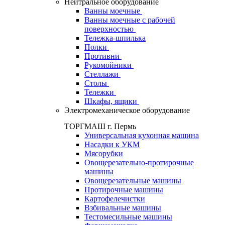
Нейтральное оборудование
Ванны моечные
Ванны моечные с рабочей
поверхностью
Тележка-шпилька
Полки
Противни
Рукомойники
Стеллажи
Столы
Тележки
Шкафы, ящики
Электромеханическое оборудование
ТОРГМАШ г. Пермь
Универсальная кухонная машина
Насадки к УКМ
Мясорубки
Овощерезательно-протирочные
машины
Овощерезательные машины
Протирочные машины
Картофелечистки
Взбивальные машины
Тестомесильные машины