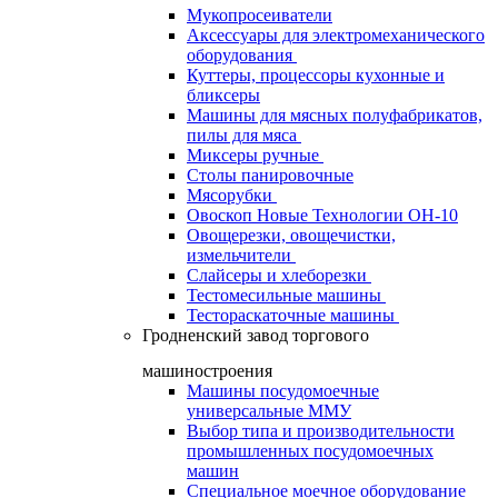
Мукопросеиватели
Аксессуары для электромеханического
оборудования
Куттеры, процессоры кухонные и
бликсеры
Машины для мясных полуфабрикатов,
пилы для мяса
Миксеры ручные
Столы панировочные
Мясорубки
Овоскоп Новые Технологии ОН-10
Овощерезки, овощечистки,
измельчители
Слайсеры и хлеборезки
Тестомесильные машины
Тестораскаточные машины
Гродненский завод торгового
машиностроения
Машины посудомоечные
универсальные ММУ
Выбор типа и производительности
промышленных посудомоечных
машин
Специальное моечное оборудование