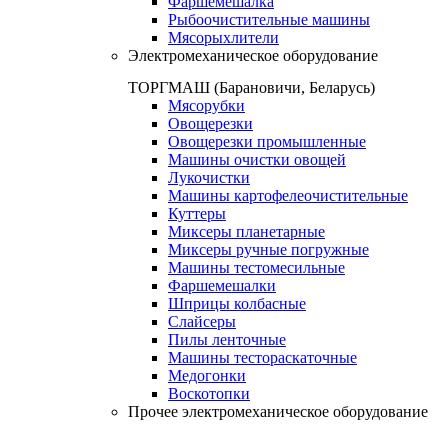
Фаршемешалка
Рыбоочистительные машины
Мясорыхлители
Электромеханическое оборудование
ТОРГМАШ (Барановичи, Беларусь)
Мясорубки
Овощерезки
Овощерезки промышленные
Машины очистки овощей
Лукочистки
Машины картофелеочистительные
Куттеры
Миксеры планетарные
Миксеры ручные погружные
Машины тестомесильные
Фаршемешалки
Шприцы колбасные
Слайсеры
Пилы ленточные
Машины тестораскаточные
Медогонки
Воскотопки
Прочее электромеханическое оборудование