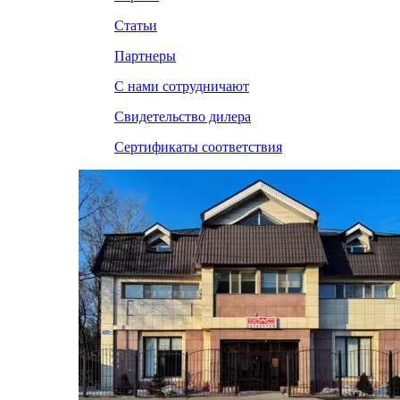
Статьи
Партнеры
С нами сотрудничают
Свидетельство дилера
Сертификаты соответствия