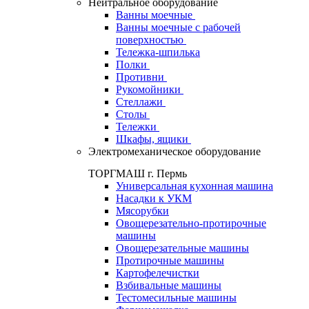
Нейтральное оборудование
Ванны моечные
Ванны моечные с рабочей
поверхностью
Тележка-шпилька
Полки
Противни
Рукомойники
Стеллажи
Столы
Тележки
Шкафы, ящики
Электромеханическое оборудование
ТОРГМАШ г. Пермь
Универсальная кухонная машина
Насадки к УКМ
Мясорубки
Овощерезательно-протирочные
машины
Овощерезательные машины
Протирочные машины
Картофелечистки
Взбивальные машины
Тестомесильные машины