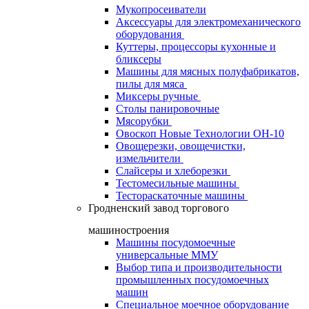
Мукопросеиватели
Аксессуары для электромеханического
оборудования
Куттеры, процессоры кухонные и
бликсеры
Машины для мясных полуфабрикатов,
пилы для мяса
Миксеры ручные
Столы панировочные
Мясорубки
Овоскоп Новые Технологии ОН-10
Овощерезки, овощечистки,
измельчители
Слайсеры и хлеборезки
Тестомесильные машины
Тестораскаточные машины
Гродненский завод торгового
машиностроения
Машины посудомоечные
универсальные ММУ
Выбор типа и производительности
промышленных посудомоечных
машин
Специальное моечное оборудование