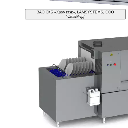
ЗАО СКБ «Хроматэк», LAMSYSTEMS, ООО
"СлавМед"