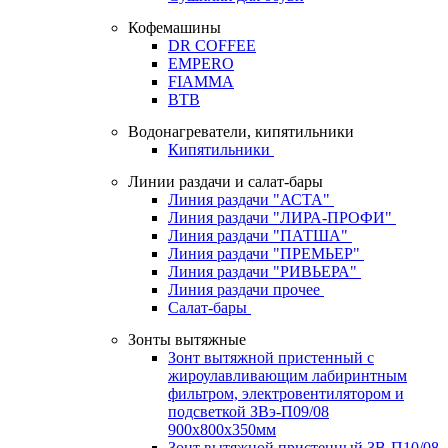
Кофемашины
DR COFFEE
EMPERO
FIAMMA
BTB
Водонагреватели, кипятильники
Кипятильники
Линии раздачи и салат-бары
Линия раздачи "АСТА"
Линия раздачи "ЛИРА-ПРОФИ"
Линия раздачи "ПАТША"
Линия раздачи "ПРЕМЬЕР"
Линия раздачи "РИВЬЕРА"
Линия раздачи прочее
Салат-бары
Зонты вытяжные
Зонт вытяжной пристенный с
жироулавливающим лабиринтным
фильтром, электровентилятором и
подсветкой ЗВэ-П09/08
900х800х350мм
Зонт вытяжной пристенный ЗВ-П10/08