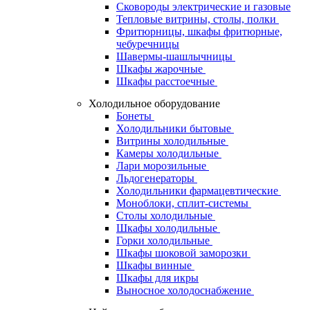
Сковороды электрические и газовые
Тепловые витрины, столы, полки
Фритюрницы, шкафы фритюрные,
чебуречницы
Шавермы-шашлычницы
Шкафы жарочные
Шкафы расстоечные
Холодильное оборудование
Бонеты
Холодильники бытовые
Витрины холодильные
Камеры холодильные
Лари морозильные
Льдогенераторы
Холодильники фармацевтические
Моноблоки, сплит-системы
Столы холодильные
Шкафы холодильные
Горки холодильные
Шкафы шоковой заморозки
Шкафы винные
Шкафы для икры
Выносное холодоснабжение