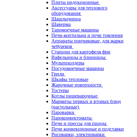
Плиты индукционные
Аксессуары для теплового
оборудования
Шашлычница
Шаверма
Таромоечные машины
Печи-коптильни и печи томления
Аппараты пончиковые, для жарки
чебуреков
Станции для картофеля фри
Вафельницы и блинницы
Мультихолдеры
Посудомоечные машины
Грили
Шкафы тепловые
Жарочные поверхности
Тостеры
Котлы пищеварочные
Мармиты первых и вторых блюд
(настольные)
Пароварки
Пароконвектоматы
Печи и прессы для пиццы
Печи конвекционные и подставки
Рисоварки, электроварки