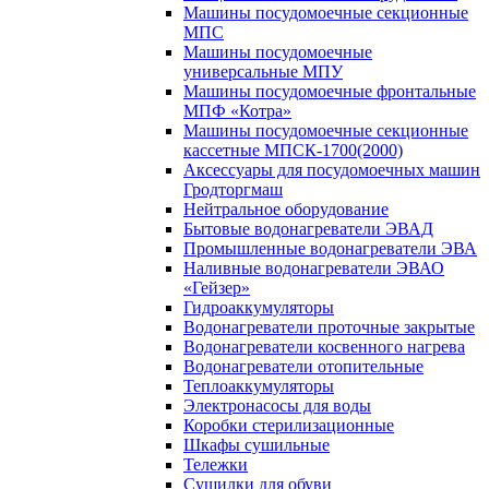
Машины посудомоечные секционные
МПС
Машины посудомоечные
универсальные МПУ
Машины посудомоечные фронтальные
МПФ «Котра»
Машины посудомоечные секционные
кассетные МПСК-1700(2000)
Аксессуары для посудомоечных машин
Гродторгмаш
Нейтральное оборудование
Бытовые водонагреватели ЭВАД
Промышленные водонагреватели ЭВА
Наливные водонагреватели ЭВАО
«Гейзер»
Гидроаккумуляторы
Водонагреватели проточные закрытые
Водонагреватели косвенного нагрева
Водонагреватели отопительные
Теплоаккумуляторы
Электронасосы для воды
Коробки стерилизационные
Шкафы сушильные
Тележки
Сушилки для обуви