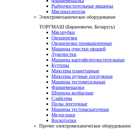
Фаршемешалка
Рыбоочистительные машины
Мясорыхлители
Электромеханическое оборудование
ТОРГМАШ (Барановичи, Беларусь)
Мясорубки
Овощерезки
Овощерезки промышленные
Машины очистки овощей
Лукочистки
Машины картофелеочистительные
Куттеры
Миксеры планетарные
Миксеры ручные погружные
Машины тестомесильные
Фаршемешалки
Шприцы колбасные
Слайсеры
Пилы ленточные
Машины тестораскаточные
Медогонки
Воскотопки
Прочее электромеханическое оборудование