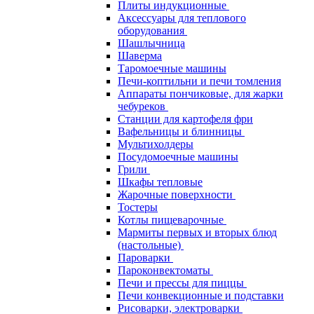
Плиты индукционные
Аксессуары для теплового
оборудования
Шашлычница
Шаверма
Таромоечные машины
Печи-коптильни и печи томления
Аппараты пончиковые, для жарки
чебуреков
Станции для картофеля фри
Вафельницы и блинницы
Мультихолдеры
Посудомоечные машины
Грили
Шкафы тепловые
Жарочные поверхности
Тостеры
Котлы пищеварочные
Мармиты первых и вторых блюд
(настольные)
Пароварки
Пароконвектоматы
Печи и прессы для пиццы
Печи конвекционные и подставки
Рисоварки, электроварки