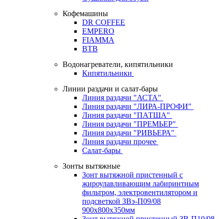
Кофемашины
DR COFFEE
EMPERO
FIAMMA
BTB
Водонагреватели, кипятильники
Кипятильники
Линии раздачи и салат-бары
Линия раздачи "АСТА"
Линия раздачи "ЛИРА-ПРОФИ"
Линия раздачи "ПАТША"
Линия раздачи "ПРЕМЬЕР"
Линия раздачи "РИВЬЕРА"
Линия раздачи прочее
Салат-бары
Зонты вытяжные
Зонт вытяжной пристенный с
жироулавливающим лабиринтным
фильтром, электровентилятором и
подсветкой ЗВэ-П09/08
900х800х350мм
Зонт вытяжной пристенный ЗВ-П10/08