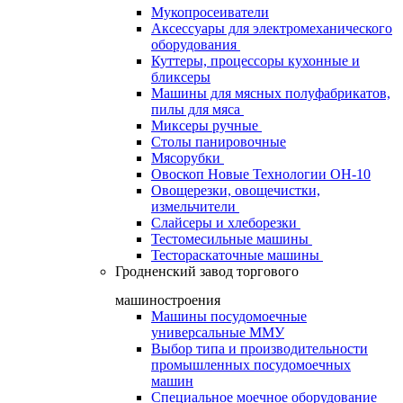
Мукопросеиватели
Аксессуары для электромеханического
оборудования
Куттеры, процессоры кухонные и
бликсеры
Машины для мясных полуфабрикатов,
пилы для мяса
Миксеры ручные
Столы панировочные
Мясорубки
Овоскоп Новые Технологии ОН-10
Овощерезки, овощечистки,
измельчители
Слайсеры и хлеборезки
Тестомесильные машины
Тестораскаточные машины
Гродненский завод торгового
машиностроения
Машины посудомоечные
универсальные ММУ
Выбор типа и производительности
промышленных посудомоечных
машин
Специальное моечное оборудование