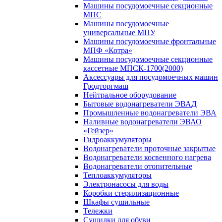
Машины посудомоечные секционные
МПС
Машины посудомоечные
универсальные МПУ
Машины посудомоечные фронтальные
МПФ «Котра»
Машины посудомоечные секционные
кассетные МПСК-1700(2000)
Аксессуары для посудомоечных машин
Гродторгмаш
Нейтральное оборудование
Бытовые водонагреватели ЭВАД
Промышленные водонагреватели ЭВА
Наливные водонагреватели ЭВАО
«Гейзер»
Гидроаккумуляторы
Водонагреватели проточные закрытые
Водонагреватели косвенного нагрева
Водонагреватели отопительные
Теплоаккумуляторы
Электронасосы для воды
Коробки стерилизационные
Шкафы сушильные
Тележки
Сушилки для обуви