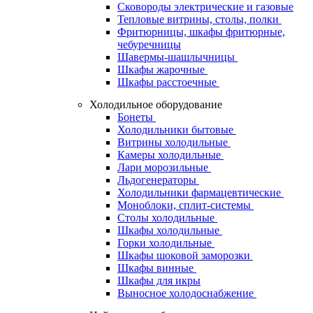
Сковороды электрические и газовые
Тепловые витрины, столы, полки
Фритюрницы, шкафы фритюрные,
чебуречницы
Шавермы-шашлычницы
Шкафы жарочные
Шкафы расстоечные
Холодильное оборудование
Бонеты
Холодильники бытовые
Витрины холодильные
Камеры холодильные
Лари морозильные
Льдогенераторы
Холодильники фармацевтические
Моноблоки, сплит-системы
Столы холодильные
Шкафы холодильные
Горки холодильные
Шкафы шоковой заморозки
Шкафы винные
Шкафы для икры
Выносное холодоснабжение