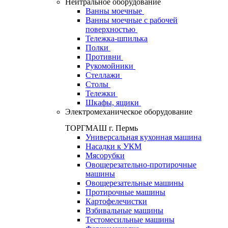
Нейтральное оборудование
Ванны моечные
Ванны моечные с рабочей
поверхностью
Тележка-шпилька
Полки
Противни
Рукомойники
Стеллажи
Столы
Тележки
Шкафы, ящики
Электромеханическое оборудование
ТОРГМАШ г. Пермь
Универсальная кухонная машина
Насадки к УКМ
Мясорубки
Овощерезательно-протирочные
машины
Овощерезательные машины
Протирочные машины
Картофелечистки
Взбивальные машины
Тестомесильные машины