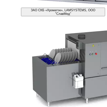
ЗАО СКБ «Хроматэк», LAMSYSTEMS, ООО
"СлавМед"