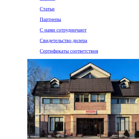
Статьи
Партнеры
С нами сотрудничают
Свидетельство дилера
Сертификаты соответствия