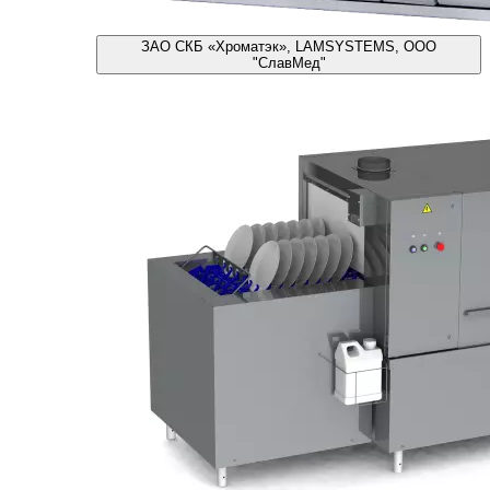
ЗАО СКБ «Хроматэк», LAMSYSTEMS, ООО
"СлавМед"