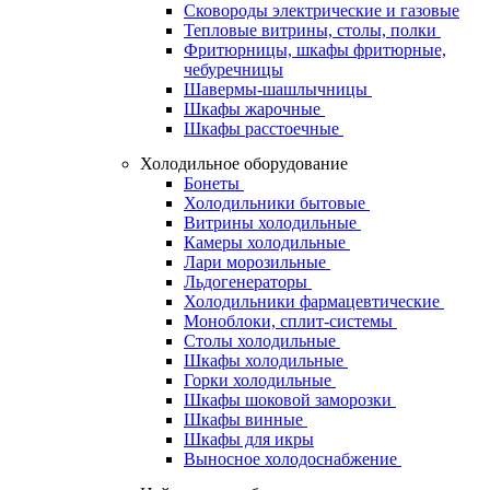
Сковороды электрические и газовые
Тепловые витрины, столы, полки
Фритюрницы, шкафы фритюрные,
чебуречницы
Шавермы-шашлычницы
Шкафы жарочные
Шкафы расстоечные
Холодильное оборудование
Бонеты
Холодильники бытовые
Витрины холодильные
Камеры холодильные
Лари морозильные
Льдогенераторы
Холодильники фармацевтические
Моноблоки, сплит-системы
Столы холодильные
Шкафы холодильные
Горки холодильные
Шкафы шоковой заморозки
Шкафы винные
Шкафы для икры
Выносное холодоснабжение