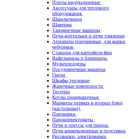
Плиты индукционные
Аксессуары для теплового
оборудования
Шашлычница
Шаверма
Таромоечные машины
Печи-коптильни и печи томления
Аппараты пончиковые, для жарки
чебуреков
Станции для картофеля фри
Вафельницы и блинницы
Мультихолдеры
Посудомоечные машины
Грили
Шкафы тепловые
Жарочные поверхности
Тостеры
Котлы пищеварочные
Мармиты первых и вторых блюд
(настольные)
Пароварки
Пароконвектоматы
Печи и прессы для пиццы
Печи конвекционные и подставки
Рисоварки, электроварки