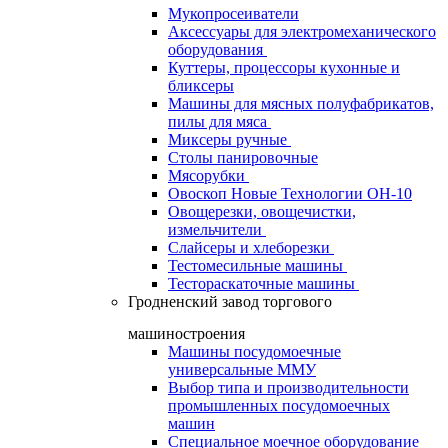
Мукопросеиватели
Аксессуары для электромеханического
оборудования
Куттеры, процессоры кухонные и
бликсеры
Машины для мясных полуфабрикатов,
пилы для мяса
Миксеры ручные
Столы панировочные
Мясорубки
Овоскоп Новые Технологии ОН-10
Овощерезки, овощечистки,
измельчители
Слайсеры и хлеборезки
Тестомесильные машины
Тестораскаточные машины
Гродненский завод торгового
машиностроения
Машины посудомоечные
универсальные ММУ
Выбор типа и производительности
промышленных посудомоечных
машин
Специальное моечное оборудование