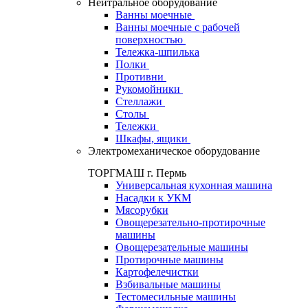
Нейтральное оборудование
Ванны моечные
Ванны моечные с рабочей
поверхностью
Тележка-шпилька
Полки
Противни
Рукомойники
Стеллажи
Столы
Тележки
Шкафы, ящики
Электромеханическое оборудование
ТОРГМАШ г. Пермь
Универсальная кухонная машина
Насадки к УКМ
Мясорубки
Овощерезательно-протирочные
машины
Овощерезательные машины
Протирочные машины
Картофелечистки
Взбивальные машины
Тестомесильные машины