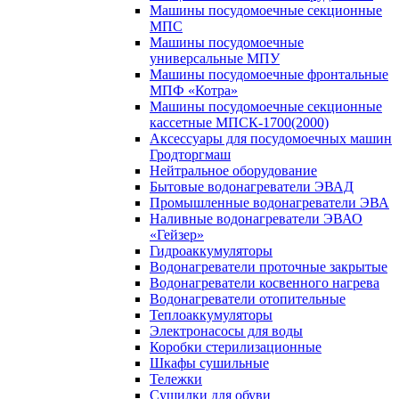
Машины посудомоечные секционные
МПС
Машины посудомоечные
универсальные МПУ
Машины посудомоечные фронтальные
МПФ «Котра»
Машины посудомоечные секционные
кассетные МПСК-1700(2000)
Аксессуары для посудомоечных машин
Гродторгмаш
Нейтральное оборудование
Бытовые водонагреватели ЭВАД
Промышленные водонагреватели ЭВА
Наливные водонагреватели ЭВАО
«Гейзер»
Гидроаккумуляторы
Водонагреватели проточные закрытые
Водонагреватели косвенного нагрева
Водонагреватели отопительные
Теплоаккумуляторы
Электронасосы для воды
Коробки стерилизационные
Шкафы сушильные
Тележки
Сушилки для обуви