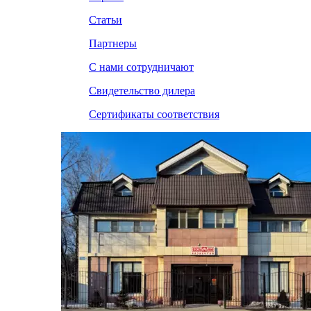
Статьи
Партнеры
С нами сотрудничают
Свидетельство дилера
Сертификаты соответствия