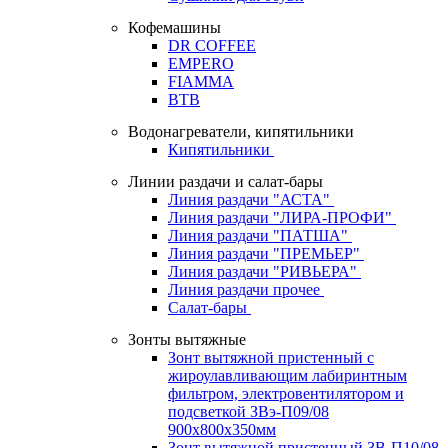
Кофемашины
DR COFFEE
EMPERO
FIAMMA
BTB
Водонагреватели, кипятильники
Кипятильники
Линии раздачи и салат-бары
Линия раздачи "АСТА"
Линия раздачи "ЛИРА-ПРОФИ"
Линия раздачи "ПАТША"
Линия раздачи "ПРЕМЬЕР"
Линия раздачи "РИВЬЕРА"
Линия раздачи прочее
Салат-бары
Зонты вытяжные
Зонт вытяжной пристенный с
жироулавливающим лабиринтным
фильтром, электровентилятором и
подсветкой ЗВэ-П09/08
900х800х350мм
Зонт вытяжной пристенный ЗВ-П10/08