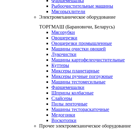
Фаршемешалка
Рыбоочистительные машины
Мясорыхлители
Электромеханическое оборудование
ТОРГМАШ (Барановичи, Беларусь)
Мясорубки
Овощерезки
Овощерезки промышленные
Машины очистки овощей
Лукочистки
Машины картофелеочистительные
Куттеры
Миксеры планетарные
Миксеры ручные погружные
Машины тестомесильные
Фаршемешалки
Шприцы колбасные
Слайсеры
Пилы ленточные
Машины тестораскаточные
Медогонки
Воскотопки
Прочее электромеханическое оборудование