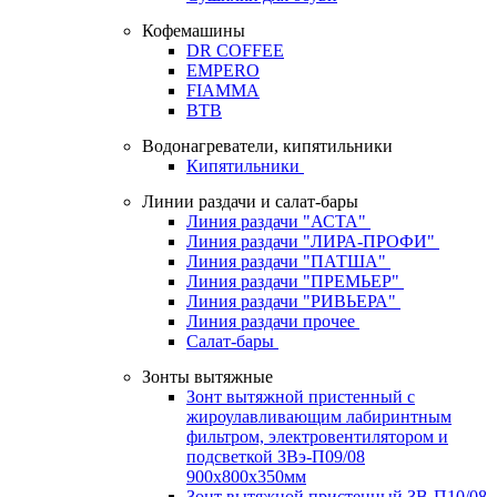
Кофемашины
DR COFFEE
EMPERO
FIAMMA
BTB
Водонагреватели, кипятильники
Кипятильники
Линии раздачи и салат-бары
Линия раздачи "АСТА"
Линия раздачи "ЛИРА-ПРОФИ"
Линия раздачи "ПАТША"
Линия раздачи "ПРЕМЬЕР"
Линия раздачи "РИВЬЕРА"
Линия раздачи прочее
Салат-бары
Зонты вытяжные
Зонт вытяжной пристенный с
жироулавливающим лабиринтным
фильтром, электровентилятором и
подсветкой ЗВэ-П09/08
900х800х350мм
Зонт вытяжной пристенный ЗВ-П10/08