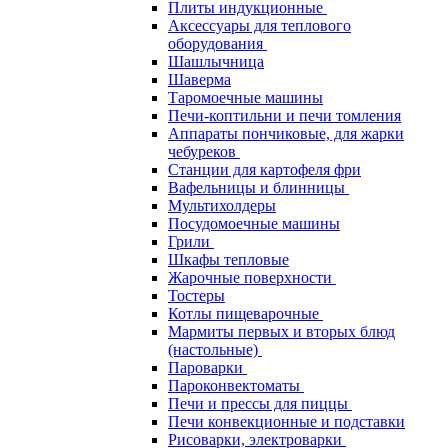
Плиты индукционные
Аксессуары для теплового
оборудования
Шашлычница
Шаверма
Таромоечные машины
Печи-коптильни и печи томления
Аппараты пончиковые, для жарки
чебуреков
Станции для картофеля фри
Вафельницы и блинницы
Мультихолдеры
Посудомоечные машины
Грили
Шкафы тепловые
Жарочные поверхности
Тостеры
Котлы пищеварочные
Мармиты первых и вторых блюд
(настольные)
Пароварки
Пароконвектоматы
Печи и прессы для пиццы
Печи конвекционные и подставки
Рисоварки, электроварки