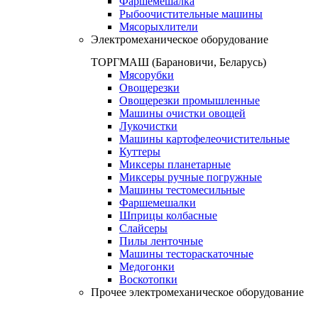
Фаршемешалка
Рыбоочистительные машины
Мясорыхлители
Электромеханическое оборудование
ТОРГМАШ (Барановичи, Беларусь)
Мясорубки
Овощерезки
Овощерезки промышленные
Машины очистки овощей
Лукочистки
Машины картофелеочистительные
Куттеры
Миксеры планетарные
Миксеры ручные погружные
Машины тестомесильные
Фаршемешалки
Шприцы колбасные
Слайсеры
Пилы ленточные
Машины тестораскаточные
Медогонки
Воскотопки
Прочее электромеханическое оборудование