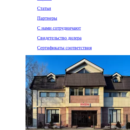
Статьи
Партнеры
С нами сотрудничают
Свидетельство дилера
Сертификаты соответствия