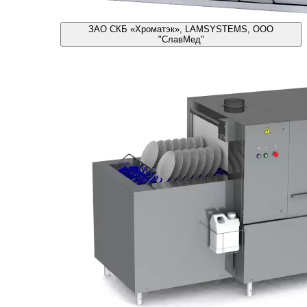
ЗАО СКБ «Хроматэк», LAMSYSTEMS, ООО
"СлавМед"