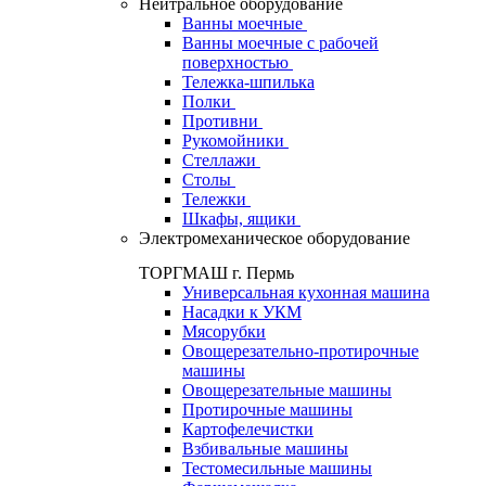
Нейтральное оборудование
Ванны моечные
Ванны моечные с рабочей
поверхностью
Тележка-шпилька
Полки
Противни
Рукомойники
Стеллажи
Столы
Тележки
Шкафы, ящики
Электромеханическое оборудование
ТОРГМАШ г. Пермь
Универсальная кухонная машина
Насадки к УКМ
Мясорубки
Овощерезательно-протирочные
машины
Овощерезательные машины
Протирочные машины
Картофелечистки
Взбивальные машины
Тестомесильные машины