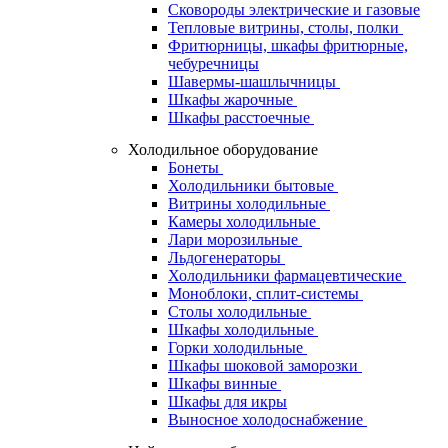
Сковороды электрические и газовые
Тепловые витрины, столы, полки
Фритюрницы, шкафы фритюрные,
чебуречницы
Шавермы-шашлычницы
Шкафы жарочные
Шкафы расстоечные
Холодильное оборудование
Бонеты
Холодильники бытовые
Витрины холодильные
Камеры холодильные
Лари морозильные
Льдогенераторы
Холодильники фармацевтические
Моноблоки, сплит-системы
Столы холодильные
Шкафы холодильные
Горки холодильные
Шкафы шоковой заморозки
Шкафы винные
Шкафы для икры
Выносное холодоснабжение