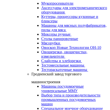
Мукопросеиватели
Аксессуары для электромеханического
оборудования
Куттеры, процессоры кухонные и
бликсеры
Машины для мясных полуфабрикатов,
пилы для мяса
Миксеры ручные
Столы панировочные
Мясорубки
Овоскоп Новые Технологии ОН-10
Овощерезки, овощечистки,
измельчители
Слайсеры и хлеборезки
Тестомесильные машины
Тестораскаточные машины
Гродненский завод торгового
машиностроения
Машины посудомоечные
универсальные ММУ
Выбор типа и производительности
промышленных посудомоечных
машин
Специальное моечное оборудование