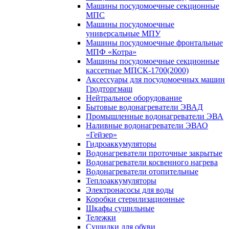
Машины посудомоечные секционные
МПС
Машины посудомоечные
универсальные МПУ
Машины посудомоечные фронтальные
МПФ «Котра»
Машины посудомоечные секционные
кассетные МПСК-1700(2000)
Аксессуары для посудомоечных машин
Гродторгмаш
Нейтральное оборудование
Бытовые водонагреватели ЭВАД
Промышленные водонагреватели ЭВА
Наливные водонагреватели ЭВАО
«Гейзер»
Гидроаккумуляторы
Водонагреватели проточные закрытые
Водонагреватели косвенного нагрева
Водонагреватели отопительные
Теплоаккумуляторы
Электронасосы для воды
Коробки стерилизационные
Шкафы сушильные
Тележки
Сушилки для обуви