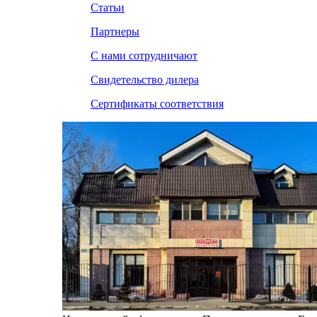
Статьи
Партнеры
С нами сотрудничают
Свидетельство дилера
Сертификаты соответствия