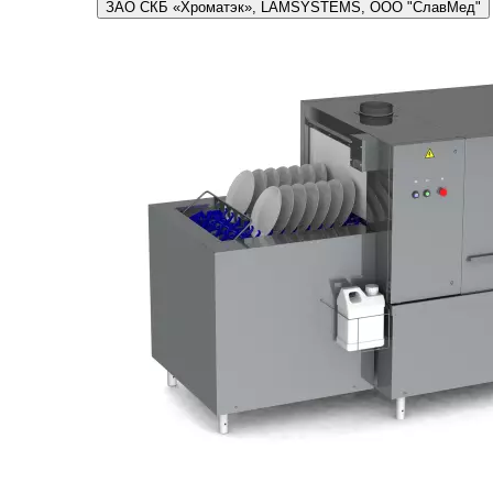
ЗАО СКБ «Хроматэк», LAMSYSTEMS, ООО "СлавМед"