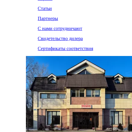
Статьи
Партнеры
С нами сотрудничают
Свидетельство дилера
Сертификаты соответствия