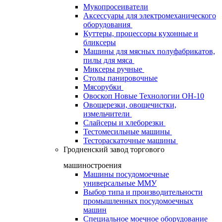
Мукопросеиватели
Аксессуары для электромеханического
оборудования
Куттеры, процессоры кухонные и
бликсеры
Машины для мясных полуфабрикатов,
пилы для мяса
Миксеры ручные
Столы панировочные
Мясорубки
Овоскоп Новые Технологии ОН-10
Овощерезки, овощечистки,
измельчители
Слайсеры и хлеборезки
Тестомесильные машины
Тестораскаточные машины
Гродненский завод торгового
машиностроения
Машины посудомоечные
универсальные ММУ
Выбор типа и производительности
промышленных посудомоечных
машин
Специальное моечное оборудование