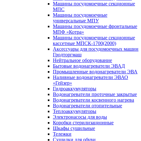
Машины посудомоечные секционные
МПС
Машины посудомоечные
универсальные МПУ
Машины посудомоечные фронтальные
МПФ «Котра»
Машины посудомоечные секционные
кассетные МПСК-1700(2000)
Аксессуары для посудомоечных машин
Гродторгмаш
Нейтральное оборудование
Бытовые водонагреватели ЭВАД
Промышленные водонагреватели ЭВА
Наливные водонагреватели ЭВАО
«Гейзер»
Гидроаккумуляторы
Водонагреватели проточные закрытые
Водонагреватели косвенного нагрева
Водонагреватели отопительные
Теплоаккумуляторы
Электронасосы для воды
Коробки стерилизационные
Шкафы сушильные
Тележки
Сушилки для обуви