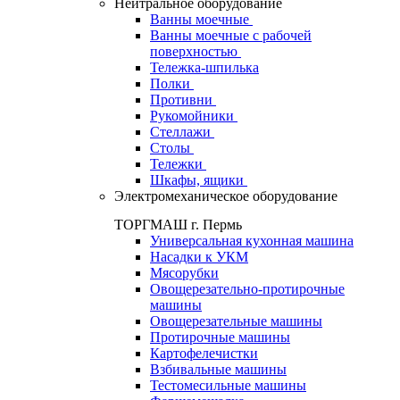
Нейтральное оборудование
Ванны моечные
Ванны моечные с рабочей
поверхностью
Тележка-шпилька
Полки
Противни
Рукомойники
Стеллажи
Столы
Тележки
Шкафы, ящики
Электромеханическое оборудование
ТОРГМАШ г. Пермь
Универсальная кухонная машина
Насадки к УКМ
Мясорубки
Овощерезательно-протирочные
машины
Овощерезательные машины
Протирочные машины
Картофелечистки
Взбивальные машины
Тестомесильные машины