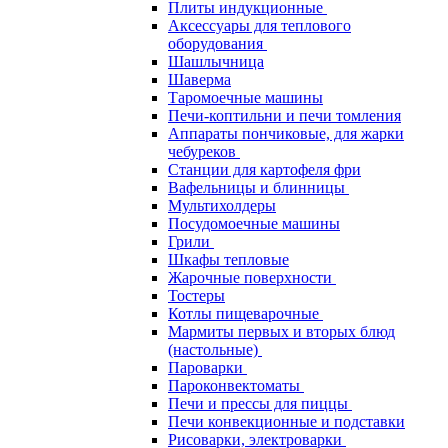
Плиты индукционные
Аксессуары для теплового
оборудования
Шашлычница
Шаверма
Таромоечные машины
Печи-коптильни и печи томления
Аппараты пончиковые, для жарки
чебуреков
Станции для картофеля фри
Вафельницы и блинницы
Мультихолдеры
Посудомоечные машины
Грили
Шкафы тепловые
Жарочные поверхности
Тостеры
Котлы пищеварочные
Мармиты первых и вторых блюд
(настольные)
Пароварки
Пароконвектоматы
Печи и прессы для пиццы
Печи конвекционные и подставки
Рисоварки, электроварки