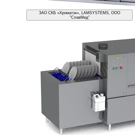
ЗАО СКБ «Хроматэк», LAMSYSTEMS, ООО
"СлавМед"