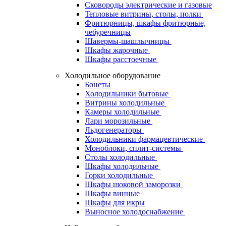
Сковороды электрические и газовые
Тепловые витрины, столы, полки
Фритюрницы, шкафы фритюрные,
чебуречницы
Шавермы-шашлычницы
Шкафы жарочные
Шкафы расстоечные
Холодильное оборудование
Бонеты
Холодильники бытовые
Витрины холодильные
Камеры холодильные
Лари морозильные
Льдогенераторы
Холодильники фармацевтические
Моноблоки, сплит-системы
Столы холодильные
Шкафы холодильные
Горки холодильные
Шкафы шоковой заморозки
Шкафы винные
Шкафы для икры
Выносное холодоснабжение