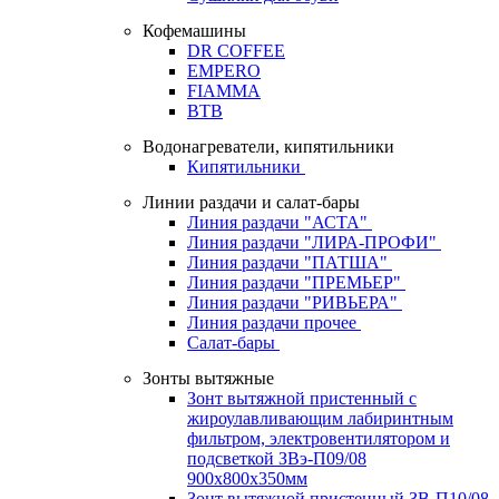
Кофемашины
DR COFFEE
EMPERO
FIAMMA
BTB
Водонагреватели, кипятильники
Кипятильники
Линии раздачи и салат-бары
Линия раздачи "АСТА"
Линия раздачи "ЛИРА-ПРОФИ"
Линия раздачи "ПАТША"
Линия раздачи "ПРЕМЬЕР"
Линия раздачи "РИВЬЕРА"
Линия раздачи прочее
Салат-бары
Зонты вытяжные
Зонт вытяжной пристенный с
жироулавливающим лабиринтным
фильтром, электровентилятором и
подсветкой ЗВэ-П09/08
900х800х350мм
Зонт вытяжной пристенный ЗВ-П10/08