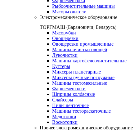
Фаршемешалка
Рыбоочистительные машины
Мясорыхлители
Электромеханическое оборудование
ТОРГМАШ (Барановичи, Беларусь)
Мясорубки
Овощерезки
Овощерезки промышленные
Машины очистки овощей
Лукочистки
Машины картофелеочистительные
Куттеры
Миксеры планетарные
Миксеры ручные погружные
Машины тестомесильные
Фаршемешалки
Шприцы колбасные
Слайсеры
Пилы ленточные
Машины тестораскаточные
Медогонки
Воскотопки
Прочее электромеханическое оборудование