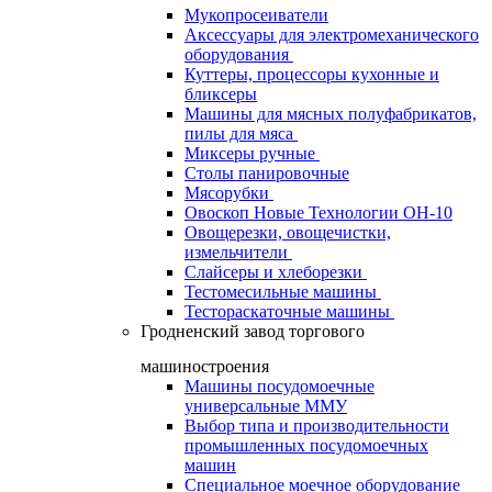
Мукопросеиватели
Аксессуары для электромеханического
оборудования
Куттеры, процессоры кухонные и
бликсеры
Машины для мясных полуфабрикатов,
пилы для мяса
Миксеры ручные
Столы панировочные
Мясорубки
Овоскоп Новые Технологии ОН-10
Овощерезки, овощечистки,
измельчители
Слайсеры и хлеборезки
Тестомесильные машины
Тестораскаточные машины
Гродненский завод торгового
машиностроения
Машины посудомоечные
универсальные ММУ
Выбор типа и производительности
промышленных посудомоечных
машин
Специальное моечное оборудование