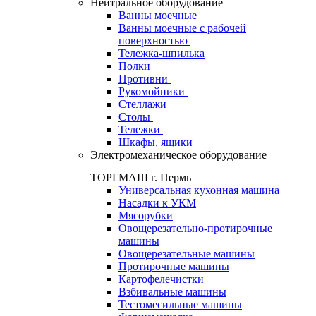
Нейтральное оборудование
Ванны моечные
Ванны моечные с рабочей
поверхностью
Тележка-шпилька
Полки
Противни
Рукомойники
Стеллажи
Столы
Тележки
Шкафы, ящики
Электромеханическое оборудование
ТОРГМАШ г. Пермь
Универсальная кухонная машина
Насадки к УКМ
Мясорубки
Овощерезательно-протирочные
машины
Овощерезательные машины
Протирочные машины
Картофелечистки
Взбивальные машины
Тестомесильные машины