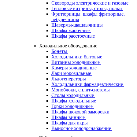
Сковороды электрические и газовые
Тепловые витрины, столы, полки
Фритюрницы, шкафы фритюрные,
чебуречницы
Шавермы-шашлычницы
Шкафы жарочные
Шкафы расстоечные
Холодильное оборудование
Бонеты
Холодильники бытовые
Витрины холодильные
Камеры холодильные
Лари морозильные
Льдогенераторы
Холодильники фармацевтические
Моноблоки, сплит-системы
Столы холодильные
Шкафы холодильные
Горки холодильные
Шкафы шоковой заморозки
Шкафы винные
Шкафы для икры
Выносное холодоснабжение