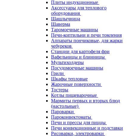
Плиты индукционные
Аксессуары для теплового
оборудования
Шашлычница
Шаверма
Таромоечные машины
Печи-коптильни и печи томления
Аппараты пончиковые, для жарки
чебуреков
Станции для картофеля фри
Вафельницы и блинницы
Мультихолдеры
Посудомоечные машины
Грили
Шкафы тепловые
Жарочные поверхности
Тостеры
Котлы пищеварочные
Мармиты первых и вторых блюд
(настольные)
Пароварки
Пароконвектоматы
Печи и прессы для пиццы
Печи конвекционные и подставки
Рисоварки, электроварки