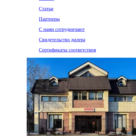
Статьи
Партнеры
С нами сотрудничают
Свидетельство дилера
Сертификаты соответствия