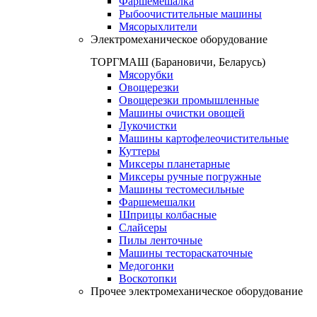
Фаршемешалка
Рыбоочистительные машины
Мясорыхлители
Электромеханическое оборудование
ТОРГМАШ (Барановичи, Беларусь)
Мясорубки
Овощерезки
Овощерезки промышленные
Машины очистки овощей
Лукочистки
Машины картофелеочистительные
Куттеры
Миксеры планетарные
Миксеры ручные погружные
Машины тестомесильные
Фаршемешалки
Шприцы колбасные
Слайсеры
Пилы ленточные
Машины тестораскаточные
Медогонки
Воскотопки
Прочее электромеханическое оборудование