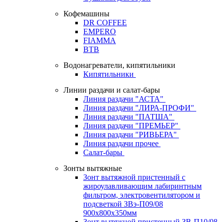
Кофемашины
DR COFFEE
EMPERO
FIAMMA
BTB
Водонагреватели, кипятильники
Кипятильники
Линии раздачи и салат-бары
Линия раздачи "АСТА"
Линия раздачи "ЛИРА-ПРОФИ"
Линия раздачи "ПАТША"
Линия раздачи "ПРЕМЬЕР"
Линия раздачи "РИВЬЕРА"
Линия раздачи прочее
Салат-бары
Зонты вытяжные
Зонт вытяжной пристенный с
жироулавливающим лабиринтным
фильтром, электровентилятором и
подсветкой ЗВэ-П09/08
900х800х350мм
Зонт вытяжной пристенный ЗВ-П10/08