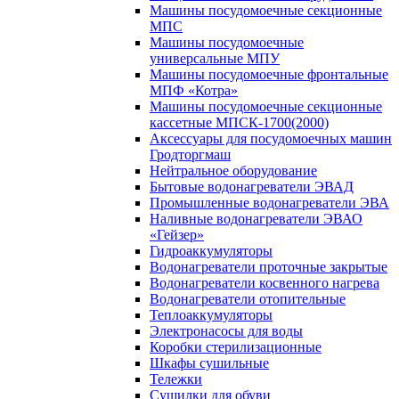
Машины посудомоечные секционные
МПС
Машины посудомоечные
универсальные МПУ
Машины посудомоечные фронтальные
МПФ «Котра»
Машины посудомоечные секционные
кассетные МПСК-1700(2000)
Аксессуары для посудомоечных машин
Гродторгмаш
Нейтральное оборудование
Бытовые водонагреватели ЭВАД
Промышленные водонагреватели ЭВА
Наливные водонагреватели ЭВАО
«Гейзер»
Гидроаккумуляторы
Водонагреватели проточные закрытые
Водонагреватели косвенного нагрева
Водонагреватели отопительные
Теплоаккумуляторы
Электронасосы для воды
Коробки стерилизационные
Шкафы сушильные
Тележки
Сушилки для обуви