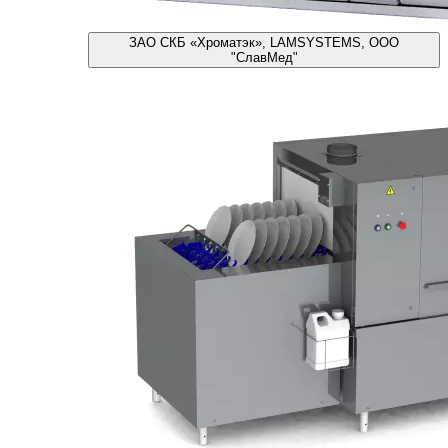
ЗАО СКБ «Хроматэк», LAMSYSTEMS, ООО
"СлавМед"