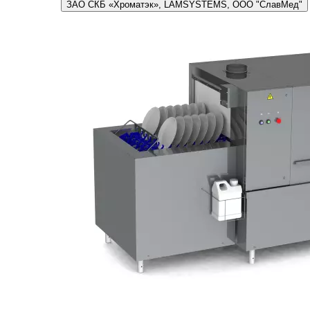
ЗАО СКБ «Хроматэк», LAMSYSTEMS, ООО "СлавМед"