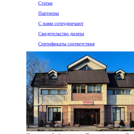
Статьи
Партнеры
С нами сотрудничают
Свидетельство дилера
Сертификаты соответствия