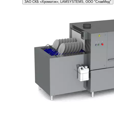
ЗАО СКБ «Хроматэк», LAMSYSTEMS, ООО "СлавМед"