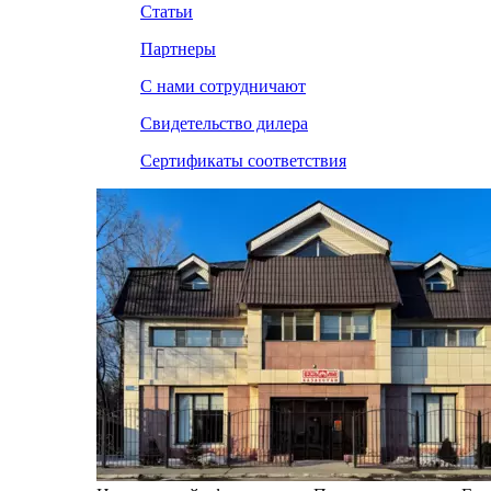
Статьи
Партнеры
С нами сотрудничают
Свидетельство дилера
Сертификаты соответствия