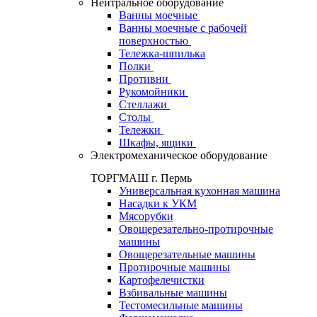
Нейтральное оборудование
Ванны моечные
Ванны моечные с рабочей
поверхностью
Тележка-шпилька
Полки
Противни
Рукомойники
Стеллажи
Столы
Тележки
Шкафы, ящики
Электромеханическое оборудование
ТОРГМАШ г. Пермь
Универсальная кухонная машина
Насадки к УКМ
Мясорубки
Овощерезательно-протирочные
машины
Овощерезательные машины
Протирочные машины
Картофелечистки
Взбивальные машины
Тестомесильные машины