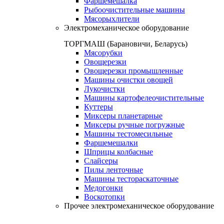
Фаршемешалка
Рыбоочистительные машины
Мясорыхлители
Электромеханическое оборудование
ТОРГМАШ (Барановичи, Беларусь)
Мясорубки
Овощерезки
Овощерезки промышленные
Машины очистки овощей
Лукочистки
Машины картофелеочистительные
Куттеры
Миксеры планетарные
Миксеры ручные погружные
Машины тестомесильные
Фаршемешалки
Шприцы колбасные
Слайсеры
Пилы ленточные
Машины тестораскаточные
Медогонки
Воскотопки
Прочее электромеханическое оборудование