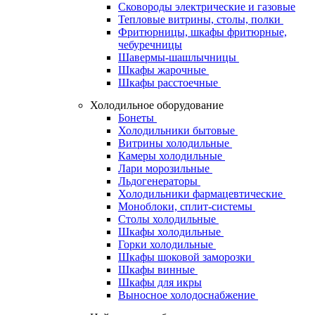
Сковороды электрические и газовые
Тепловые витрины, столы, полки
Фритюрницы, шкафы фритюрные,
чебуречницы
Шавермы-шашлычницы
Шкафы жарочные
Шкафы расстоечные
Холодильное оборудование
Бонеты
Холодильники бытовые
Витрины холодильные
Камеры холодильные
Лари морозильные
Льдогенераторы
Холодильники фармацевтические
Моноблоки, сплит-системы
Столы холодильные
Шкафы холодильные
Горки холодильные
Шкафы шоковой заморозки
Шкафы винные
Шкафы для икры
Выносное холодоснабжение