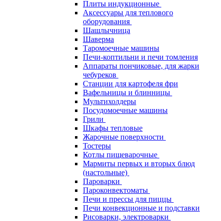
Плиты индукционные
Аксессуары для теплового
оборудования
Шашлычница
Шаверма
Таромоечные машины
Печи-коптильни и печи томления
Аппараты пончиковые, для жарки
чебуреков
Станции для картофеля фри
Вафельницы и блинницы
Мультихолдеры
Посудомоечные машины
Грили
Шкафы тепловые
Жарочные поверхности
Тостеры
Котлы пищеварочные
Мармиты первых и вторых блюд
(настольные)
Пароварки
Пароконвектоматы
Печи и прессы для пиццы
Печи конвекционные и подставки
Рисоварки, электроварки