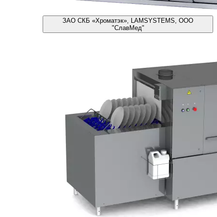
ЗАО СКБ «Хроматэк», LAMSYSTEMS, ООО
"СлавМед"