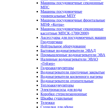
Машины посудомоечные секционные
МПС
Машины посудомоечные
универсальные МПУ
Машины посудомоечные фронтальные
МПФ «Котра»
Машины посудомоечные секционные
кассетные МПСК-1700(2000)
Аксессуары для посудомоечных машин
Гродторгмаш
Нейтральное оборудование
Бытовые водонагреватели ЭВАД
Промышленные водонагреватели ЭВА
Наливные водонагреватели ЭВАО
«Гейзер»
Гидроаккумуляторы
Водонагреватели проточные закрытые
Водонагреватели косвенного нагрева
Водонагреватели отопительные
Теплоаккумуляторы
Электронасосы для воды
Коробки стерилизационные
Шкафы сушильные
Тележки
Сушилки для обуви