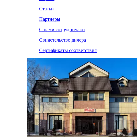
Статьи
Партнеры
С нами сотрудничают
Свидетельство дилера
Сертификаты соответствия