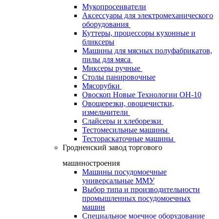
Мукопросеиватели
Аксессуары для электромеханического
оборудования
Куттеры, процессоры кухонные и
бликсеры
Машины для мясных полуфабрикатов,
пилы для мяса
Миксеры ручные
Столы панировочные
Мясорубки
Овоскоп Новые Технологии ОН-10
Овощерезки, овощечистки,
измельчители
Слайсеры и хлеборезки
Тестомесильные машины
Тестораскаточные машины
Гродненский завод торгового
машиностроения
Машины посудомоечные
универсальные ММУ
Выбор типа и производительности
промышленных посудомоечных
машин
Специальное моечное оборудование