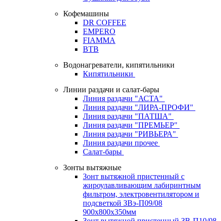
Кофемашины
DR COFFEE
EMPERO
FIAMMA
BTB
Водонагреватели, кипятильники
Кипятильники
Линии раздачи и салат-бары
Линия раздачи "АСТА"
Линия раздачи "ЛИРА-ПРОФИ"
Линия раздачи "ПАТША"
Линия раздачи "ПРЕМЬЕР"
Линия раздачи "РИВЬЕРА"
Линия раздачи прочее
Салат-бары
Зонты вытяжные
Зонт вытяжной пристенный с
жироулавливающим лабиринтным
фильтром, электровентилятором и
подсветкой ЗВэ-П09/08
900х800х350мм
Зонт вытяжной пристенный ЗВ-П10/08