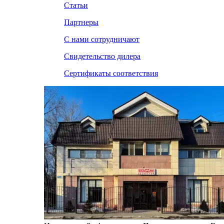
Статьи
Партнеры
С нами сотрудничают
Свидетельство дилера
Сертификаты соответствия