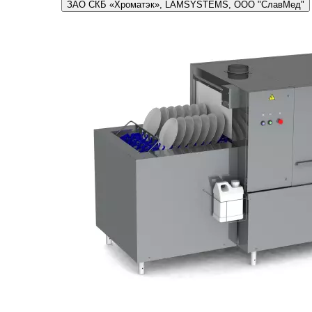
ЗАО СКБ «Хроматэк», LAMSYSTEMS, ООО "СлавМед"