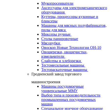
Мукопросеиватели
Аксессуары для электромеханического
оборудования
Куттеры, процессоры кухонные и
бликсеры
Машины для мясных полуфабрикатов,
пилы для мяса
Миксеры ручные
Столы панировочные
Мясорубки
Овоскоп Новые Технологии ОН-10
Овощерезки, овощечистки,
измельчители
Слайсеры и хлеборезки
Тестомесильные машины
Тестораскаточные машины
Гродненский завод торгового
машиностроения
Машины посудомоечные
универсальные ММУ
Выбор типа и производительности
промышленных посудомоечных
машин
Специальное моечное оборудование