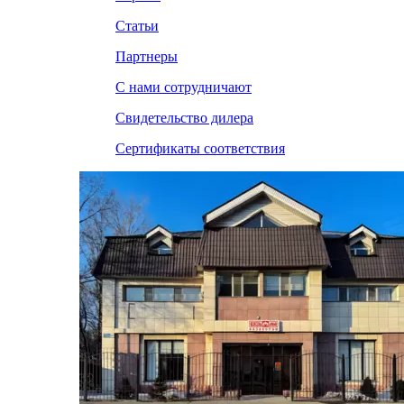
Статьи
Партнеры
С нами сотрудничают
Свидетельство дилера
Сертификаты соответствия