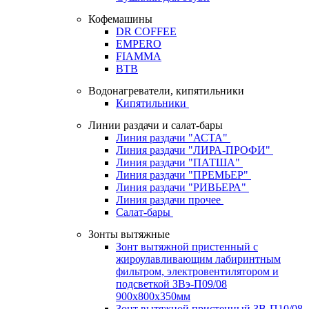
Кофемашины
DR COFFEE
EMPERO
FIAMMA
BTB
Водонагреватели, кипятильники
Кипятильники
Линии раздачи и салат-бары
Линия раздачи "АСТА"
Линия раздачи "ЛИРА-ПРОФИ"
Линия раздачи "ПАТША"
Линия раздачи "ПРЕМЬЕР"
Линия раздачи "РИВЬЕРА"
Линия раздачи прочее
Салат-бары
Зонты вытяжные
Зонт вытяжной пристенный с
жироулавливающим лабиринтным
фильтром, электровентилятором и
подсветкой ЗВэ-П09/08
900х800х350мм
Зонт вытяжной пристенный ЗВ-П10/08