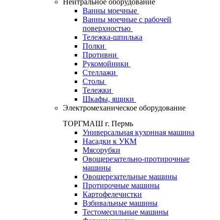
Нейтральное оборудование
Ванны моечные
Ванны моечные с рабочей
поверхностью
Тележка-шпилька
Полки
Противни
Рукомойники
Стеллажи
Столы
Тележки
Шкафы, ящики
Электромеханическое оборудование
ТОРГМАШ г. Пермь
Универсальная кухонная машина
Насадки к УКМ
Мясорубки
Овощерезательно-протирочные
машины
Овощерезательные машины
Протирочные машины
Картофелечистки
Взбивальные машины
Тестомесильные машины