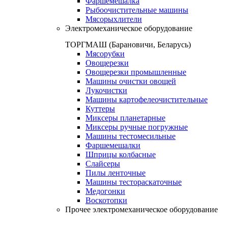
Фаршемешалка
Рыбоочистительные машины
Мясорыхлители
Электромеханическое оборудование
ТОРГМАШ (Барановичи, Беларусь)
Мясорубки
Овощерезки
Овощерезки промышленные
Машины очистки овощей
Лукочистки
Машины картофелеочистительные
Куттеры
Миксеры планетарные
Миксеры ручные погружные
Машины тестомесильные
Фаршемешалки
Шприцы колбасные
Слайсеры
Пилы ленточные
Машины тестораскаточные
Медогонки
Воскотопки
Прочее электромеханическое оборудование