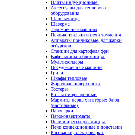
Плиты индукционные
Аксессуары для теплового
оборудования
Шашлычница
Шаверма
Таромоечные машины
Печи-коптильни и печи томления
Аппараты пончиковые, для жарки
чебуреков
Станции для картофеля фри
Вафельницы и блинницы
Мультихолдеры
Посудомоечные машины
Грили
Шкафы тепловые
Жарочные поверхности
Тостеры
Котлы пищеварочные
Мармиты первых и вторых блюд
(настольные)
Пароварки
Пароконвектоматы
Печи и прессы для пиццы
Печи конвекционные и подставки
Рисоварки, электроварки