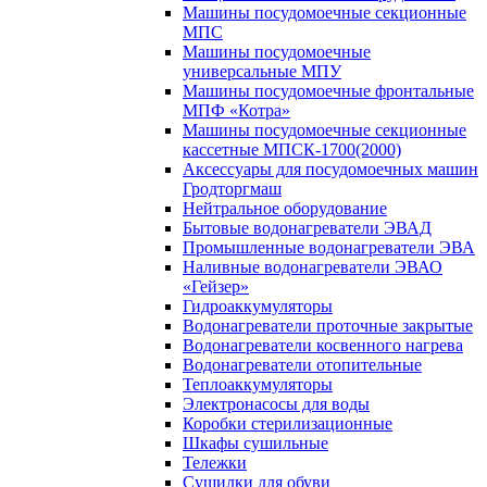
Машины посудомоечные секционные
МПС
Машины посудомоечные
универсальные МПУ
Машины посудомоечные фронтальные
МПФ «Котра»
Машины посудомоечные секционные
кассетные МПСК-1700(2000)
Аксессуары для посудомоечных машин
Гродторгмаш
Нейтральное оборудование
Бытовые водонагреватели ЭВАД
Промышленные водонагреватели ЭВА
Наливные водонагреватели ЭВАО
«Гейзер»
Гидроаккумуляторы
Водонагреватели проточные закрытые
Водонагреватели косвенного нагрева
Водонагреватели отопительные
Теплоаккумуляторы
Электронасосы для воды
Коробки стерилизационные
Шкафы сушильные
Тележки
Сушилки для обуви