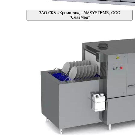
ЗАО СКБ «Хроматэк», LAMSYSTEMS, ООО
"СлавМед"