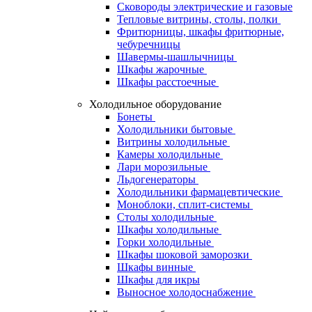
Сковороды электрические и газовые
Тепловые витрины, столы, полки
Фритюрницы, шкафы фритюрные,
чебуречницы
Шавермы-шашлычницы
Шкафы жарочные
Шкафы расстоечные
Холодильное оборудование
Бонеты
Холодильники бытовые
Витрины холодильные
Камеры холодильные
Лари морозильные
Льдогенераторы
Холодильники фармацевтические
Моноблоки, сплит-системы
Столы холодильные
Шкафы холодильные
Горки холодильные
Шкафы шоковой заморозки
Шкафы винные
Шкафы для икры
Выносное холодоснабжение