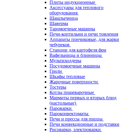
Плиты индукционные
Аксессуары для теплового
оборудования
Шашлычница
Шаверма
Таромоечные машины
Печи-коптильни и печи томления
Аппараты пончиковые, для жарки
чебуреков
Станции для картофеля фри
Вафельницы и блинницы
Мультихолдеры
Посудомоечные машины
Грили
Шкафы тепловые
Жарочные поверхности
Тостеры
Котлы пищеварочные
Мармиты первых и вторых блюд
(настольные)
Пароварки
Пароконвектоматы
Печи и прессы для пиццы
Печи конвекционные и подставки
Рисоварки, электроварки