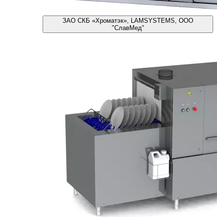
ЗАО СКБ «Хроматэк», LAMSYSTEMS, ООО
"СлавМед"