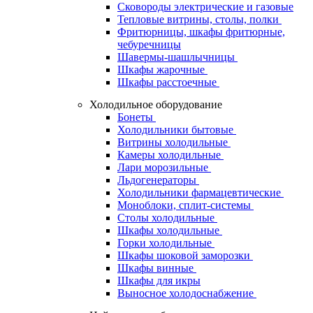
Сковороды электрические и газовые
Тепловые витрины, столы, полки
Фритюрницы, шкафы фритюрные,
чебуречницы
Шавермы-шашлычницы
Шкафы жарочные
Шкафы расстоечные
Холодильное оборудование
Бонеты
Холодильники бытовые
Витрины холодильные
Камеры холодильные
Лари морозильные
Льдогенераторы
Холодильники фармацевтические
Моноблоки, сплит-системы
Столы холодильные
Шкафы холодильные
Горки холодильные
Шкафы шоковой заморозки
Шкафы винные
Шкафы для икры
Выносное холодоснабжение