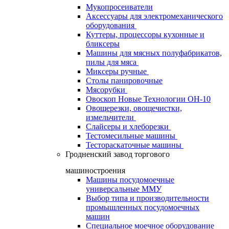
Мукопросеиватели
Аксессуары для электромеханического
оборудования
Куттеры, процессоры кухонные и
бликсеры
Машины для мясных полуфабрикатов,
пилы для мяса
Миксеры ручные
Столы панировочные
Мясорубки
Овоскоп Новые Технологии ОН-10
Овощерезки, овощечистки,
измельчители
Слайсеры и хлеборезки
Тестомесильные машины
Тестораскаточные машины
Гродненский завод торгового
машиностроения
Машины посудомоечные
универсальные ММУ
Выбор типа и производительности
промышленных посудомоечных
машин
Специальное моечное оборудование