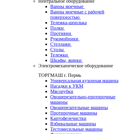
Нейтральное оборудование
Ванны моечные
Ванны моечные с рабочей
поверхностью
Тележка-шпилька
Полки
Противни
Рукомойники
Стеллажи
Столы
Тележки
Шкафы, ящики
Электромеханическое оборудование
ТОРГМАШ г. Пермь
Универсальная кухонная машина
Насадки к УКМ
Мясорубки
Овощерезательно-протирочные
машины
Овощерезательные машины
Протирочные машины
Картофелечистки
Взбивальные машины
Тестомесильные машины