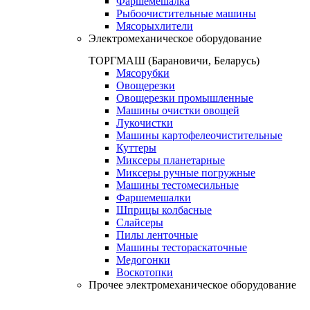
Фаршемешалка
Рыбоочистительные машины
Мясорыхлители
Электромеханическое оборудование
ТОРГМАШ (Барановичи, Беларусь)
Мясорубки
Овощерезки
Овощерезки промышленные
Машины очистки овощей
Лукочистки
Машины картофелеочистительные
Куттеры
Миксеры планетарные
Миксеры ручные погружные
Машины тестомесильные
Фаршемешалки
Шприцы колбасные
Слайсеры
Пилы ленточные
Машины тестораскаточные
Медогонки
Воскотопки
Прочее электромеханическое оборудование