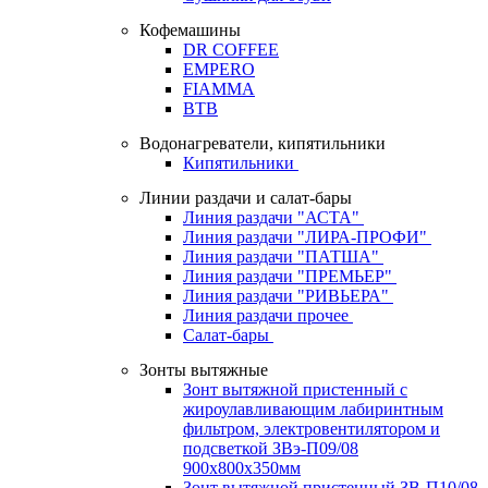
Кофемашины
DR COFFEE
EMPERO
FIAMMA
BTB
Водонагреватели, кипятильники
Кипятильники
Линии раздачи и салат-бары
Линия раздачи "АСТА"
Линия раздачи "ЛИРА-ПРОФИ"
Линия раздачи "ПАТША"
Линия раздачи "ПРЕМЬЕР"
Линия раздачи "РИВЬЕРА"
Линия раздачи прочее
Салат-бары
Зонты вытяжные
Зонт вытяжной пристенный с
жироулавливающим лабиринтным
фильтром, электровентилятором и
подсветкой ЗВэ-П09/08
900х800х350мм
Зонт вытяжной пристенный ЗВ-П10/08