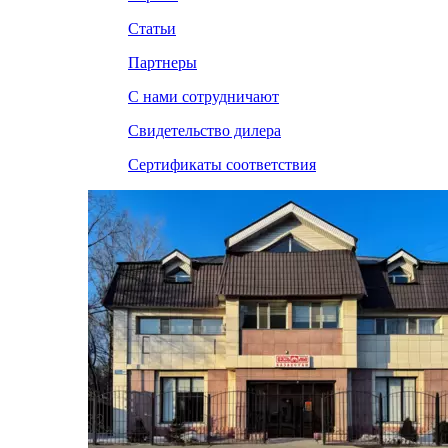
Статьи
Партнеры
С нами сотрудничают
Свидетельство дилера
Сертификаты соответствия