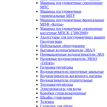
Машины посудомоечные секционные
МПС
Машины посудомоечные
универсальные МПУ
Машины посудомоечные фронтальные
МПФ «Котра»
Машины посудомоечные секционные
кассетные МПСК-1700(2000)
Аксессуары для посудомоечных машин
Гродторгмаш
Нейтральное оборудование
Бытовые водонагреватели ЭВАД
Промышленные водонагреватели ЭВА
Наливные водонагреватели ЭВАО
«Гейзер»
Гидроаккумуляторы
Водонагреватели проточные закрытые
Водонагреватели косвенного нагрева
Водонагреватели отопительные
Теплоаккумуляторы
Электронасосы для воды
Коробки стерилизационные
Шкафы сушильные
Тележки
Сушилки для обуви