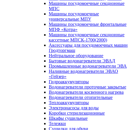
Машины посудомоечные секционные
МПС
Машины посудомоечные
универсальные МПУ
Машины посудомоечные фронтальные
МПФ «Котра»
Машины посудомоечные секционные
кассетные МПСК-1700(2000)
Аксессуары для посудомоечных машин
Гродторгмаш
Нейтральное оборудование
Бытовые водонагреватели ЭВАД
Промышленные водонагреватели ЭВА
Наливные водонагреватели ЭВАО
«Гейзер»
Гидроаккумуляторы
Водонагреватели проточные закрытые
Водонагреватели косвенного нагрева
Водонагреватели отопительные
Теплоаккумуляторы
Электронасосы для воды
Коробки стерилизационные
Шкафы сушильные
Тележки
Сушилки для обуви