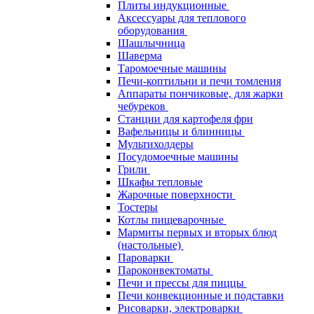
Плиты индукционные
Аксессуары для теплового
оборудования
Шашлычница
Шаверма
Таромоечные машины
Печи-коптильни и печи томления
Аппараты пончиковые, для жарки
чебуреков
Станции для картофеля фри
Вафельницы и блинницы
Мультихолдеры
Посудомоечные машины
Грили
Шкафы тепловые
Жарочные поверхности
Тостеры
Котлы пищеварочные
Мармиты первых и вторых блюд
(настольные)
Пароварки
Пароконвектоматы
Печи и прессы для пиццы
Печи конвекционные и подставки
Рисоварки, электроварки