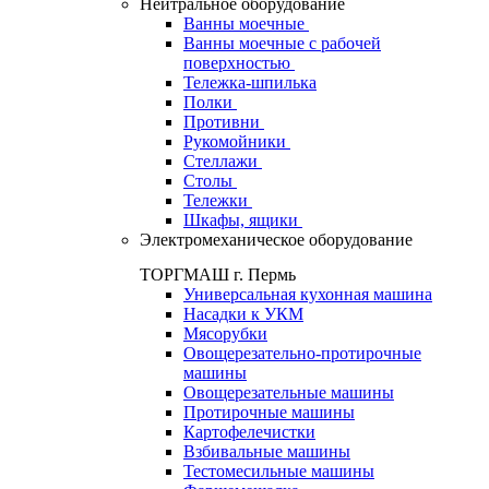
Нейтральное оборудование
Ванны моечные
Ванны моечные с рабочей
поверхностью
Тележка-шпилька
Полки
Противни
Рукомойники
Стеллажи
Столы
Тележки
Шкафы, ящики
Электромеханическое оборудование
ТОРГМАШ г. Пермь
Универсальная кухонная машина
Насадки к УКМ
Мясорубки
Овощерезательно-протирочные
машины
Овощерезательные машины
Протирочные машины
Картофелечистки
Взбивальные машины
Тестомесильные машины