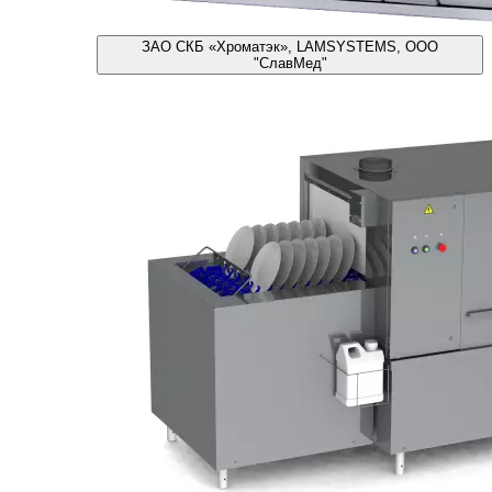
ЗАО СКБ «Хроматэк», LAMSYSTEMS, ООО
"СлавМед"