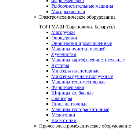
Фаршемешалка
Рыбоочистительные машины
Мясорыхлители
Электромеханическое оборудование
ТОРГМАШ (Барановичи, Беларусь)
Мясорубки
Овощерезки
Овощерезки промышленные
Машины очистки овощей
Лукочистки
Машины картофелеочистительные
Куттеры
Миксеры планетарные
Миксеры ручные погружные
Машины тестомесильные
Фаршемешалки
Шприцы колбасные
Слайсеры
Пилы ленточные
Машины тестораскаточные
Медогонки
Воскотопки
Прочее электромеханическое оборудование