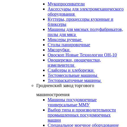
Мукопросеиватели
Аксессуары для электромеханического
оборудования
Куттеры, процессоры кухонные и
бликсеры
Машины для мясных полуфабрикатов,
пилы для мяса
Миксеры ручные
Столы панировочные
Мясорубки
Овоскоп Новые Технологии ОН-10
Овощерезки, овощечистки,
измельчители
Слайсеры и хлеборезки
Тестомесильные машины
Тестораскаточные машины
Гродненский завод торгового
машиностроения
Машины посудомоечные
универсальные ММУ
Выбор типа и производительности
промышленных посудомоечных
машин
Специальное моечное оборудование