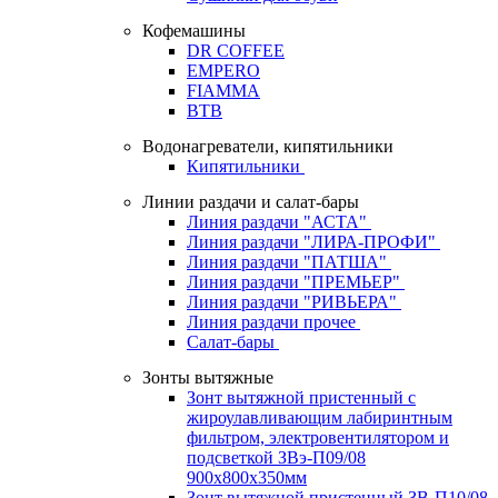
Кофемашины
DR COFFEE
EMPERO
FIAMMA
BTB
Водонагреватели, кипятильники
Кипятильники
Линии раздачи и салат-бары
Линия раздачи "АСТА"
Линия раздачи "ЛИРА-ПРОФИ"
Линия раздачи "ПАТША"
Линия раздачи "ПРЕМЬЕР"
Линия раздачи "РИВЬЕРА"
Линия раздачи прочее
Салат-бары
Зонты вытяжные
Зонт вытяжной пристенный с
жироулавливающим лабиринтным
фильтром, электровентилятором и
подсветкой ЗВэ-П09/08
900х800х350мм
Зонт вытяжной пристенный ЗВ-П10/08