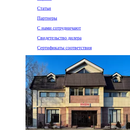
Статьи
Партнеры
С нами сотрудничают
Свидетельство дилера
Сертификаты соответствия