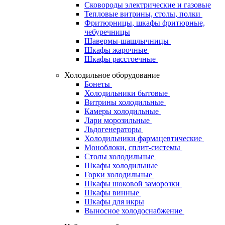
Сковороды электрические и газовые
Тепловые витрины, столы, полки
Фритюрницы, шкафы фритюрные,
чебуречницы
Шавермы-шашлычницы
Шкафы жарочные
Шкафы расстоечные
Холодильное оборудование
Бонеты
Холодильники бытовые
Витрины холодильные
Камеры холодильные
Лари морозильные
Льдогенераторы
Холодильники фармацевтические
Моноблоки, сплит-системы
Столы холодильные
Шкафы холодильные
Горки холодильные
Шкафы шоковой заморозки
Шкафы винные
Шкафы для икры
Выносное холодоснабжение