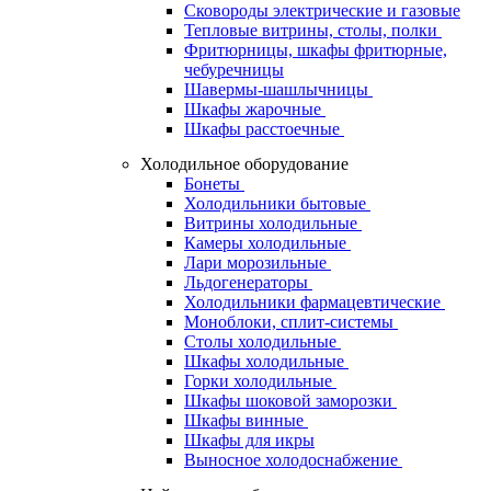
Сковороды электрические и газовые
Тепловые витрины, столы, полки
Фритюрницы, шкафы фритюрные,
чебуречницы
Шавермы-шашлычницы
Шкафы жарочные
Шкафы расстоечные
Холодильное оборудование
Бонеты
Холодильники бытовые
Витрины холодильные
Камеры холодильные
Лари морозильные
Льдогенераторы
Холодильники фармацевтические
Моноблоки, сплит-системы
Столы холодильные
Шкафы холодильные
Горки холодильные
Шкафы шоковой заморозки
Шкафы винные
Шкафы для икры
Выносное холодоснабжение