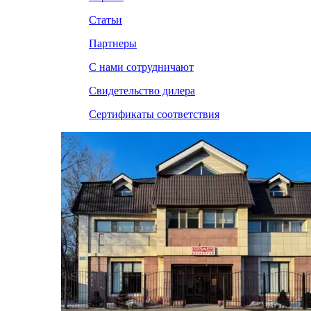
Статьи
Партнеры
С нами сотрудничают
Свидетельство дилера
Сертификаты соответствия