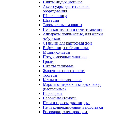
Плиты индукционные
Аксессуары для теплового
оборудования
Шашлычница
Шаверма
Таромоечные машины
Печи-коптильни и печи томления
Аппараты пончиковые, для жарки
чебуреков
Станции для картофеля фри
Вафельницы и блинницы
Мультихолдеры
Посудомоечные машины
Грили
Шкафы тепловые
Жарочные поверхности
Тостеры
Котлы пищеварочные
Мармиты первых и вторых блюд
(настольные)
Пароварки
Пароконвектоматы
Печи и прессы для пиццы
Печи конвекционные и подставки
Рисоварки, электроварки