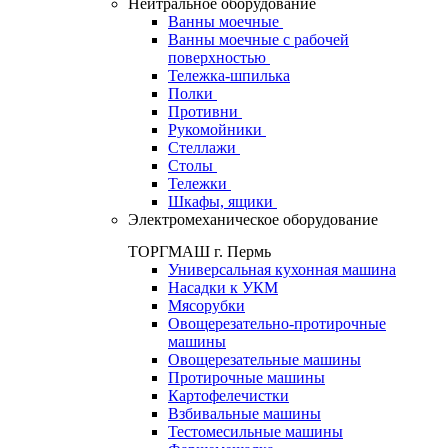
Нейтральное оборудование
Ванны моечные
Ванны моечные с рабочей
поверхностью
Тележка-шпилька
Полки
Противни
Рукомойники
Стеллажи
Столы
Тележки
Шкафы, ящики
Электромеханическое оборудование
ТОРГМАШ г. Пермь
Универсальная кухонная машина
Насадки к УКМ
Мясорубки
Овощерезательно-протирочные
машины
Овощерезательные машины
Протирочные машины
Картофелечистки
Взбивальные машины
Тестомесильные машины