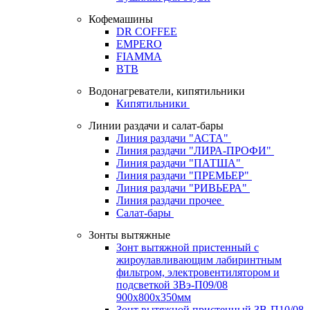
Кофемашины
DR COFFEE
EMPERO
FIAMMA
BTB
Водонагреватели, кипятильники
Кипятильники
Линии раздачи и салат-бары
Линия раздачи "АСТА"
Линия раздачи "ЛИРА-ПРОФИ"
Линия раздачи "ПАТША"
Линия раздачи "ПРЕМЬЕР"
Линия раздачи "РИВЬЕРА"
Линия раздачи прочее
Салат-бары
Зонты вытяжные
Зонт вытяжной пристенный с
жироулавливающим лабиринтным
фильтром, электровентилятором и
подсветкой ЗВэ-П09/08
900х800х350мм
Зонт вытяжной пристенный ЗВ-П10/08