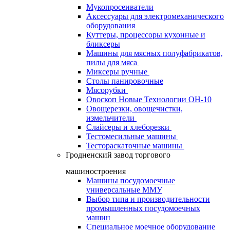
Мукопросеиватели
Аксессуары для электромеханического
оборудования
Куттеры, процессоры кухонные и
бликсеры
Машины для мясных полуфабрикатов,
пилы для мяса
Миксеры ручные
Столы панировочные
Мясорубки
Овоскоп Новые Технологии ОН-10
Овощерезки, овощечистки,
измельчители
Слайсеры и хлеборезки
Тестомесильные машины
Тестораскаточные машины
Гродненский завод торгового
машиностроения
Машины посудомоечные
универсальные ММУ
Выбор типа и производительности
промышленных посудомоечных
машин
Специальное моечное оборудование