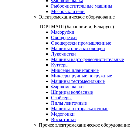
Фаршемешалка
Рыбоочистительные машины
Мясорыхлители
Электромеханическое оборудование
ТОРГМАШ (Барановичи, Беларусь)
Мясорубки
Овощерезки
Овощерезки промышленные
Машины очистки овощей
Лукочистки
Машины картофелеочистительные
Куттеры
Миксеры планетарные
Миксеры ручные погружные
Машины тестомесильные
Фаршемешалки
Шприцы колбасные
Слайсеры
Пилы ленточные
Машины тестораскаточные
Медогонки
Воскотопки
Прочее электромеханическое оборудование