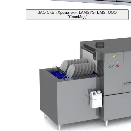
ЗАО СКБ «Хроматэк», LAMSYSTEMS, ООО
"СлавМед"