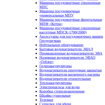
Машины посудомоечные секционные
МПС
Машины посудомоечные
универсальные МПУ
Машины посудомоечные фронтальные
МПФ «Котра»
Машины посудомоечные секционные
кассетные МПСК-1700(2000)
Аксессуары для посудомоечных машин
Гродторгмаш
Нейтральное оборудование
Бытовые водонагреватели ЭВАД
Промышленные водонагреватели ЭВА
Наливные водонагреватели ЭВАО
«Гейзер»
Гидроаккумуляторы
Водонагреватели проточные закрытые
Водонагреватели косвенного нагрева
Водонагреватели отопительные
Теплоаккумуляторы
Электронасосы для воды
Коробки стерилизационные
Шкафы сушильные
Тележки
Сушилки для обуви