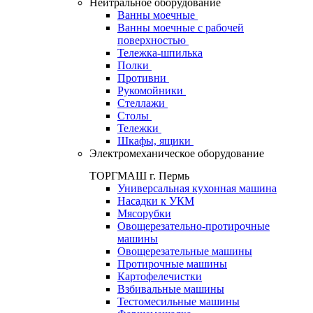
Нейтральное оборудование
Ванны моечные
Ванны моечные с рабочей
поверхностью
Тележка-шпилька
Полки
Противни
Рукомойники
Стеллажи
Столы
Тележки
Шкафы, ящики
Электромеханическое оборудование
ТОРГМАШ г. Пермь
Универсальная кухонная машина
Насадки к УКМ
Мясорубки
Овощерезательно-протирочные
машины
Овощерезательные машины
Протирочные машины
Картофелечистки
Взбивальные машины
Тестомесильные машины