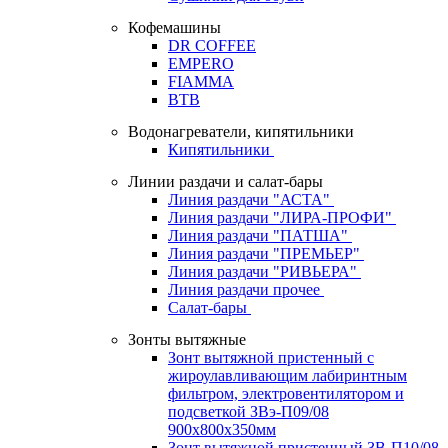
Кофемашины
DR COFFEE
EMPERO
FIAMMA
BTB
Водонагреватели, кипятильники
Кипятильники
Линии раздачи и салат-бары
Линия раздачи "АСТА"
Линия раздачи "ЛИРА-ПРОФИ"
Линия раздачи "ПАТША"
Линия раздачи "ПРЕМЬЕР"
Линия раздачи "РИВЬЕРА"
Линия раздачи прочее
Салат-бары
Зонты вытяжные
Зонт вытяжной пристенный с
жироулавливающим лабиринтным
фильтром, электровентилятором и
подсветкой ЗВэ-П09/08
900х800х350мм
Зонт вытяжной пристенный ЗВ-П10/08