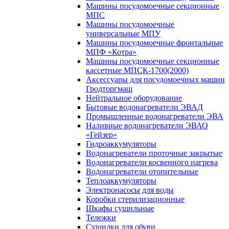
Машины посудомоечные секционные
МПС
Машины посудомоечные
универсальные МПУ
Машины посудомоечные фронтальные
МПФ «Котра»
Машины посудомоечные секционные
кассетные МПСК-1700(2000)
Аксессуары для посудомоечных машин
Гродторгмаш
Нейтральное оборудование
Бытовые водонагреватели ЭВАД
Промышленные водонагреватели ЭВА
Наливные водонагреватели ЭВАО
«Гейзер»
Гидроаккумуляторы
Водонагреватели проточные закрытые
Водонагреватели косвенного нагрева
Водонагреватели отопительные
Теплоаккумуляторы
Электронасосы для воды
Коробки стерилизационные
Шкафы сушильные
Тележки
Сушилки для обуви