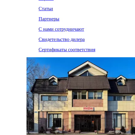
Статьи
Партнеры
С нами сотрудничают
Свидетельство дилера
Сертификаты соответствия