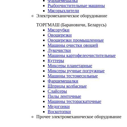
Фаршемешалка
Рыбоочистительные машины
Мясорыхлители
Электромеханическое оборудование
ТОРГМАШ (Барановичи, Беларусь)
Мясорубки
Овощерезки
Овощерезки промышленные
Машины очистки овощей
Лукочистки
Машины картофелеочистительные
Куттеры
Миксеры планетарные
Миксеры ручные погружные
Машины тестомесильные
Фаршемешалки
Шприцы колбасные
Слайсеры
Пилы ленточные
Машины тестораскаточные
Медогонки
Воскотопки
Прочее электромеханическое оборудование