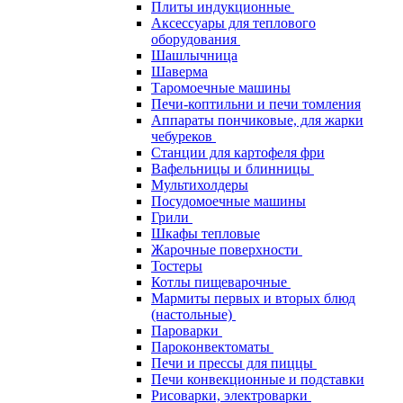
Плиты индукционные
Аксессуары для теплового
оборудования
Шашлычница
Шаверма
Таромоечные машины
Печи-коптильни и печи томления
Аппараты пончиковые, для жарки
чебуреков
Станции для картофеля фри
Вафельницы и блинницы
Мультихолдеры
Посудомоечные машины
Грили
Шкафы тепловые
Жарочные поверхности
Тостеры
Котлы пищеварочные
Мармиты первых и вторых блюд
(настольные)
Пароварки
Пароконвектоматы
Печи и прессы для пиццы
Печи конвекционные и подставки
Рисоварки, электроварки