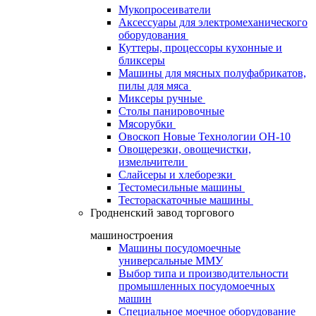
Мукопросеиватели
Аксессуары для электромеханического
оборудования
Куттеры, процессоры кухонные и
бликсеры
Машины для мясных полуфабрикатов,
пилы для мяса
Миксеры ручные
Столы панировочные
Мясорубки
Овоскоп Новые Технологии ОН-10
Овощерезки, овощечистки,
измельчители
Слайсеры и хлеборезки
Тестомесильные машины
Тестораскаточные машины
Гродненский завод торгового
машиностроения
Машины посудомоечные
универсальные ММУ
Выбор типа и производительности
промышленных посудомоечных
машин
Специальное моечное оборудование