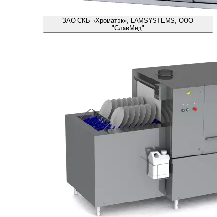
ЗАО СКБ «Хроматэк», LAMSYSTEMS, ООО
"СлавМед"