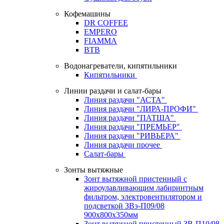
Кофемашины
DR COFFEE
EMPERO
FIAMMA
BTB
Водонагреватели, кипятильники
Кипятильники
Линии раздачи и салат-бары
Линия раздачи "АСТА"
Линия раздачи "ЛИРА-ПРОФИ"
Линия раздачи "ПАТША"
Линия раздачи "ПРЕМЬЕР"
Линия раздачи "РИВЬЕРА"
Линия раздачи прочее
Салат-бары
Зонты вытяжные
Зонт вытяжной пристенный с
жироулавливающим лабиринтным
фильтром, электровентилятором и
подсветкой ЗВэ-П09/08
900х800х350мм
Зонт вытяжной пристенный ЗВ-П10/08