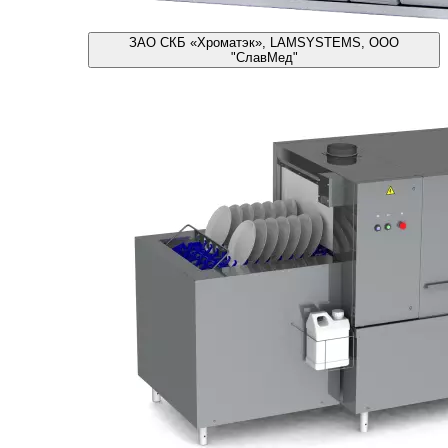
ЗАО СКБ «Хроматэк», LAMSYSTEMS, ООО
"СлавМед"