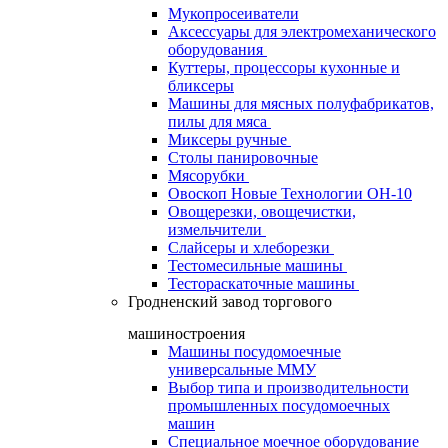
Мукопросеиватели
Аксессуары для электромеханического
оборудования
Куттеры, процессоры кухонные и
бликсеры
Машины для мясных полуфабрикатов,
пилы для мяса
Миксеры ручные
Столы панировочные
Мясорубки
Овоскоп Новые Технологии ОН-10
Овощерезки, овощечистки,
измельчители
Слайсеры и хлеборезки
Тестомесильные машины
Тестораскаточные машины
Гродненский завод торгового
машиностроения
Машины посудомоечные
универсальные ММУ
Выбор типа и производительности
промышленных посудомоечных
машин
Специальное моечное оборудование