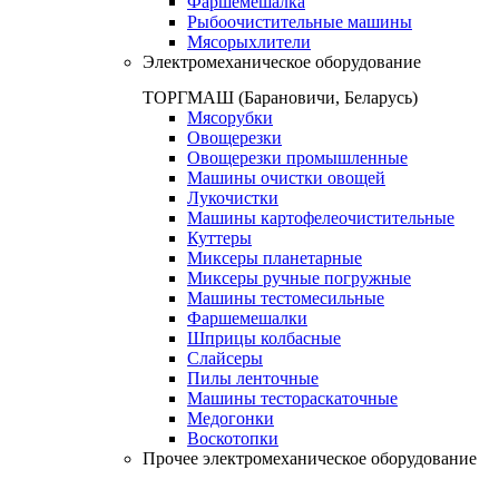
Фаршемешалка
Рыбоочистительные машины
Мясорыхлители
Электромеханическое оборудование
ТОРГМАШ (Барановичи, Беларусь)
Мясорубки
Овощерезки
Овощерезки промышленные
Машины очистки овощей
Лукочистки
Машины картофелеочистительные
Куттеры
Миксеры планетарные
Миксеры ручные погружные
Машины тестомесильные
Фаршемешалки
Шприцы колбасные
Слайсеры
Пилы ленточные
Машины тестораскаточные
Медогонки
Воскотопки
Прочее электромеханическое оборудование