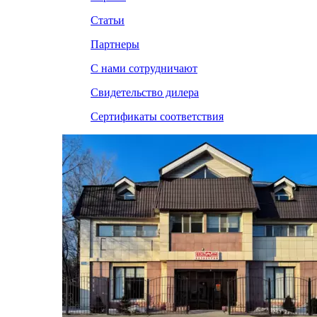
Статьи
Партнеры
С нами сотрудничают
Свидетельство дилера
Сертификаты соответствия