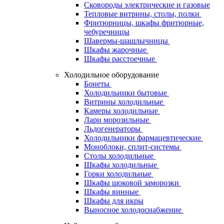
Сковороды электрические и газовые
Тепловые витрины, столы, полки
Фритюрницы, шкафы фритюрные,
чебуречницы
Шавермы-шашлычницы
Шкафы жарочные
Шкафы расстоечные
Холодильное оборудование
Бонеты
Холодильники бытовые
Витрины холодильные
Камеры холодильные
Лари морозильные
Льдогенераторы
Холодильники фармацевтические
Моноблоки, сплит-системы
Столы холодильные
Шкафы холодильные
Горки холодильные
Шкафы шоковой заморозки
Шкафы винные
Шкафы для икры
Выносное холодоснабжение