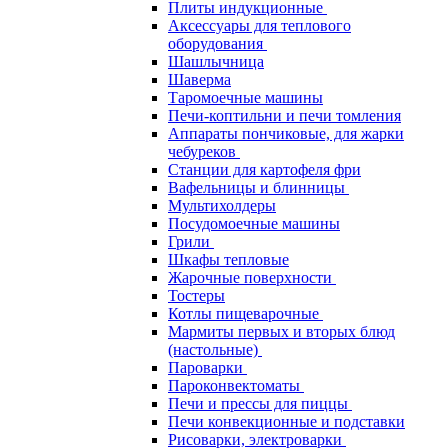
Плиты индукционные
Аксессуары для теплового
оборудования
Шашлычница
Шаверма
Таромоечные машины
Печи-коптильни и печи томления
Аппараты пончиковые, для жарки
чебуреков
Станции для картофеля фри
Вафельницы и блинницы
Мультихолдеры
Посудомоечные машины
Грили
Шкафы тепловые
Жарочные поверхности
Тостеры
Котлы пищеварочные
Мармиты первых и вторых блюд
(настольные)
Пароварки
Пароконвектоматы
Печи и прессы для пиццы
Печи конвекционные и подставки
Рисоварки, электроварки