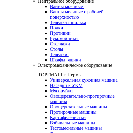
Нейтральное оборудование
Ванны моечные
Ванны моечные с рабочей
поверхностью
Тележка-шпилька
Полки
Противни
Рукомойники
Стеллажи
Столы
Тележки
Шкафы, ящики
Электромеханическое оборудование
ТОРГМАШ г. Пермь
Универсальная кухонная машина
Насадки к УКМ
Мясорубки
Овощерезательно-протирочные
машины
Овощерезательные машины
Протирочные машины
Картофелечистки
Взбивальные машины
Тестомесильные машины