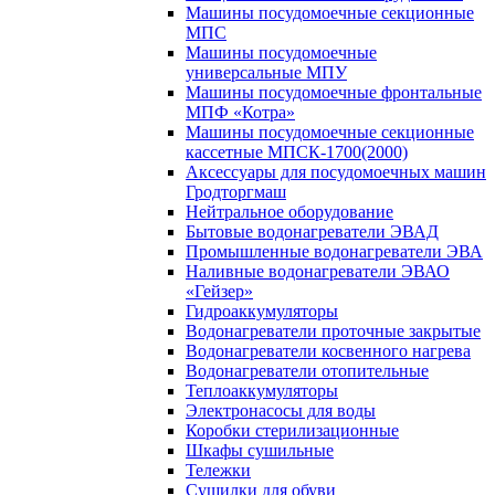
Машины посудомоечные секционные
МПС
Машины посудомоечные
универсальные МПУ
Машины посудомоечные фронтальные
МПФ «Котра»
Машины посудомоечные секционные
кассетные МПСК-1700(2000)
Аксессуары для посудомоечных машин
Гродторгмаш
Нейтральное оборудование
Бытовые водонагреватели ЭВАД
Промышленные водонагреватели ЭВА
Наливные водонагреватели ЭВАО
«Гейзер»
Гидроаккумуляторы
Водонагреватели проточные закрытые
Водонагреватели косвенного нагрева
Водонагреватели отопительные
Теплоаккумуляторы
Электронасосы для воды
Коробки стерилизационные
Шкафы сушильные
Тележки
Сушилки для обуви