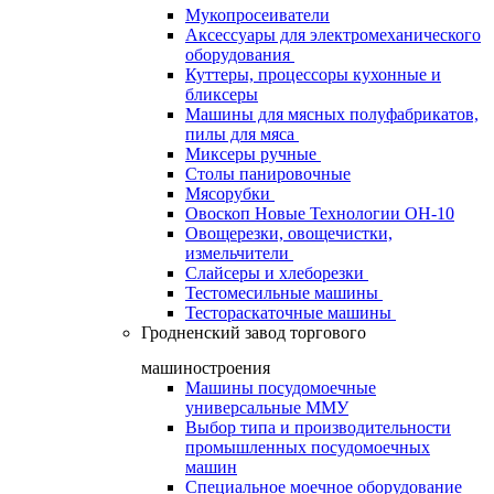
Мукопросеиватели
Аксессуары для электромеханического
оборудования
Куттеры, процессоры кухонные и
бликсеры
Машины для мясных полуфабрикатов,
пилы для мяса
Миксеры ручные
Столы панировочные
Мясорубки
Овоскоп Новые Технологии ОН-10
Овощерезки, овощечистки,
измельчители
Слайсеры и хлеборезки
Тестомесильные машины
Тестораскаточные машины
Гродненский завод торгового
машиностроения
Машины посудомоечные
универсальные ММУ
Выбор типа и производительности
промышленных посудомоечных
машин
Специальное моечное оборудование