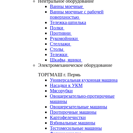
Нейтральное оборудование
Ванны моечные
Ванны моечные с рабочей
поверхностью
Тележка-шпилька
Полки
Противни
Рукомойники
Стеллажи
Столы
Тележки
Шкафы, ящики
Электромеханическое оборудование
ТОРГМАШ г. Пермь
Универсальная кухонная машина
Насадки к УКМ
Мясорубки
Овощерезательно-протирочные
машины
Овощерезательные машины
Протирочные машины
Картофелечистки
Взбивальные машины
Тестомесильные машины