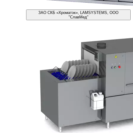
ЗАО СКБ «Хроматэк», LAMSYSTEMS, ООО
"СлавМед"