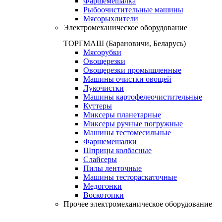
Фаршемешалка
Рыбоочистительные машины
Мясорыхлители
Электромеханическое оборудование
ТОРГМАШ (Барановичи, Беларусь)
Мясорубки
Овощерезки
Овощерезки промышленные
Машины очистки овощей
Лукочистки
Машины картофелеочистительные
Куттеры
Миксеры планетарные
Миксеры ручные погружные
Машины тестомесильные
Фаршемешалки
Шприцы колбасные
Слайсеры
Пилы ленточные
Машины тестораскаточные
Медогонки
Воскотопки
Прочее электромеханическое оборудование