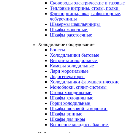
Сковороды электрические и газовые
Тепловые витрины, столы, полки
Фритюрницы, шкафы фритюрные,
чебуречницы
Шавермы-шашлычницы
Шкафы жарочные
Шкафы расстоечные
Холодильное оборудование
Бонеты
Холодильники бытовые
Витрины холодильные
Камеры холодильные
Лари морозильные
Льдогенераторы
Холодильники фармацевтические
Моноблоки, сплит-системы
Столы холодильные
Шкафы холодильные
Горки холодильные
Шкафы шоковой заморозки
Шкафы винные
Шкафы для икры
Выносное холодоснабжение