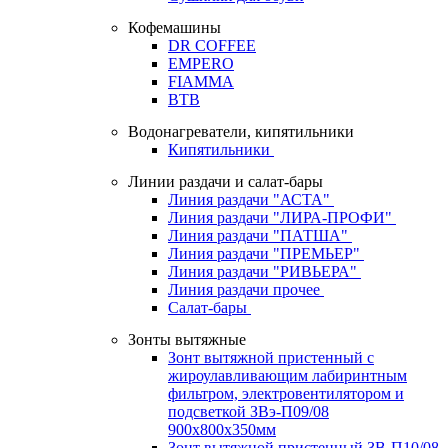
Кофемашины
DR COFFEE
EMPERO
FIAMMA
BTB
Водонагреватели, кипятильники
Кипятильники
Линии раздачи и салат-бары
Линия раздачи "АСТА"
Линия раздачи "ЛИРА-ПРОФИ"
Линия раздачи "ПАТША"
Линия раздачи "ПРЕМЬЕР"
Линия раздачи "РИВЬЕРА"
Линия раздачи прочее
Салат-бары
Зонты вытяжные
Зонт вытяжной пристенный с
жироулавливающим лабиринтным
фильтром, электровентилятором и
подсветкой ЗВэ-П09/08
900х800х350мм
Зонт вытяжной пристенный ЗВ-П10/08