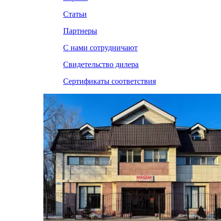
Статьи
Партнеры
С нами сотрудничают
Свидетельство дилера
Сертификаты соответствия