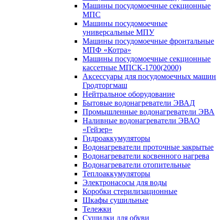
Машины посудомоечные секционные
МПС
Машины посудомоечные
универсальные МПУ
Машины посудомоечные фронтальные
МПФ «Котра»
Машины посудомоечные секционные
кассетные МПСК-1700(2000)
Аксессуары для посудомоечных машин
Гродторгмаш
Нейтральное оборудование
Бытовые водонагреватели ЭВАД
Промышленные водонагреватели ЭВА
Наливные водонагреватели ЭВАО
«Гейзер»
Гидроаккумуляторы
Водонагреватели проточные закрытые
Водонагреватели косвенного нагрева
Водонагреватели отопительные
Теплоаккумуляторы
Электронасосы для воды
Коробки стерилизационные
Шкафы сушильные
Тележки
Сушилки для обуви