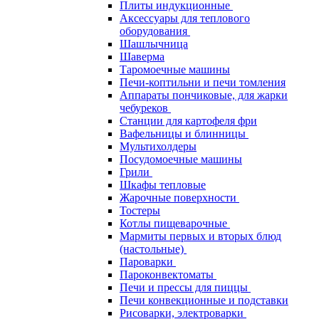
Плиты индукционные
Аксессуары для теплового
оборудования
Шашлычница
Шаверма
Таромоечные машины
Печи-коптильни и печи томления
Аппараты пончиковые, для жарки
чебуреков
Станции для картофеля фри
Вафельницы и блинницы
Мультихолдеры
Посудомоечные машины
Грили
Шкафы тепловые
Жарочные поверхности
Тостеры
Котлы пищеварочные
Мармиты первых и вторых блюд
(настольные)
Пароварки
Пароконвектоматы
Печи и прессы для пиццы
Печи конвекционные и подставки
Рисоварки, электроварки