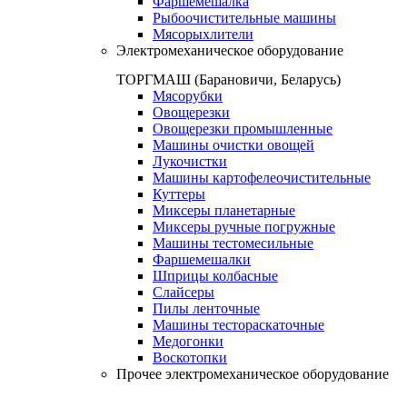
Фаршемешалка
Рыбоочистительные машины
Мясорыхлители
Электромеханическое оборудование
ТОРГМАШ (Барановичи, Беларусь)
Мясорубки
Овощерезки
Овощерезки промышленные
Машины очистки овощей
Лукочистки
Машины картофелеочистительные
Куттеры
Миксеры планетарные
Миксеры ручные погружные
Машины тестомесильные
Фаршемешалки
Шприцы колбасные
Слайсеры
Пилы ленточные
Машины тестораскаточные
Медогонки
Воскотопки
Прочее электромеханическое оборудование