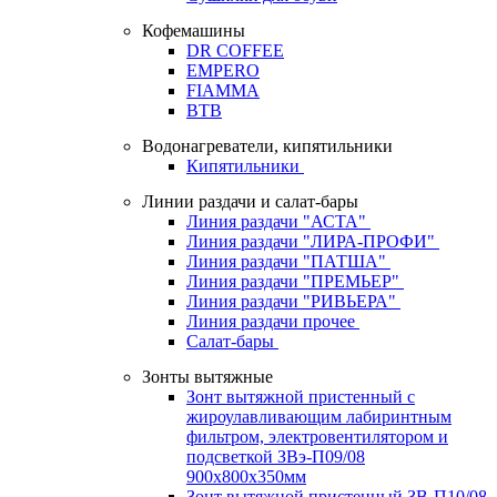
Кофемашины
DR COFFEE
EMPERO
FIAMMA
BTB
Водонагреватели, кипятильники
Кипятильники
Линии раздачи и салат-бары
Линия раздачи "АСТА"
Линия раздачи "ЛИРА-ПРОФИ"
Линия раздачи "ПАТША"
Линия раздачи "ПРЕМЬЕР"
Линия раздачи "РИВЬЕРА"
Линия раздачи прочее
Салат-бары
Зонты вытяжные
Зонт вытяжной пристенный с
жироулавливающим лабиринтным
фильтром, электровентилятором и
подсветкой ЗВэ-П09/08
900х800х350мм
Зонт вытяжной пристенный ЗВ-П10/08