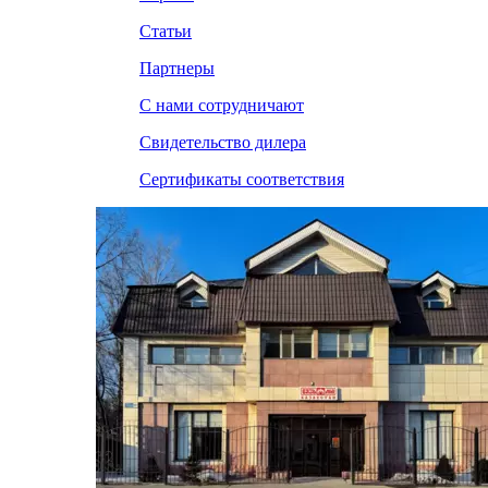
Статьи
Партнеры
С нами сотрудничают
Свидетельство дилера
Сертификаты соответствия