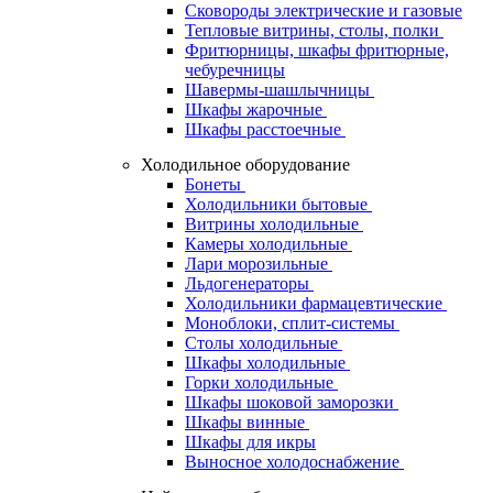
Сковороды электрические и газовые
Тепловые витрины, столы, полки
Фритюрницы, шкафы фритюрные,
чебуречницы
Шавермы-шашлычницы
Шкафы жарочные
Шкафы расстоечные
Холодильное оборудование
Бонеты
Холодильники бытовые
Витрины холодильные
Камеры холодильные
Лари морозильные
Льдогенераторы
Холодильники фармацевтические
Моноблоки, сплит-системы
Столы холодильные
Шкафы холодильные
Горки холодильные
Шкафы шоковой заморозки
Шкафы винные
Шкафы для икры
Выносное холодоснабжение