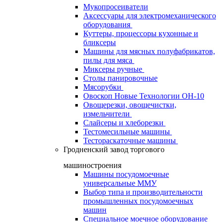
Мукопросеиватели
Аксессуары для электромеханического
оборудования
Куттеры, процессоры кухонные и
бликсеры
Машины для мясных полуфабрикатов,
пилы для мяса
Миксеры ручные
Столы панировочные
Мясорубки
Овоскоп Новые Технологии ОН-10
Овощерезки, овощечистки,
измельчители
Слайсеры и хлеборезки
Тестомесильные машины
Тестораскаточные машины
Гродненский завод торгового
машиностроения
Машины посудомоечные
универсальные ММУ
Выбор типа и производительности
промышленных посудомоечных
машин
Специальное моечное оборудование