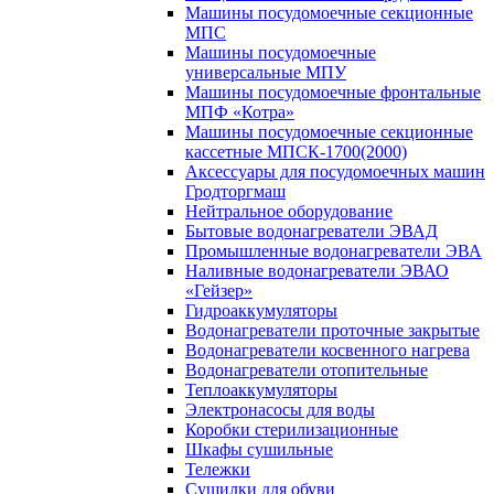
Машины посудомоечные секционные
МПС
Машины посудомоечные
универсальные МПУ
Машины посудомоечные фронтальные
МПФ «Котра»
Машины посудомоечные секционные
кассетные МПСК-1700(2000)
Аксессуары для посудомоечных машин
Гродторгмаш
Нейтральное оборудование
Бытовые водонагреватели ЭВАД
Промышленные водонагреватели ЭВА
Наливные водонагреватели ЭВАО
«Гейзер»
Гидроаккумуляторы
Водонагреватели проточные закрытые
Водонагреватели косвенного нагрева
Водонагреватели отопительные
Теплоаккумуляторы
Электронасосы для воды
Коробки стерилизационные
Шкафы сушильные
Тележки
Сушилки для обуви