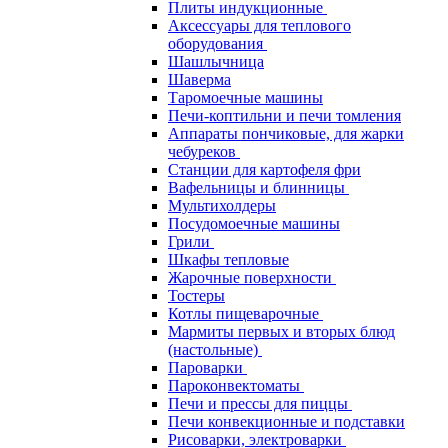
Плиты индукционные
Аксессуары для теплового
оборудования
Шашлычница
Шаверма
Таромоечные машины
Печи-коптильни и печи томления
Аппараты пончиковые, для жарки
чебуреков
Станции для картофеля фри
Вафельницы и блинницы
Мультихолдеры
Посудомоечные машины
Грили
Шкафы тепловые
Жарочные поверхности
Тостеры
Котлы пищеварочные
Мармиты первых и вторых блюд
(настольные)
Пароварки
Пароконвектоматы
Печи и прессы для пиццы
Печи конвекционные и подставки
Рисоварки, электроварки