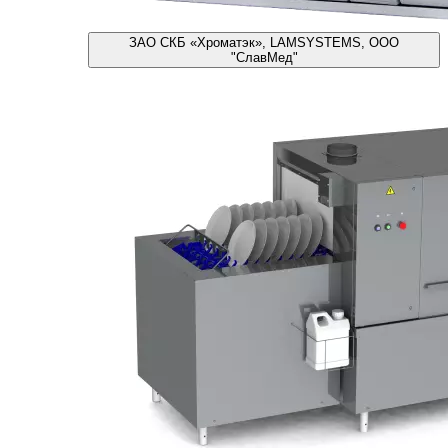
ЗАО СКБ «Хроматэк», LAMSYSTEMS, ООО
"СлавМед"