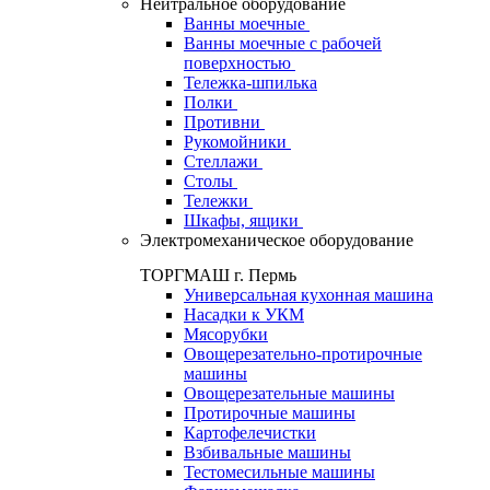
Нейтральное оборудование
Ванны моечные
Ванны моечные с рабочей
поверхностью
Тележка-шпилька
Полки
Противни
Рукомойники
Стеллажи
Столы
Тележки
Шкафы, ящики
Электромеханическое оборудование
ТОРГМАШ г. Пермь
Универсальная кухонная машина
Насадки к УКМ
Мясорубки
Овощерезательно-протирочные
машины
Овощерезательные машины
Протирочные машины
Картофелечистки
Взбивальные машины
Тестомесильные машины