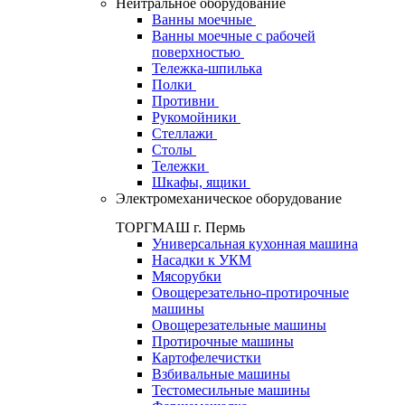
Нейтральное оборудование
Ванны моечные
Ванны моечные с рабочей
поверхностью
Тележка-шпилька
Полки
Противни
Рукомойники
Стеллажи
Столы
Тележки
Шкафы, ящики
Электромеханическое оборудование
ТОРГМАШ г. Пермь
Универсальная кухонная машина
Насадки к УКМ
Мясорубки
Овощерезательно-протирочные
машины
Овощерезательные машины
Протирочные машины
Картофелечистки
Взбивальные машины
Тестомесильные машины