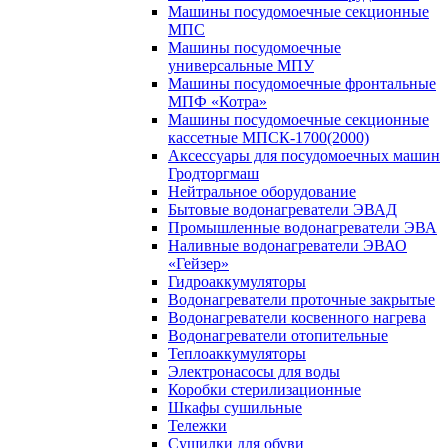
Машины посудомоечные секционные
МПС
Машины посудомоечные
универсальные МПУ
Машины посудомоечные фронтальные
МПФ «Котра»
Машины посудомоечные секционные
кассетные МПСК-1700(2000)
Аксессуары для посудомоечных машин
Гродторгмаш
Нейтральное оборудование
Бытовые водонагреватели ЭВАД
Промышленные водонагреватели ЭВА
Наливные водонагреватели ЭВАО
«Гейзер»
Гидроаккумуляторы
Водонагреватели проточные закрытые
Водонагреватели косвенного нагрева
Водонагреватели отопительные
Теплоаккумуляторы
Электронасосы для воды
Коробки стерилизационные
Шкафы сушильные
Тележки
Сушилки для обуви