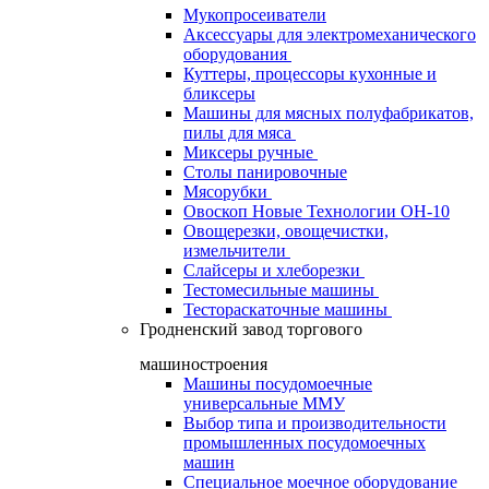
Мукопросеиватели
Аксессуары для электромеханического
оборудования
Куттеры, процессоры кухонные и
бликсеры
Машины для мясных полуфабрикатов,
пилы для мяса
Миксеры ручные
Столы панировочные
Мясорубки
Овоскоп Новые Технологии ОН-10
Овощерезки, овощечистки,
измельчители
Слайсеры и хлеборезки
Тестомесильные машины
Тестораскаточные машины
Гродненский завод торгового
машиностроения
Машины посудомоечные
универсальные ММУ
Выбор типа и производительности
промышленных посудомоечных
машин
Специальное моечное оборудование