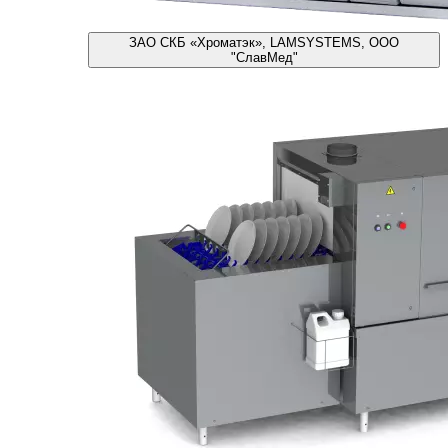
ЗАО СКБ «Хроматэк», LAMSYSTEMS, ООО
"СлавМед"