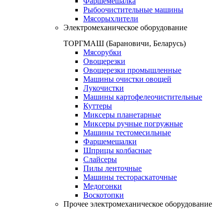
Фаршемешалка
Рыбоочистительные машины
Мясорыхлители
Электромеханическое оборудование
ТОРГМАШ (Барановичи, Беларусь)
Мясорубки
Овощерезки
Овощерезки промышленные
Машины очистки овощей
Лукочистки
Машины картофелеочистительные
Куттеры
Миксеры планетарные
Миксеры ручные погружные
Машины тестомесильные
Фаршемешалки
Шприцы колбасные
Слайсеры
Пилы ленточные
Машины тестораскаточные
Медогонки
Воскотопки
Прочее электромеханическое оборудование