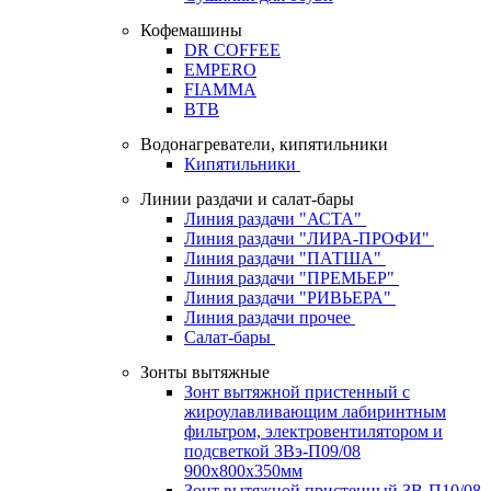
Кофемашины
DR COFFEE
EMPERO
FIAMMA
BTB
Водонагреватели, кипятильники
Кипятильники
Линии раздачи и салат-бары
Линия раздачи "АСТА"
Линия раздачи "ЛИРА-ПРОФИ"
Линия раздачи "ПАТША"
Линия раздачи "ПРЕМЬЕР"
Линия раздачи "РИВЬЕРА"
Линия раздачи прочее
Салат-бары
Зонты вытяжные
Зонт вытяжной пристенный с
жироулавливающим лабиринтным
фильтром, электровентилятором и
подсветкой ЗВэ-П09/08
900х800х350мм
Зонт вытяжной пристенный ЗВ-П10/08