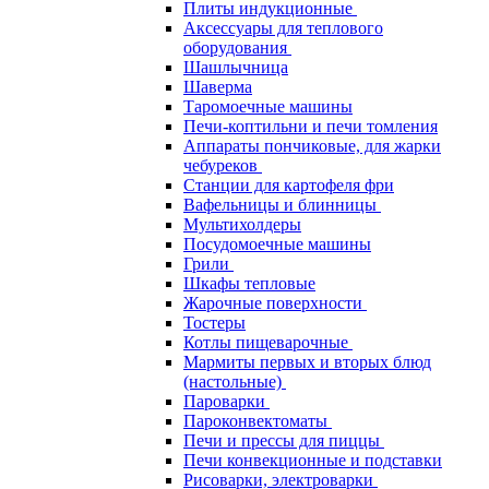
Плиты индукционные
Аксессуары для теплового
оборудования
Шашлычница
Шаверма
Таромоечные машины
Печи-коптильни и печи томления
Аппараты пончиковые, для жарки
чебуреков
Станции для картофеля фри
Вафельницы и блинницы
Мультихолдеры
Посудомоечные машины
Грили
Шкафы тепловые
Жарочные поверхности
Тостеры
Котлы пищеварочные
Мармиты первых и вторых блюд
(настольные)
Пароварки
Пароконвектоматы
Печи и прессы для пиццы
Печи конвекционные и подставки
Рисоварки, электроварки