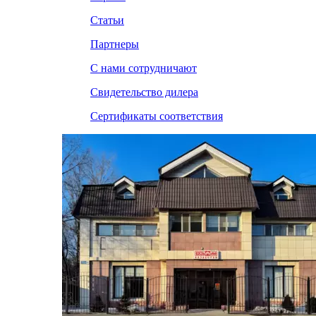
Статьи
Партнеры
С нами сотрудничают
Свидетельство дилера
Сертификаты соответствия