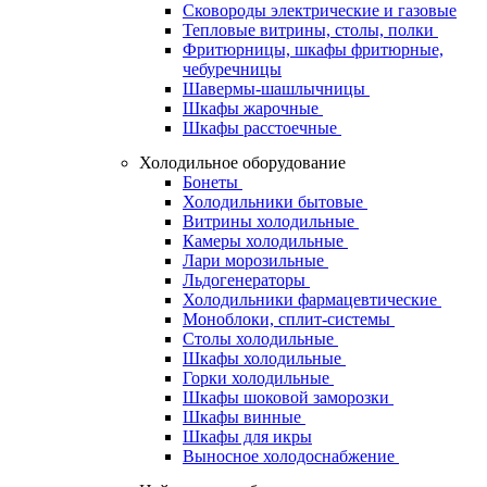
Сковороды электрические и газовые
Тепловые витрины, столы, полки
Фритюрницы, шкафы фритюрные,
чебуречницы
Шавермы-шашлычницы
Шкафы жарочные
Шкафы расстоечные
Холодильное оборудование
Бонеты
Холодильники бытовые
Витрины холодильные
Камеры холодильные
Лари морозильные
Льдогенераторы
Холодильники фармацевтические
Моноблоки, сплит-системы
Столы холодильные
Шкафы холодильные
Горки холодильные
Шкафы шоковой заморозки
Шкафы винные
Шкафы для икры
Выносное холодоснабжение