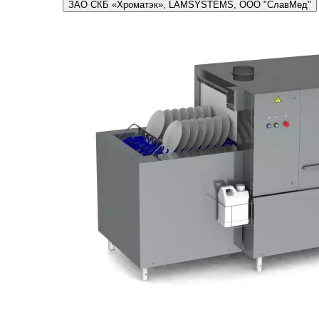
ЗАО СКБ «Хроматэк», LAMSYSTEMS, ООО "СлавМед"