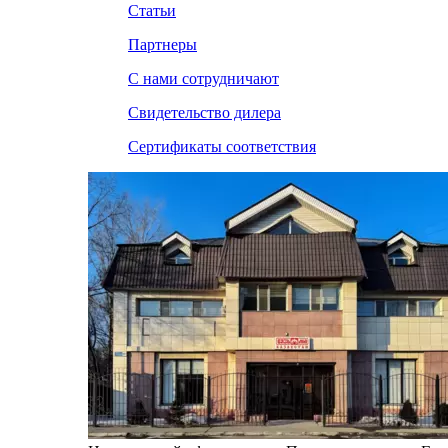
Статьи
Партнеры
С нами сотрудничают
Свидетельство дилера
Сертификаты соответствия