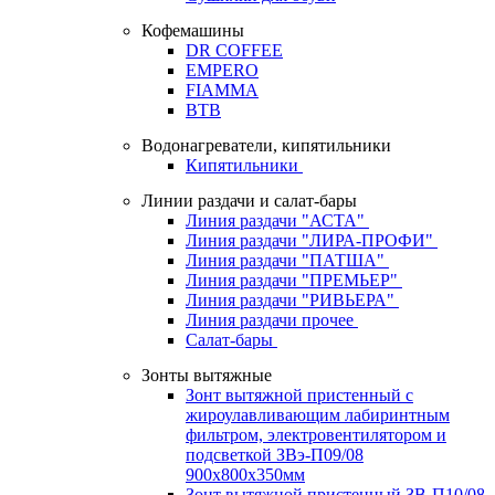
Кофемашины
DR COFFEE
EMPERO
FIAMMA
BTB
Водонагреватели, кипятильники
Кипятильники
Линии раздачи и салат-бары
Линия раздачи "АСТА"
Линия раздачи "ЛИРА-ПРОФИ"
Линия раздачи "ПАТША"
Линия раздачи "ПРЕМЬЕР"
Линия раздачи "РИВЬЕРА"
Линия раздачи прочее
Салат-бары
Зонты вытяжные
Зонт вытяжной пристенный с
жироулавливающим лабиринтным
фильтром, электровентилятором и
подсветкой ЗВэ-П09/08
900х800х350мм
Зонт вытяжной пристенный ЗВ-П10/08