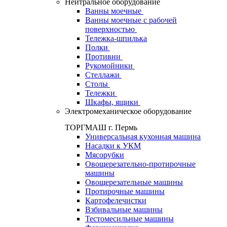
Нейтральное оборудование
Ванны моечные
Ванны моечные с рабочей
поверхностью
Тележка-шпилька
Полки
Противни
Рукомойники
Стеллажи
Столы
Тележки
Шкафы, ящики
Электромеханическое оборудование
ТОРГМАШ г. Пермь
Универсальная кухонная машина
Насадки к УКМ
Мясорубки
Овощерезательно-протирочные
машины
Овощерезательные машины
Протирочные машины
Картофелечистки
Взбивальные машины
Тестомесильные машины