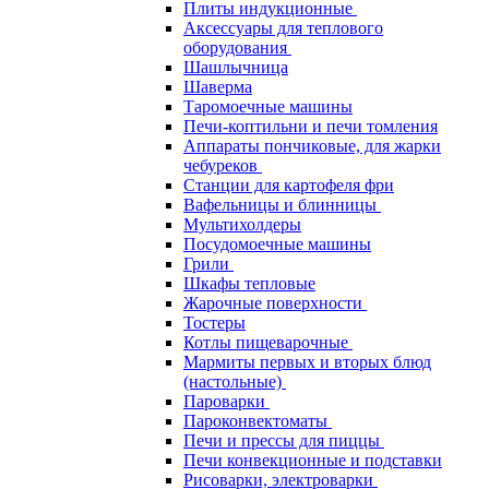
Плиты индукционные
Аксессуары для теплового
оборудования
Шашлычница
Шаверма
Таромоечные машины
Печи-коптильни и печи томления
Аппараты пончиковые, для жарки
чебуреков
Станции для картофеля фри
Вафельницы и блинницы
Мультихолдеры
Посудомоечные машины
Грили
Шкафы тепловые
Жарочные поверхности
Тостеры
Котлы пищеварочные
Мармиты первых и вторых блюд
(настольные)
Пароварки
Пароконвектоматы
Печи и прессы для пиццы
Печи конвекционные и подставки
Рисоварки, электроварки