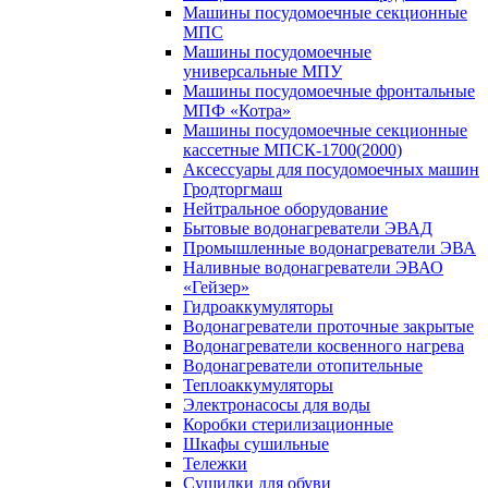
Машины посудомоечные секционные
МПС
Машины посудомоечные
универсальные МПУ
Машины посудомоечные фронтальные
МПФ «Котра»
Машины посудомоечные секционные
кассетные МПСК-1700(2000)
Аксессуары для посудомоечных машин
Гродторгмаш
Нейтральное оборудование
Бытовые водонагреватели ЭВАД
Промышленные водонагреватели ЭВА
Наливные водонагреватели ЭВАО
«Гейзер»
Гидроаккумуляторы
Водонагреватели проточные закрытые
Водонагреватели косвенного нагрева
Водонагреватели отопительные
Теплоаккумуляторы
Электронасосы для воды
Коробки стерилизационные
Шкафы сушильные
Тележки
Сушилки для обуви