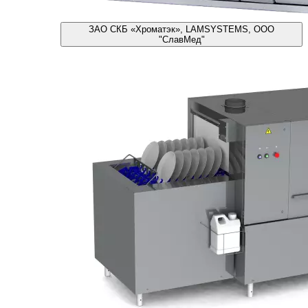
ЗАО СКБ «Хроматэк», LAMSYSTEMS, ООО
"СлавМед"