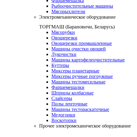
Фаршемешалка
Рыбоочистительные машины
Мясорыхлители
Электромеханическое оборудование
ТОРГМАШ (Барановичи, Беларусь)
Мясорубки
Овощерезки
Овощерезки промышленные
Машины очистки овощей
Лукочистки
Машины картофелеочистительные
Куттеры
Миксеры планетарные
Миксеры ручные погружные
Машины тестомесильные
Фаршемешалки
Шприцы колбасные
Слайсеры
Пилы ленточные
Машины тестораскаточные
Медогонки
Воскотопки
Прочее электромеханическое оборудование