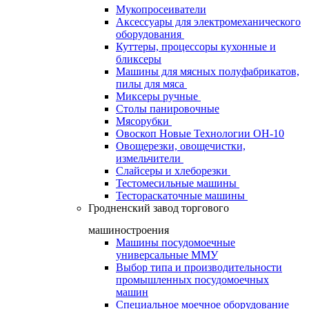
Мукопросеиватели
Аксессуары для электромеханического
оборудования
Куттеры, процессоры кухонные и
бликсеры
Машины для мясных полуфабрикатов,
пилы для мяса
Миксеры ручные
Столы панировочные
Мясорубки
Овоскоп Новые Технологии ОН-10
Овощерезки, овощечистки,
измельчители
Слайсеры и хлеборезки
Тестомесильные машины
Тестораскаточные машины
Гродненский завод торгового
машиностроения
Машины посудомоечные
универсальные ММУ
Выбор типа и производительности
промышленных посудомоечных
машин
Специальное моечное оборудование