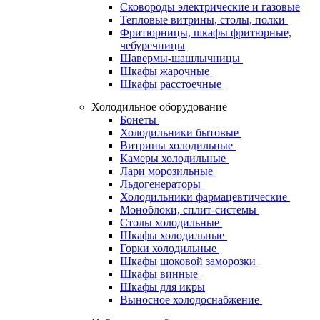
Сковороды электрические и газовые
Тепловые витрины, столы, полки
Фритюрницы, шкафы фритюрные,
чебуречницы
Шавермы-шашлычницы
Шкафы жарочные
Шкафы расстоечные
Холодильное оборудование
Бонеты
Холодильники бытовые
Витрины холодильные
Камеры холодильные
Лари морозильные
Льдогенераторы
Холодильники фармацевтические
Моноблоки, сплит-системы
Столы холодильные
Шкафы холодильные
Горки холодильные
Шкафы шоковой заморозки
Шкафы винные
Шкафы для икры
Выносное холодоснабжение