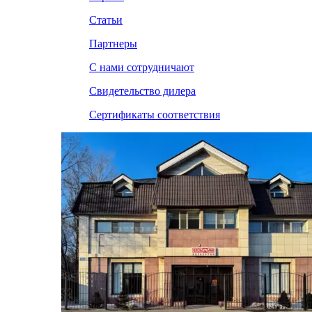
Статьи
Партнеры
С нами сотрудничают
Свидетельство дилера
Сертификаты соответствия