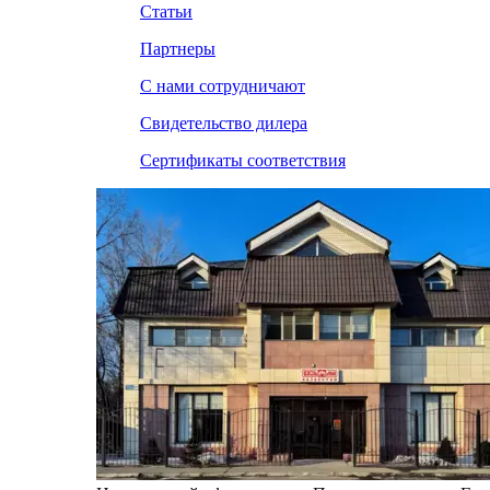
Статьи
Партнеры
С нами сотрудничают
Свидетельство дилера
Сертификаты соответствия