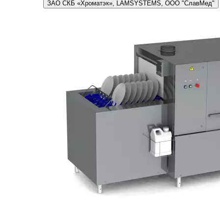
ЗАО СКБ «Хроматэк», LAMSYSTEMS, ООО "СлавМед"