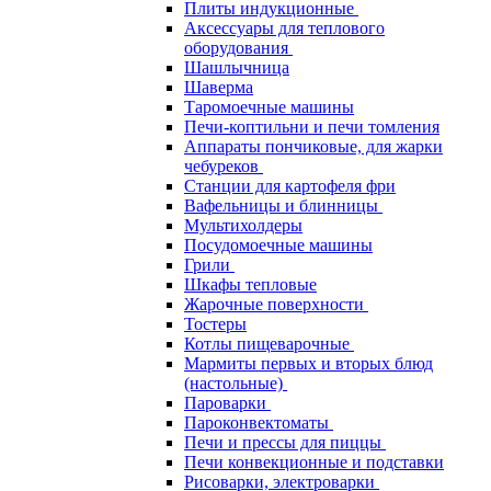
Плиты индукционные
Аксессуары для теплового
оборудования
Шашлычница
Шаверма
Таромоечные машины
Печи-коптильни и печи томления
Аппараты пончиковые, для жарки
чебуреков
Станции для картофеля фри
Вафельницы и блинницы
Мультихолдеры
Посудомоечные машины
Грили
Шкафы тепловые
Жарочные поверхности
Тостеры
Котлы пищеварочные
Мармиты первых и вторых блюд
(настольные)
Пароварки
Пароконвектоматы
Печи и прессы для пиццы
Печи конвекционные и подставки
Рисоварки, электроварки