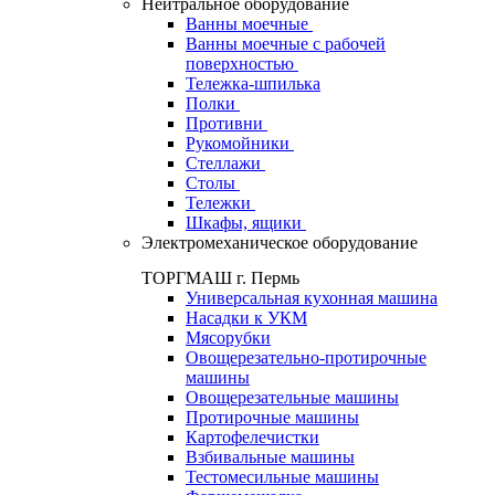
Нейтральное оборудование
Ванны моечные
Ванны моечные с рабочей
поверхностью
Тележка-шпилька
Полки
Противни
Рукомойники
Стеллажи
Столы
Тележки
Шкафы, ящики
Электромеханическое оборудование
ТОРГМАШ г. Пермь
Универсальная кухонная машина
Насадки к УКМ
Мясорубки
Овощерезательно-протирочные
машины
Овощерезательные машины
Протирочные машины
Картофелечистки
Взбивальные машины
Тестомесильные машины