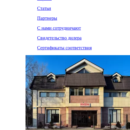
Статьи
Партнеры
С нами сотрудничают
Свидетельство дилера
Сертификаты соответствия