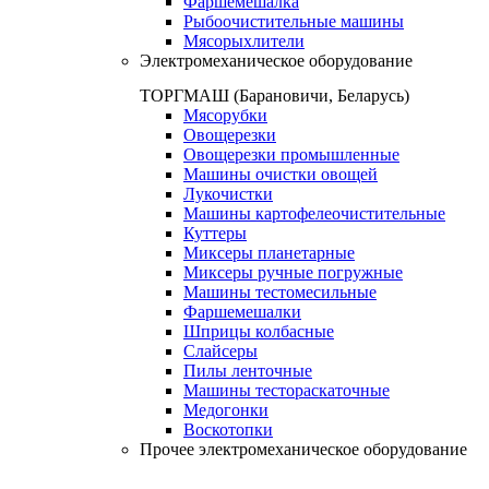
Фаршемешалка
Рыбоочистительные машины
Мясорыхлители
Электромеханическое оборудование
ТОРГМАШ (Барановичи, Беларусь)
Мясорубки
Овощерезки
Овощерезки промышленные
Машины очистки овощей
Лукочистки
Машины картофелеочистительные
Куттеры
Миксеры планетарные
Миксеры ручные погружные
Машины тестомесильные
Фаршемешалки
Шприцы колбасные
Слайсеры
Пилы ленточные
Машины тестораскаточные
Медогонки
Воскотопки
Прочее электромеханическое оборудование