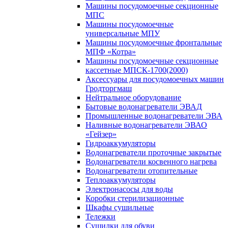
Машины посудомоечные секционные
МПС
Машины посудомоечные
универсальные МПУ
Машины посудомоечные фронтальные
МПФ «Котра»
Машины посудомоечные секционные
кассетные МПСК-1700(2000)
Аксессуары для посудомоечных машин
Гродторгмаш
Нейтральное оборудование
Бытовые водонагреватели ЭВАД
Промышленные водонагреватели ЭВА
Наливные водонагреватели ЭВАО
«Гейзер»
Гидроаккумуляторы
Водонагреватели проточные закрытые
Водонагреватели косвенного нагрева
Водонагреватели отопительные
Теплоаккумуляторы
Электронасосы для воды
Коробки стерилизационные
Шкафы сушильные
Тележки
Сушилки для обуви