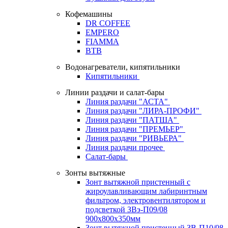
Кофемашины
DR COFFEE
EMPERO
FIAMMA
BTB
Водонагреватели, кипятильники
Кипятильники
Линии раздачи и салат-бары
Линия раздачи "АСТА"
Линия раздачи "ЛИРА-ПРОФИ"
Линия раздачи "ПАТША"
Линия раздачи "ПРЕМЬЕР"
Линия раздачи "РИВЬЕРА"
Линия раздачи прочее
Салат-бары
Зонты вытяжные
Зонт вытяжной пристенный с
жироулавливающим лабиринтным
фильтром, электровентилятором и
подсветкой ЗВэ-П09/08
900х800х350мм
Зонт вытяжной пристенный ЗВ-П10/08