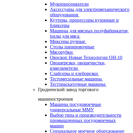
Мукопросеиватели
Аксессуары для электромеханического
оборудования
Куттеры, процессоры кухонные и
бликсеры
Машины для мясных полуфабрикатов,
пилы для мяса
Миксеры ручные
Столы панировочные
Мясорубки
Овоскоп Новые Технологии ОН-10
Овощерезки, овощечистки,
измельчители
Слайсеры и хлеборезки
Тестомесильные машины
Тестораскаточные машины
Гродненский завод торгового
машиностроения
Машины посудомоечные
универсальные ММУ
Выбор типа и производительности
промышленных посудомоечных
машин
Специальное моечное оборудование