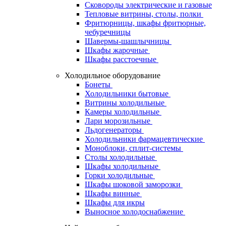
Сковороды электрические и газовые
Тепловые витрины, столы, полки
Фритюрницы, шкафы фритюрные,
чебуречницы
Шавермы-шашлычницы
Шкафы жарочные
Шкафы расстоечные
Холодильное оборудование
Бонеты
Холодильники бытовые
Витрины холодильные
Камеры холодильные
Лари морозильные
Льдогенераторы
Холодильники фармацевтические
Моноблоки, сплит-системы
Столы холодильные
Шкафы холодильные
Горки холодильные
Шкафы шоковой заморозки
Шкафы винные
Шкафы для икры
Выносное холодоснабжение