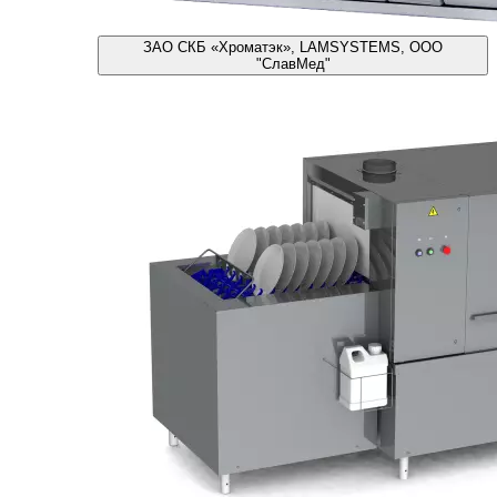
ЗАО СКБ «Хроматэк», LAMSYSTEMS, ООО
"СлавМед"