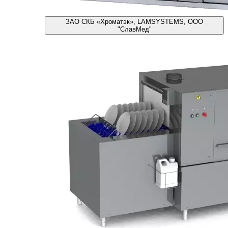
ЗАО СКБ «Хроматэк», LAMSYSTEMS, ООО
"СлавМед"