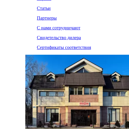
Статьи
Партнеры
С нами сотрудничают
Свидетельство дилера
Сертификаты соответствия