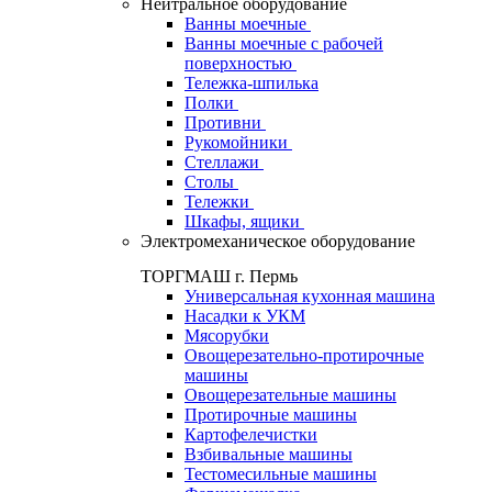
Нейтральное оборудование
Ванны моечные
Ванны моечные с рабочей
поверхностью
Тележка-шпилька
Полки
Противни
Рукомойники
Стеллажи
Столы
Тележки
Шкафы, ящики
Электромеханическое оборудование
ТОРГМАШ г. Пермь
Универсальная кухонная машина
Насадки к УКМ
Мясорубки
Овощерезательно-протирочные
машины
Овощерезательные машины
Протирочные машины
Картофелечистки
Взбивальные машины
Тестомесильные машины