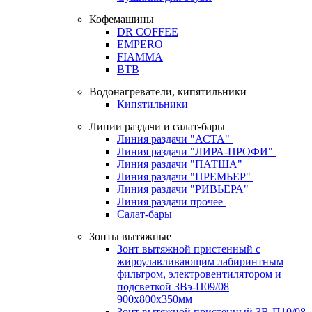
Кофемашины
DR COFFEE
EMPERO
FIAMMA
BTB
Водонагреватели, кипятильники
Кипятильники
Линии раздачи и салат-бары
Линия раздачи "АСТА"
Линия раздачи "ЛИРА-ПРОФИ"
Линия раздачи "ПАТША"
Линия раздачи "ПРЕМЬЕР"
Линия раздачи "РИВЬЕРА"
Линия раздачи прочее
Салат-бары
Зонты вытяжные
Зонт вытяжной пристенный с
жироулавливающим лабиринтным
фильтром, электровентилятором и
подсветкой ЗВэ-П09/08
900х800х350мм
Зонт вытяжной пристенный ЗВ-П10/08