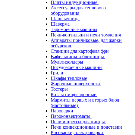
Плиты индукционные
Аксессуары для теплового
оборудования
Шашлычница
Шаверма
Таромоечные машины
Печи-коптильни и печи томления
Аппараты пончиковые, для жарки
чебуреков
Станции для картофеля фри
Вафельницы и блинницы
Мультихолдеры
Посудомоечные машины
Грили
Шкафы тепловые
Жарочные поверхности
Тостеры
Котлы пищеварочные
Мармиты первых и вторых блюд
(настольные)
Пароварки
Пароконвектоматы
Печи и прессы для пиццы
Печи конвекционные и подставки
Рисоварки, электроварки