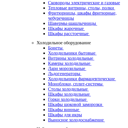
Сковороды электрические и газовые
Тепловые витрины, столы, полки
Фритюрницы, шкафы фритюрные,
чебуречницы
Шавермы-шашлычницы
Шкафы жарочные
Шкафы расстоечные
Холодильное оборудование
Бонеты
Холодильники бытовые
Витрины холодильные
Камеры холодильные
Лари морозильные
Льдогенераторы
Холодильники фармацевтические
Моноблоки, сплит-системы
Столы холодильные
Шкафы холодильные
Горки холодильные
Шкафы шоковой заморозки
Шкафы винные
Шкафы для икры
Выносное холодоснабжение