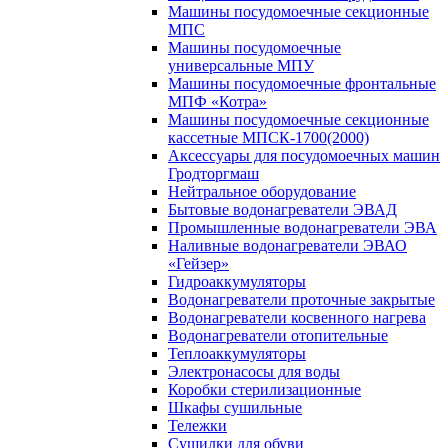
Машины посудомоечные секционные
МПС
Машины посудомоечные
универсальные МПУ
Машины посудомоечные фронтальные
МПФ «Котра»
Машины посудомоечные секционные
кассетные МПСК-1700(2000)
Аксессуары для посудомоечных машин
Гродторгмаш
Нейтральное оборудование
Бытовые водонагреватели ЭВАД
Промышленные водонагреватели ЭВА
Наливные водонагреватели ЭВАО
«Гейзер»
Гидроаккумуляторы
Водонагреватели проточные закрытые
Водонагреватели косвенного нагрева
Водонагреватели отопительные
Теплоаккумуляторы
Электронасосы для воды
Коробки стерилизационные
Шкафы сушильные
Тележки
Сушилки для обуви