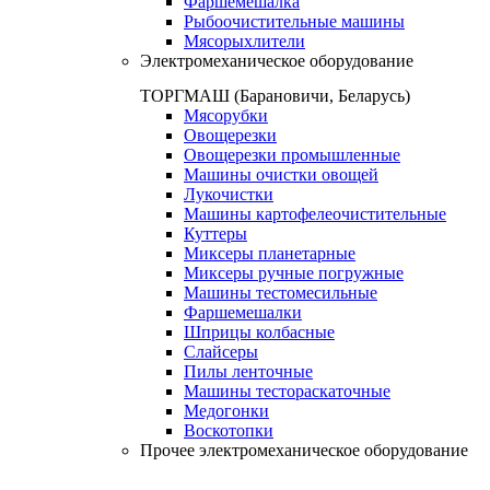
Фаршемешалка
Рыбоочистительные машины
Мясорыхлители
Электромеханическое оборудование
ТОРГМАШ (Барановичи, Беларусь)
Мясорубки
Овощерезки
Овощерезки промышленные
Машины очистки овощей
Лукочистки
Машины картофелеочистительные
Куттеры
Миксеры планетарные
Миксеры ручные погружные
Машины тестомесильные
Фаршемешалки
Шприцы колбасные
Слайсеры
Пилы ленточные
Машины тестораскаточные
Медогонки
Воскотопки
Прочее электромеханическое оборудование