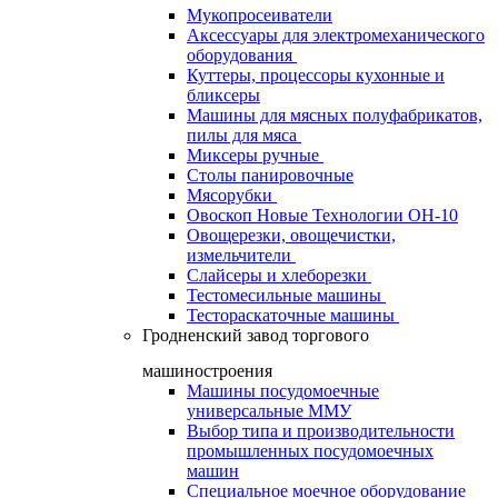
Мукопросеиватели
Аксессуары для электромеханического
оборудования
Куттеры, процессоры кухонные и
бликсеры
Машины для мясных полуфабрикатов,
пилы для мяса
Миксеры ручные
Столы панировочные
Мясорубки
Овоскоп Новые Технологии ОН-10
Овощерезки, овощечистки,
измельчители
Слайсеры и хлеборезки
Тестомесильные машины
Тестораскаточные машины
Гродненский завод торгового
машиностроения
Машины посудомоечные
универсальные ММУ
Выбор типа и производительности
промышленных посудомоечных
машин
Специальное моечное оборудование