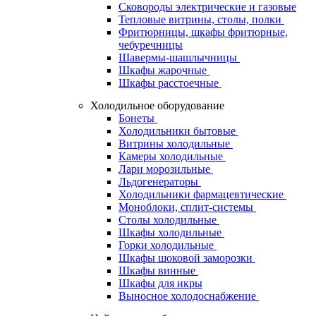
Сковороды электрические и газовые
Тепловые витрины, столы, полки
Фритюрницы, шкафы фритюрные,
чебуречницы
Шавермы-шашлычницы
Шкафы жарочные
Шкафы расстоечные
Холодильное оборудование
Бонеты
Холодильники бытовые
Витрины холодильные
Камеры холодильные
Лари морозильные
Льдогенераторы
Холодильники фармацевтические
Моноблоки, сплит-системы
Столы холодильные
Шкафы холодильные
Горки холодильные
Шкафы шоковой заморозки
Шкафы винные
Шкафы для икры
Выносное холодоснабжение