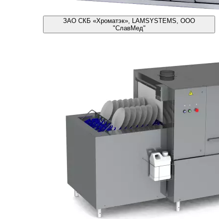
ЗАО СКБ «Хроматэк», LAMSYSTEMS, ООО
"СлавМед"