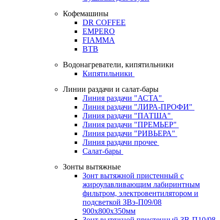
Кофемашины
DR COFFEE
EMPERO
FIAMMA
BTB
Водонагреватели, кипятильники
Кипятильники
Линии раздачи и салат-бары
Линия раздачи "АСТА"
Линия раздачи "ЛИРА-ПРОФИ"
Линия раздачи "ПАТША"
Линия раздачи "ПРЕМЬЕР"
Линия раздачи "РИВЬЕРА"
Линия раздачи прочее
Салат-бары
Зонты вытяжные
Зонт вытяжной пристенный с
жироулавливающим лабиринтным
фильтром, электровентилятором и
подсветкой ЗВэ-П09/08
900х800х350мм
Зонт вытяжной пристенный ЗВ-П10/08