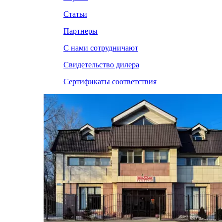
Статьи
Партнеры
С нами сотрудничают
Свидетельство дилера
Сертификаты соответствия