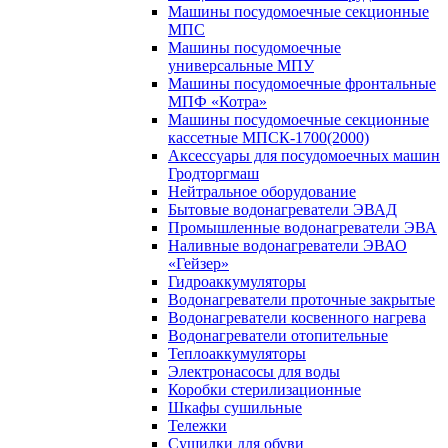
Машины посудомоечные секционные
МПС
Машины посудомоечные
универсальные МПУ
Машины посудомоечные фронтальные
МПФ «Котра»
Машины посудомоечные секционные
кассетные МПСК-1700(2000)
Аксессуары для посудомоечных машин
Гродторгмаш
Нейтральное оборудование
Бытовые водонагреватели ЭВАД
Промышленные водонагреватели ЭВА
Наливные водонагреватели ЭВАО
«Гейзер»
Гидроаккумуляторы
Водонагреватели проточные закрытые
Водонагреватели косвенного нагрева
Водонагреватели отопительные
Теплоаккумуляторы
Электронасосы для воды
Коробки стерилизационные
Шкафы сушильные
Тележки
Сушилки для обуви