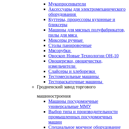
Мукопросеиватели
Аксессуары для электромеханического
оборудования
Куттеры, процессоры кухонные и
бликсеры
Машины для мясных полуфабрикатов,
пилы для мяса
Миксеры ручные
Столы панировочные
Мясорубки
Овоскоп Новые Технологии ОН-10
Овощерезки, овощечистки,
измельчители
Слайсеры и хлеборезки
Тестомесильные машины
Тестораскаточные машины
Гродненский завод торгового
машиностроения
Машины посудомоечные
универсальные ММУ
Выбор типа и производительности
промышленных посудомоечных
машин
Специальное моечное оборудование