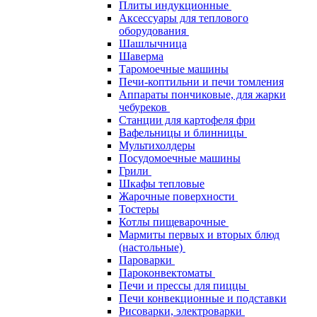
Плиты индукционные
Аксессуары для теплового
оборудования
Шашлычница
Шаверма
Таромоечные машины
Печи-коптильни и печи томления
Аппараты пончиковые, для жарки
чебуреков
Станции для картофеля фри
Вафельницы и блинницы
Мультихолдеры
Посудомоечные машины
Грили
Шкафы тепловые
Жарочные поверхности
Тостеры
Котлы пищеварочные
Мармиты первых и вторых блюд
(настольные)
Пароварки
Пароконвектоматы
Печи и прессы для пиццы
Печи конвекционные и подставки
Рисоварки, электроварки