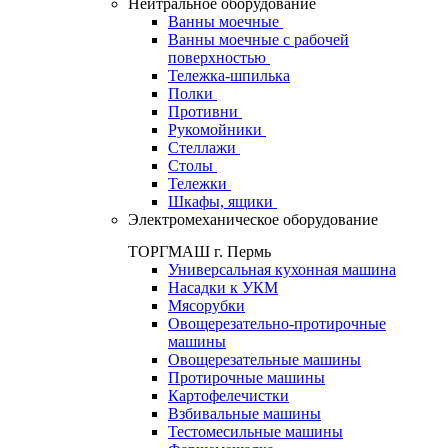
Нейтральное оборудование
Ванны моечные
Ванны моечные с рабочей
поверхностью
Тележка-шпилька
Полки
Противни
Рукомойники
Стеллажи
Столы
Тележки
Шкафы, ящики
Электромеханическое оборудование
ТОРГМАШ г. Пермь
Универсальная кухонная машина
Насадки к УКМ
Мясорубки
Овощерезательно-протирочные
машины
Овощерезательные машины
Протирочные машины
Картофелечистки
Взбивальные машины
Тестомесильные машины