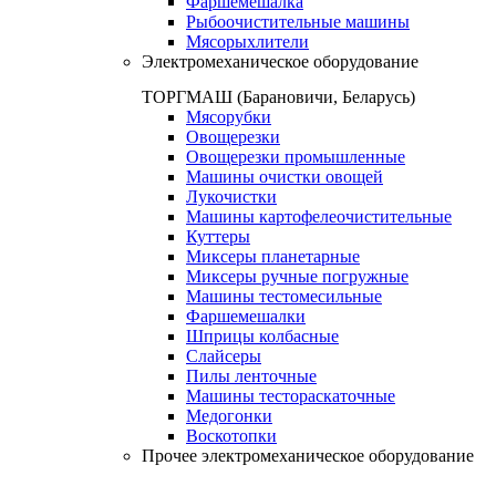
Фаршемешалка
Рыбоочистительные машины
Мясорыхлители
Электромеханическое оборудование
ТОРГМАШ (Барановичи, Беларусь)
Мясорубки
Овощерезки
Овощерезки промышленные
Машины очистки овощей
Лукочистки
Машины картофелеочистительные
Куттеры
Миксеры планетарные
Миксеры ручные погружные
Машины тестомесильные
Фаршемешалки
Шприцы колбасные
Слайсеры
Пилы ленточные
Машины тестораскаточные
Медогонки
Воскотопки
Прочее электромеханическое оборудование