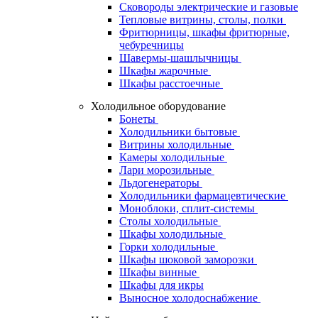
Сковороды электрические и газовые
Тепловые витрины, столы, полки
Фритюрницы, шкафы фритюрные,
чебуречницы
Шавермы-шашлычницы
Шкафы жарочные
Шкафы расстоечные
Холодильное оборудование
Бонеты
Холодильники бытовые
Витрины холодильные
Камеры холодильные
Лари морозильные
Льдогенераторы
Холодильники фармацевтические
Моноблоки, сплит-системы
Столы холодильные
Шкафы холодильные
Горки холодильные
Шкафы шоковой заморозки
Шкафы винные
Шкафы для икры
Выносное холодоснабжение