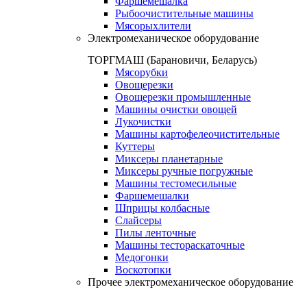
Фаршемешалка
Рыбоочистительные машины
Мясорыхлители
Электромеханическое оборудование
ТОРГМАШ (Барановичи, Беларусь)
Мясорубки
Овощерезки
Овощерезки промышленные
Машины очистки овощей
Лукочистки
Машины картофелеочистительные
Куттеры
Миксеры планетарные
Миксеры ручные погружные
Машины тестомесильные
Фаршемешалки
Шприцы колбасные
Слайсеры
Пилы ленточные
Машины тестораскаточные
Медогонки
Воскотопки
Прочее электромеханическое оборудование