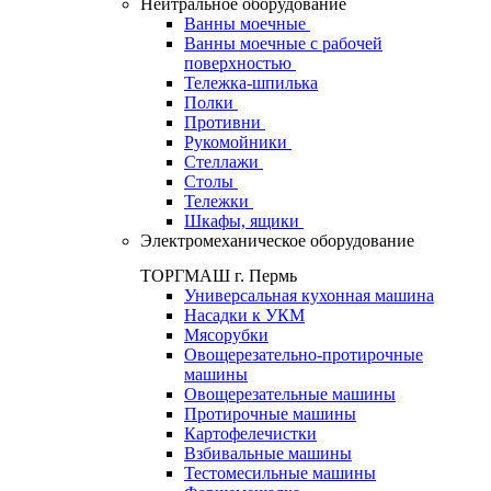
Нейтральное оборудование
Ванны моечные
Ванны моечные с рабочей
поверхностью
Тележка-шпилька
Полки
Противни
Рукомойники
Стеллажи
Столы
Тележки
Шкафы, ящики
Электромеханическое оборудование
ТОРГМАШ г. Пермь
Универсальная кухонная машина
Насадки к УКМ
Мясорубки
Овощерезательно-протирочные
машины
Овощерезательные машины
Протирочные машины
Картофелечистки
Взбивальные машины
Тестомесильные машины