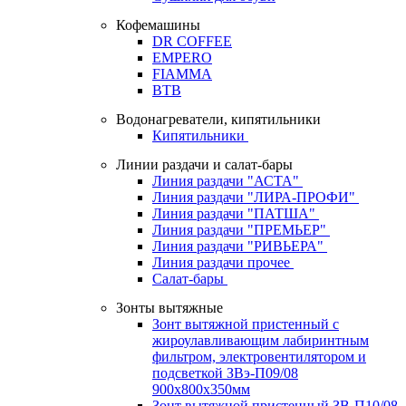
Кофемашины
DR COFFEE
EMPERO
FIAMMA
BTB
Водонагреватели, кипятильники
Кипятильники
Линии раздачи и салат-бары
Линия раздачи "АСТА"
Линия раздачи "ЛИРА-ПРОФИ"
Линия раздачи "ПАТША"
Линия раздачи "ПРЕМЬЕР"
Линия раздачи "РИВЬЕРА"
Линия раздачи прочее
Салат-бары
Зонты вытяжные
Зонт вытяжной пристенный с
жироулавливающим лабиринтным
фильтром, электровентилятором и
подсветкой ЗВэ-П09/08
900х800х350мм
Зонт вытяжной пристенный ЗВ-П10/08