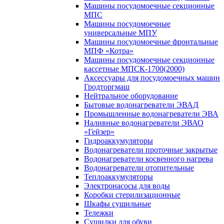
Машины посудомоечные секционные
МПС
Машины посудомоечные
универсальные МПУ
Машины посудомоечные фронтальные
МПФ «Котра»
Машины посудомоечные секционные
кассетные МПСК-1700(2000)
Аксессуары для посудомоечных машин
Гродторгмаш
Нейтральное оборудование
Бытовые водонагреватели ЭВАД
Промышленные водонагреватели ЭВА
Наливные водонагреватели ЭВАО
«Гейзер»
Гидроаккумуляторы
Водонагреватели проточные закрытые
Водонагреватели косвенного нагрева
Водонагреватели отопительные
Теплоаккумуляторы
Электронасосы для воды
Коробки стерилизационные
Шкафы сушильные
Тележки
Сушилки для обуви