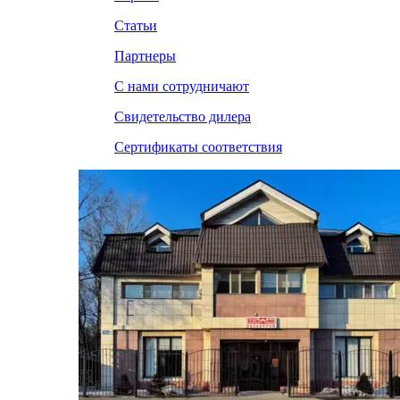
Статьи
Партнеры
С нами сотрудничают
Свидетельство дилера
Сертификаты соответствия