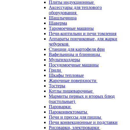
Плиты индукционные
Аксессуары для теплового
оборудования
Шашлычница
Шаверма
Таромоечные машины
Печи-коптильни и печи томления
Аппараты пончиковые, для жарки
чебуреков
Станции для картофеля фри
Вафельницы и блинницы
Мультихолдеры
Посудомоечные машины
Грили
Шкафы тепловые
Жарочные поверхности
Тостеры
Котлы пищеварочные
Мармиты первых и вторых блюд
(настольные)
Пароварки
Пароконвектоматы
Печи и прессы для пиццы
Печи конвекционные и подставки
Рисоварки, электроварки