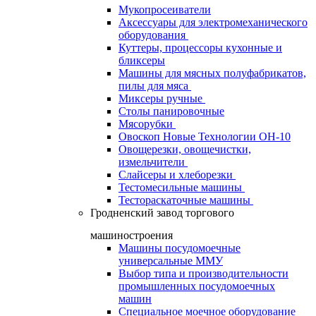
Мукопросеиватели
Аксессуары для электромеханического
оборудования
Куттеры, процессоры кухонные и
бликсеры
Машины для мясных полуфабрикатов,
пилы для мяса
Миксеры ручные
Столы панировочные
Мясорубки
Овоскоп Новые Технологии ОН-10
Овощерезки, овощечистки,
измельчители
Слайсеры и хлеборезки
Тестомесильные машины
Тестораскаточные машины
Гродненский завод торгового
машиностроения
Машины посудомоечные
универсальные ММУ
Выбор типа и производительности
промышленных посудомоечных
машин
Специальное моечное оборудование