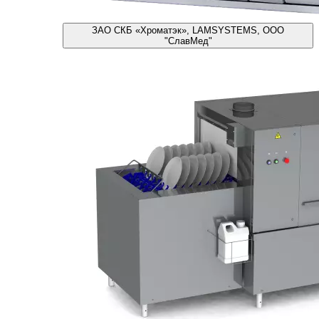
ЗАО СКБ «Хроматэк», LAMSYSTEMS, ООО
"СлавМед"