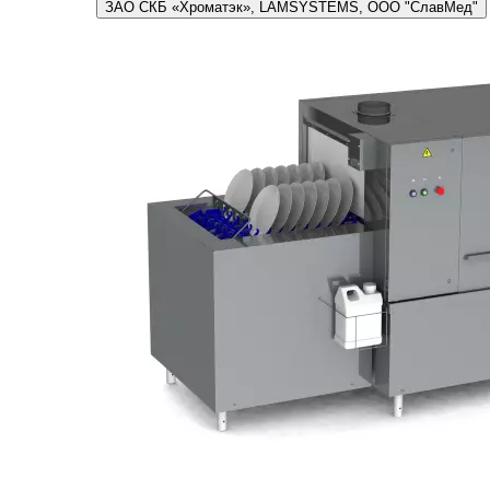
ЗАО СКБ «Хроматэк», LAMSYSTEMS, ООО "СлавМед"