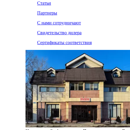
Статьи
Партнеры
С нами сотрудничают
Свидетельство дилера
Сертификаты соответствия