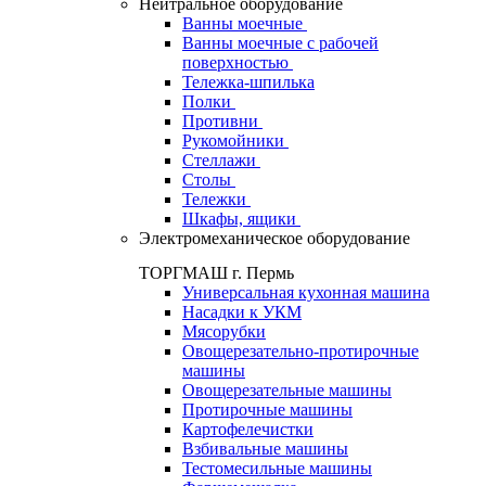
Нейтральное оборудование
Ванны моечные
Ванны моечные с рабочей
поверхностью
Тележка-шпилька
Полки
Противни
Рукомойники
Стеллажи
Столы
Тележки
Шкафы, ящики
Электромеханическое оборудование
ТОРГМАШ г. Пермь
Универсальная кухонная машина
Насадки к УКМ
Мясорубки
Овощерезательно-протирочные
машины
Овощерезательные машины
Протирочные машины
Картофелечистки
Взбивальные машины
Тестомесильные машины