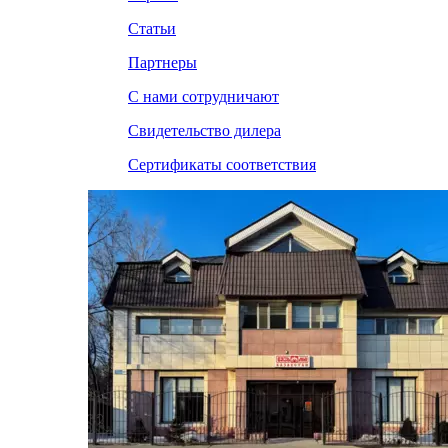
Статьи
Партнеры
С нами сотрудничают
Свидетельство дилера
Сертификаты соответствия