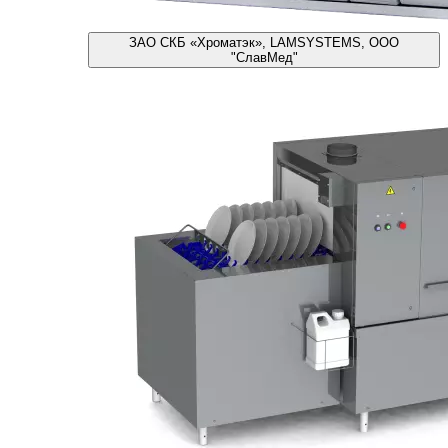
ЗАО СКБ «Хроматэк», LAMSYSTEMS, ООО
"СлавМед"