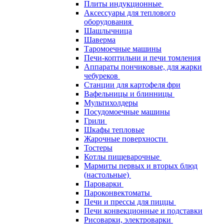
Плиты индукционные
Аксессуары для теплового
оборудования
Шашлычница
Шаверма
Таромоечные машины
Печи-коптильни и печи томления
Аппараты пончиковые, для жарки
чебуреков
Станции для картофеля фри
Вафельницы и блинницы
Мультихолдеры
Посудомоечные машины
Грили
Шкафы тепловые
Жарочные поверхности
Тостеры
Котлы пищеварочные
Мармиты первых и вторых блюд
(настольные)
Пароварки
Пароконвектоматы
Печи и прессы для пиццы
Печи конвекционные и подставки
Рисоварки, электроварки