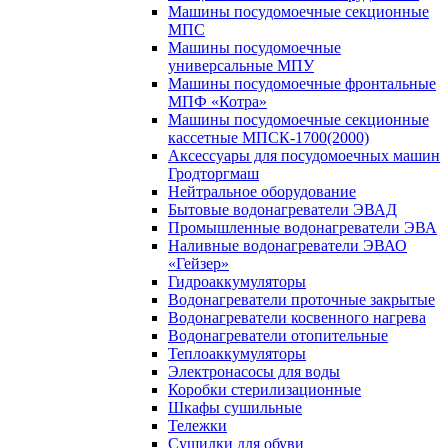
Машины посудомоечные секционные
МПС
Машины посудомоечные
универсальные МПУ
Машины посудомоечные фронтальные
МПФ «Котра»
Машины посудомоечные секционные
кассетные МПСК-1700(2000)
Аксессуары для посудомоечных машин
Гродторгмаш
Нейтральное оборудование
Бытовые водонагреватели ЭВАД
Промышленные водонагреватели ЭВА
Наливные водонагреватели ЭВАО
«Гейзер»
Гидроаккумуляторы
Водонагреватели проточные закрытые
Водонагреватели косвенного нагрева
Водонагреватели отопительные
Теплоаккумуляторы
Электронасосы для воды
Коробки стерилизационные
Шкафы сушильные
Тележки
Сушилки для обуви