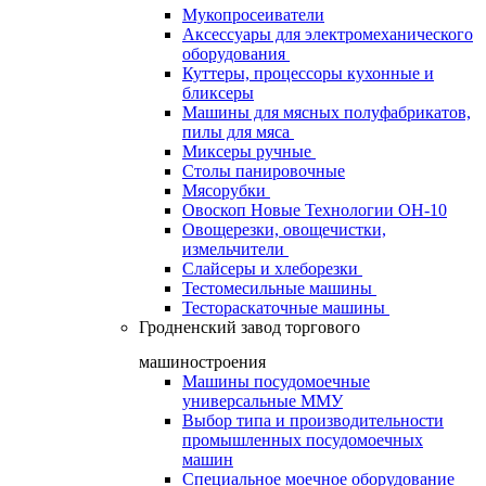
Мукопросеиватели
Аксессуары для электромеханического
оборудования
Куттеры, процессоры кухонные и
бликсеры
Машины для мясных полуфабрикатов,
пилы для мяса
Миксеры ручные
Столы панировочные
Мясорубки
Овоскоп Новые Технологии ОН-10
Овощерезки, овощечистки,
измельчители
Слайсеры и хлеборезки
Тестомесильные машины
Тестораскаточные машины
Гродненский завод торгового
машиностроения
Машины посудомоечные
универсальные ММУ
Выбор типа и производительности
промышленных посудомоечных
машин
Специальное моечное оборудование