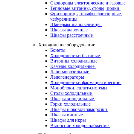
Сковороды электрические и газовые
Тепловые витрины, столы, полки
Фритюрницы, шкафы фритюрные,
чебуречницы
Шавермы-шашлычницы
Шкафы жарочные
Шкафы расстоечные
Холодильное оборудование
Бонеты
Холодильники бытовые
Витрины холодильные
Камеры холодильные
Лари морозильные
Льдогенераторы
Холодильники фармацевтические
Моноблоки, сплит-системы
Столы холодильные
Шкафы холодильные
Горки холодильные
Шкафы шоковой заморозки
Шкафы винные
Шкафы для икры
Выносное холодоснабжение