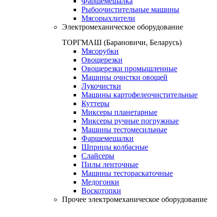
Фаршемешалка
Рыбоочистительные машины
Мясорыхлители
Электромеханическое оборудование
ТОРГМАШ (Барановичи, Беларусь)
Мясорубки
Овощерезки
Овощерезки промышленные
Машины очистки овощей
Лукочистки
Машины картофелеочистительные
Куттеры
Миксеры планетарные
Миксеры ручные погружные
Машины тестомесильные
Фаршемешалки
Шприцы колбасные
Слайсеры
Пилы ленточные
Машины тестораскаточные
Медогонки
Воскотопки
Прочее электромеханическое оборудование