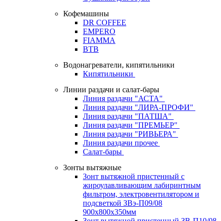
Кофемашины
DR COFFEE
EMPERO
FIAMMA
BTB
Водонагреватели, кипятильники
Кипятильники
Линии раздачи и салат-бары
Линия раздачи "АСТА"
Линия раздачи "ЛИРА-ПРОФИ"
Линия раздачи "ПАТША"
Линия раздачи "ПРЕМЬЕР"
Линия раздачи "РИВЬЕРА"
Линия раздачи прочее
Салат-бары
Зонты вытяжные
Зонт вытяжной пристенный с
жироулавливающим лабиринтным
фильтром, электровентилятором и
подсветкой ЗВэ-П09/08
900х800х350мм
Зонт вытяжной пристенный ЗВ-П10/08