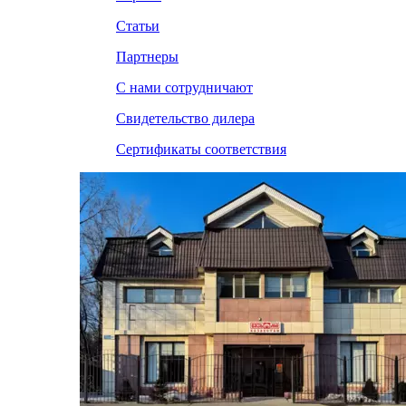
Статьи
Партнеры
С нами сотрудничают
Свидетельство дилера
Сертификаты соответствия