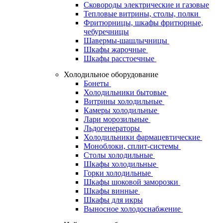
Сковороды электрические и газовые
Тепловые витрины, столы, полки
Фритюрницы, шкафы фритюрные,
чебуречницы
Шавермы-шашлычницы
Шкафы жарочные
Шкафы расстоечные
Холодильное оборудование
Бонеты
Холодильники бытовые
Витрины холодильные
Камеры холодильные
Лари морозильные
Льдогенераторы
Холодильники фармацевтические
Моноблоки, сплит-системы
Столы холодильные
Шкафы холодильные
Горки холодильные
Шкафы шоковой заморозки
Шкафы винные
Шкафы для икры
Выносное холодоснабжение