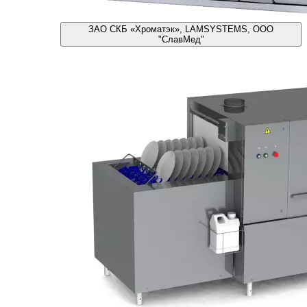
ЗАО СКБ «Хроматэк», LAMSYSTEMS, ООО
"СлавМед"