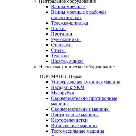
Нейтральное оборудование
Ванны моечные
Ванны моечные с рабочей
поверхностью
Тележка-шпилька
Полки
Противни
Рукомойники
Стеллажи
Столы
Тележки
Шкафы, ящики
Электромеханическое оборудование
ТОРГМАШ г. Пермь
Универсальная кухонная машина
Насадки к УКМ
Мясорубки
Овощерезательно-протирочные
машины
Овощерезательные машины
Протирочные машины
Картофелечистки
Взбивальные машины
Тестомесильные машины