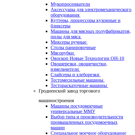
Мукопросеиватели
Аксессуары для электромеханического
оборудования
Куттеры, процессоры кухонные и
бликсеры
Машины для мясных полуфабрикатов,
пилы для мяса
Миксеры ручные
Столы панировочные
Мясорубки
Овоскоп Новые Технологии ОН-10
Овощерезки, овощечистки,
измельчители
Слайсеры и хлеборезки
Тестомесильные машины
Тестораскаточные машины
Гродненский завод торгового
машиностроения
Машины посудомоечные
универсальные ММУ
Выбор типа и производительности
промышленных посудомоечных
машин
Специальное моечное оборудование