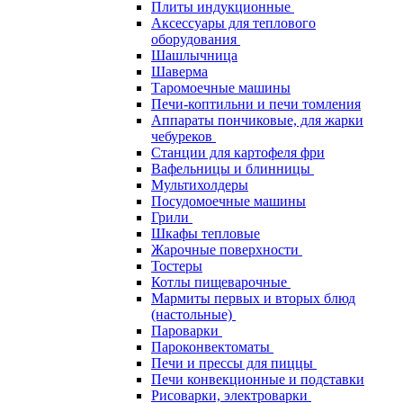
Плиты индукционные
Аксессуары для теплового
оборудования
Шашлычница
Шаверма
Таромоечные машины
Печи-коптильни и печи томления
Аппараты пончиковые, для жарки
чебуреков
Станции для картофеля фри
Вафельницы и блинницы
Мультихолдеры
Посудомоечные машины
Грили
Шкафы тепловые
Жарочные поверхности
Тостеры
Котлы пищеварочные
Мармиты первых и вторых блюд
(настольные)
Пароварки
Пароконвектоматы
Печи и прессы для пиццы
Печи конвекционные и подставки
Рисоварки, электроварки