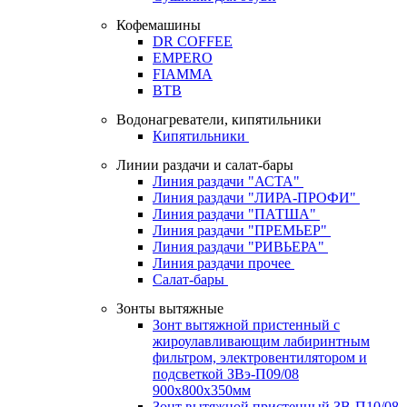
Кофемашины
DR COFFEE
EMPERO
FIAMMA
BTB
Водонагреватели, кипятильники
Кипятильники
Линии раздачи и салат-бары
Линия раздачи "АСТА"
Линия раздачи "ЛИРА-ПРОФИ"
Линия раздачи "ПАТША"
Линия раздачи "ПРЕМЬЕР"
Линия раздачи "РИВЬЕРА"
Линия раздачи прочее
Салат-бары
Зонты вытяжные
Зонт вытяжной пристенный с
жироулавливающим лабиринтным
фильтром, электровентилятором и
подсветкой ЗВэ-П09/08
900х800х350мм
Зонт вытяжной пристенный ЗВ-П10/08