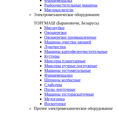
Фаршемешалка
Рыбоочистительные машины
Мясорыхлители
Электромеханическое оборудование
ТОРГМАШ (Барановичи, Беларусь)
Мясорубки
Овощерезки
Овощерезки промышленные
Машины очистки овощей
Лукочистки
Машины картофелеочистительные
Куттеры
Миксеры планетарные
Миксеры ручные погружные
Машины тестомесильные
Фаршемешалки
Шприцы колбасные
Слайсеры
Пилы ленточные
Машины тестораскаточные
Медогонки
Воскотопки
Прочее электромеханическое оборудование