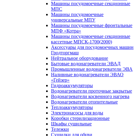
Машины посудомоечные секционные
МПС
Машины посудомоечные
универсальные МПУ
Машины посудомоечные фронтальные
МПФ «Котра»
Машины посудомоечные секционные
кассетные МПСК-1700(2000)
Аксессуары для посудомоечных машин
Гродторгмаш
Нейтральное оборудование
Бытовые водонагреватели ЭВАД
Промышленные водонагреватели ЭВА
Наливные водонагреватели ЭВАО
«Гейзер»
Гидроаккумуляторы
Водонагреватели проточные закрытые
Водонагреватели косвенного нагрева
Водонагреватели отопительные
Теплоаккумуляторы
Электронасосы для воды
Коробки стерилизационные
Шкафы сушильные
Тележки
Сушилки для обуви