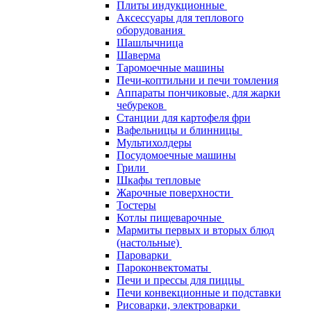
Плиты индукционные
Аксессуары для теплового
оборудования
Шашлычница
Шаверма
Таромоечные машины
Печи-коптильни и печи томления
Аппараты пончиковые, для жарки
чебуреков
Станции для картофеля фри
Вафельницы и блинницы
Мультихолдеры
Посудомоечные машины
Грили
Шкафы тепловые
Жарочные поверхности
Тостеры
Котлы пищеварочные
Мармиты первых и вторых блюд
(настольные)
Пароварки
Пароконвектоматы
Печи и прессы для пиццы
Печи конвекционные и подставки
Рисоварки, электроварки