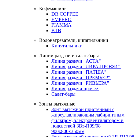
Кофемашины
DR COFFEE
EMPERO
FIAMMA
BTB
Водонагреватели, кипятильники
Кипятильники
Линии раздачи и салат-бары
Линия раздачи "АСТА"
Линия раздачи "ЛИРА-ПРОФИ"
Линия раздачи "ПАТША"
Линия раздачи "ПРЕМЬЕР"
Линия раздачи "РИВЬЕРА"
Линия раздачи прочее
Салат-бары
Зонты вытяжные
Зонт вытяжной пристенный с
жироулавливающим лабиринтным
фильтром, электровентилятором и
подсветкой ЗВэ-П09/08
900х800х350мм
Зонт вытяжной пристенный ЗВ-П10/08