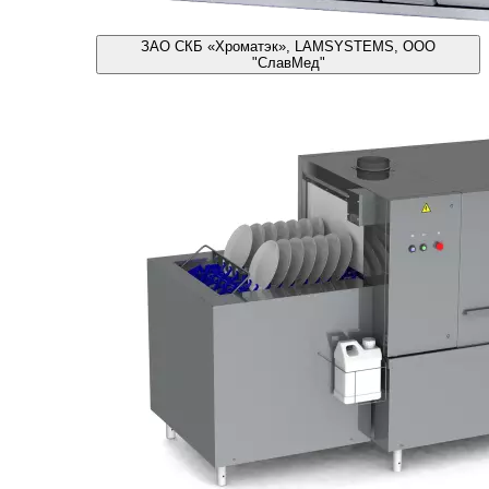
ЗАО СКБ «Хроматэк», LAMSYSTEMS, ООО
"СлавМед"