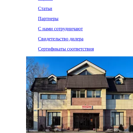
Статьи
Партнеры
С нами сотрудничают
Свидетельство дилера
Сертификаты соответствия