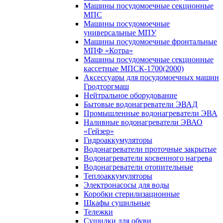
Машины посудомоечные секционные
МПС
Машины посудомоечные
универсальные МПУ
Машины посудомоечные фронтальные
МПФ «Котра»
Машины посудомоечные секционные
кассетные МПСК-1700(2000)
Аксессуары для посудомоечных машин
Гродторгмаш
Нейтральное оборудование
Бытовые водонагреватели ЭВАД
Промышленные водонагреватели ЭВА
Наливные водонагреватели ЭВАО
«Гейзер»
Гидроаккумуляторы
Водонагреватели проточные закрытые
Водонагреватели косвенного нагрева
Водонагреватели отопительные
Теплоаккумуляторы
Электронасосы для воды
Коробки стерилизационные
Шкафы сушильные
Тележки
Сушилки для обуви