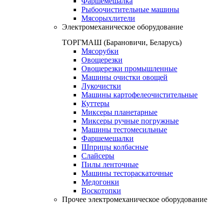
Фаршемешалка
Рыбоочистительные машины
Мясорыхлители
Электромеханическое оборудование
ТОРГМАШ (Барановичи, Беларусь)
Мясорубки
Овощерезки
Овощерезки промышленные
Машины очистки овощей
Лукочистки
Машины картофелеочистительные
Куттеры
Миксеры планетарные
Миксеры ручные погружные
Машины тестомесильные
Фаршемешалки
Шприцы колбасные
Слайсеры
Пилы ленточные
Машины тестораскаточные
Медогонки
Воскотопки
Прочее электромеханическое оборудование