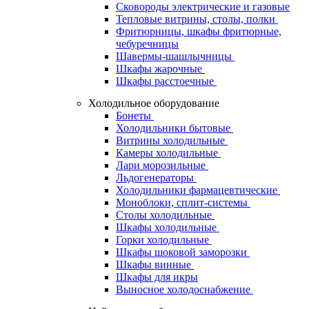
Сковороды электрические и газовые
Тепловые витрины, столы, полки
Фритюрницы, шкафы фритюрные,
чебуречницы
Шавермы-шашлычницы
Шкафы жарочные
Шкафы расстоечные
Холодильное оборудование
Бонеты
Холодильники бытовые
Витрины холодильные
Камеры холодильные
Лари морозильные
Льдогенераторы
Холодильники фармацевтические
Моноблоки, сплит-системы
Столы холодильные
Шкафы холодильные
Горки холодильные
Шкафы шоковой заморозки
Шкафы винные
Шкафы для икры
Выносное холодоснабжение