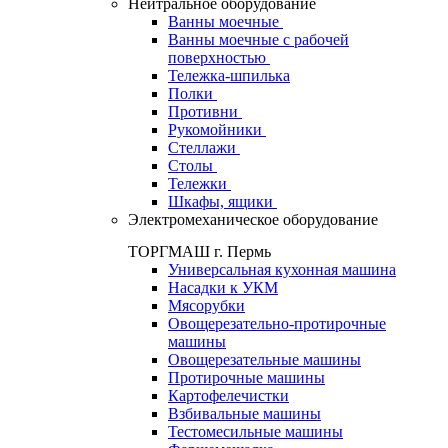
Нейтральное оборудование
Ванны моечные
Ванны моечные с рабочей
поверхностью
Тележка-шпилька
Полки
Противни
Рукомойники
Стеллажи
Столы
Тележки
Шкафы, ящики
Электромеханическое оборудование
ТОРГМАШ г. Пермь
Универсальная кухонная машина
Насадки к УКМ
Мясорубки
Овощерезательно-протирочные
машины
Овощерезательные машины
Протирочные машины
Картофелечистки
Взбивальные машины
Тестомесильные машины