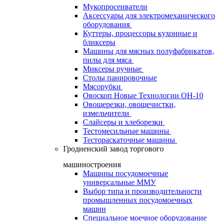
Мукопросеиватели
Аксессуары для электромеханического
оборудования
Куттеры, процессоры кухонные и
бликсеры
Машины для мясных полуфабрикатов,
пилы для мяса
Миксеры ручные
Столы панировочные
Мясорубки
Овоскоп Новые Технологии ОН-10
Овощерезки, овощечистки,
измельчители
Слайсеры и хлеборезки
Тестомесильные машины
Тестораскаточные машины
Гродненский завод торгового
машиностроения
Машины посудомоечные
универсальные ММУ
Выбор типа и производительности
промышленных посудомоечных
машин
Специальное моечное оборудование