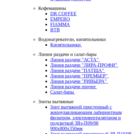
Кофемашины
DR COFFEE
EMPERO
FIAMMA
BTB
Водонагреватели, кипятильники
Кипятильники
Линии раздачи и салат-бары
Линия раздачи "АСТА"
Линия раздачи "ЛИРА-ПРОФИ"
Линия раздачи "ПАТША"
Линия раздачи "ПРЕМЬЕР"
Линия раздачи "РИВЬЕРА"
Линия раздачи прочее
Салат-бары
Зонты вытяжные
Зонт вытяжной пристенный с
жироулавливающим лабиринтным
фильтром, электровентилятором и
подсветкой ЗВэ-П09/08
900х800х350мм
Зонт вытяжной пристенный ЗВ-П10/08