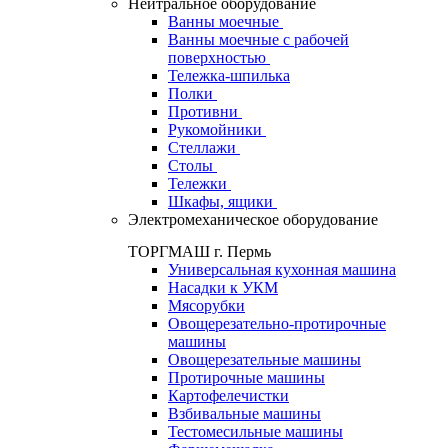
Нейтральное оборудование
Ванны моечные
Ванны моечные с рабочей
поверхностью
Тележка-шпилька
Полки
Противни
Рукомойники
Стеллажи
Столы
Тележки
Шкафы, ящики
Электромеханическое оборудование
ТОРГМАШ г. Пермь
Универсальная кухонная машина
Насадки к УКМ
Мясорубки
Овощерезательно-протирочные
машины
Овощерезательные машины
Протирочные машины
Картофелечистки
Взбивальные машины
Тестомесильные машины