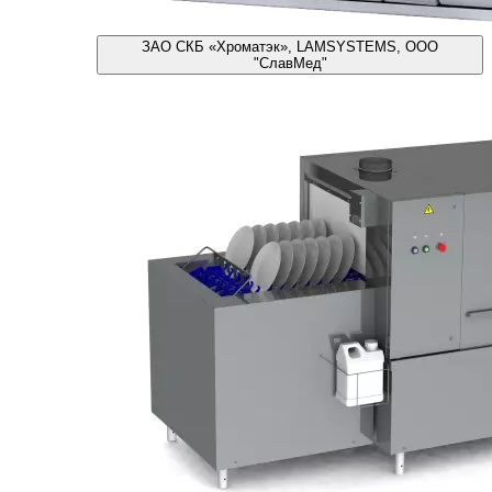
ЗАО СКБ «Хроматэк», LAMSYSTEMS, ООО
"СлавМед"