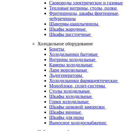
Сковороды электрические и газовые
Тепловые витрины, столы, полки
Фритюрницы, шкафы фритюрные,
чебуречницы
Шавермы-шашлычницы
Шкафы жарочные
Шкафы расстоечные
Холодильное оборудование
Бонеты
Холодильники бытовые
Витрины холодильные
Камеры холодильные
Лари морозильные
Льдогенераторы
Холодильники фармацевтические
Моноблоки, сплит-системы
Столы холодильные
Шкафы холодильные
Горки холодильные
Шкафы шоковой заморозки
Шкафы винные
Шкафы для икры
Выносное холодоснабжение