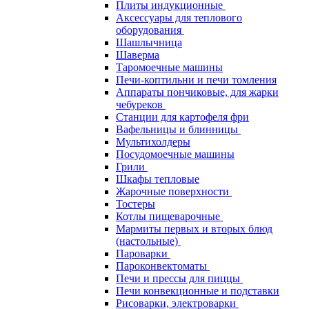
Плиты индукционные
Аксессуары для теплового
оборудования
Шашлычница
Шаверма
Таромоечные машины
Печи-коптильни и печи томления
Аппараты пончиковые, для жарки
чебуреков
Станции для картофеля фри
Вафельницы и блинницы
Мультихолдеры
Посудомоечные машины
Грили
Шкафы тепловые
Жарочные поверхности
Тостеры
Котлы пищеварочные
Мармиты первых и вторых блюд
(настольные)
Пароварки
Пароконвектоматы
Печи и прессы для пиццы
Печи конвекционные и подставки
Рисоварки, электроварки