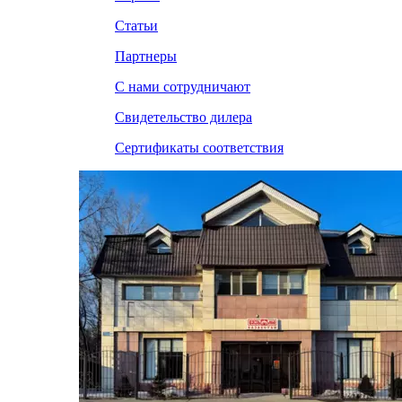
Статьи
Партнеры
С нами сотрудничают
Свидетельство дилера
Сертификаты соответствия