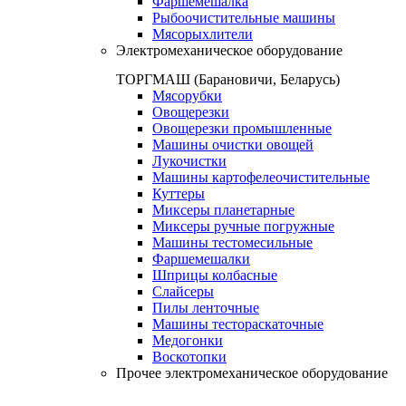
Фаршемешалка
Рыбоочистительные машины
Мясорыхлители
Электромеханическое оборудование
ТОРГМАШ (Барановичи, Беларусь)
Мясорубки
Овощерезки
Овощерезки промышленные
Машины очистки овощей
Лукочистки
Машины картофелеочистительные
Куттеры
Миксеры планетарные
Миксеры ручные погружные
Машины тестомесильные
Фаршемешалки
Шприцы колбасные
Слайсеры
Пилы ленточные
Машины тестораскаточные
Медогонки
Воскотопки
Прочее электромеханическое оборудование