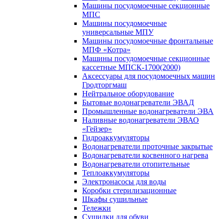
Машины посудомоечные секционные
МПС
Машины посудомоечные
универсальные МПУ
Машины посудомоечные фронтальные
МПФ «Котра»
Машины посудомоечные секционные
кассетные МПСК-1700(2000)
Аксессуары для посудомоечных машин
Гродторгмаш
Нейтральное оборудование
Бытовые водонагреватели ЭВАД
Промышленные водонагреватели ЭВА
Наливные водонагреватели ЭВАО
«Гейзер»
Гидроаккумуляторы
Водонагреватели проточные закрытые
Водонагреватели косвенного нагрева
Водонагреватели отопительные
Теплоаккумуляторы
Электронасосы для воды
Коробки стерилизационные
Шкафы сушильные
Тележки
Сушилки для обуви