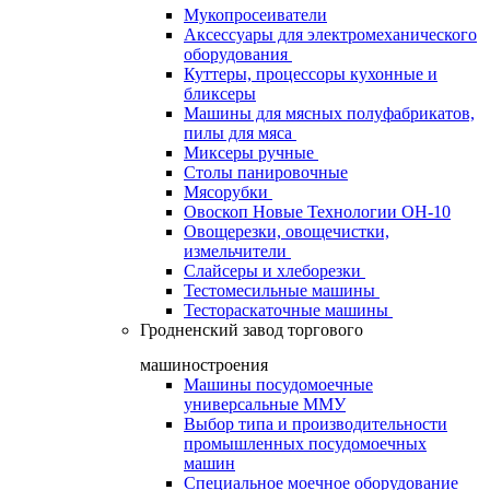
Мукопросеиватели
Аксессуары для электромеханического
оборудования
Куттеры, процессоры кухонные и
бликсеры
Машины для мясных полуфабрикатов,
пилы для мяса
Миксеры ручные
Столы панировочные
Мясорубки
Овоскоп Новые Технологии ОН-10
Овощерезки, овощечистки,
измельчители
Слайсеры и хлеборезки
Тестомесильные машины
Тестораскаточные машины
Гродненский завод торгового
машиностроения
Машины посудомоечные
универсальные ММУ
Выбор типа и производительности
промышленных посудомоечных
машин
Специальное моечное оборудование