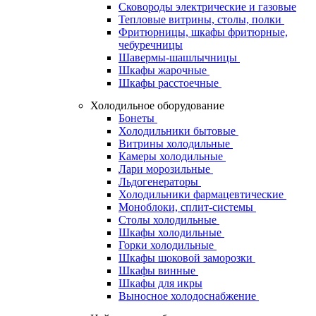
Сковороды электрические и газовые
Тепловые витрины, столы, полки
Фритюрницы, шкафы фритюрные,
чебуречницы
Шавермы-шашлычницы
Шкафы жарочные
Шкафы расстоечные
Холодильное оборудование
Бонеты
Холодильники бытовые
Витрины холодильные
Камеры холодильные
Лари морозильные
Льдогенераторы
Холодильники фармацевтические
Моноблоки, сплит-системы
Столы холодильные
Шкафы холодильные
Горки холодильные
Шкафы шоковой заморозки
Шкафы винные
Шкафы для икры
Выносное холодоснабжение