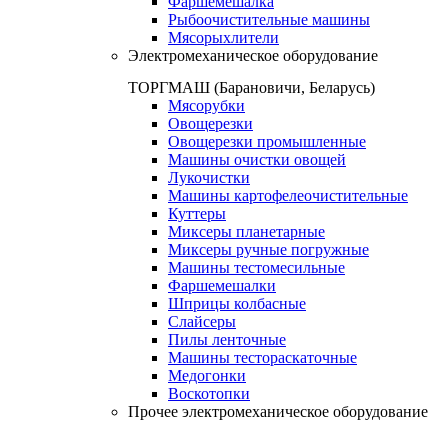
Фаршемешалка
Рыбоочистительные машины
Мясорыхлители
Электромеханическое оборудование
ТОРГМАШ (Барановичи, Беларусь)
Мясорубки
Овощерезки
Овощерезки промышленные
Машины очистки овощей
Лукочистки
Машины картофелеочистительные
Куттеры
Миксеры планетарные
Миксеры ручные погружные
Машины тестомесильные
Фаршемешалки
Шприцы колбасные
Слайсеры
Пилы ленточные
Машины тестораскаточные
Медогонки
Воскотопки
Прочее электромеханическое оборудование