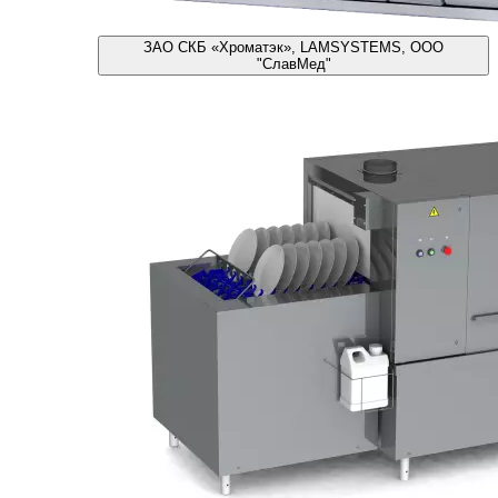
ЗАО СКБ «Хроматэк», LAMSYSTEMS, ООО
"СлавМед"