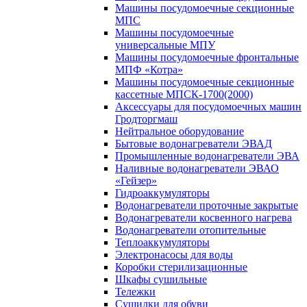
Машины посудомоечные секционные
МПС
Машины посудомоечные
универсальные МПУ
Машины посудомоечные фронтальные
МПФ «Котра»
Машины посудомоечные секционные
кассетные МПСК-1700(2000)
Аксессуары для посудомоечных машин
Гродторгмаш
Нейтральное оборудование
Бытовые водонагреватели ЭВАД
Промышленные водонагреватели ЭВА
Наливные водонагреватели ЭВАО
«Гейзер»
Гидроаккумуляторы
Водонагреватели проточные закрытые
Водонагреватели косвенного нагрева
Водонагреватели отопительные
Теплоаккумуляторы
Электронасосы для воды
Коробки стерилизационные
Шкафы сушильные
Тележки
Сушилки для обуви