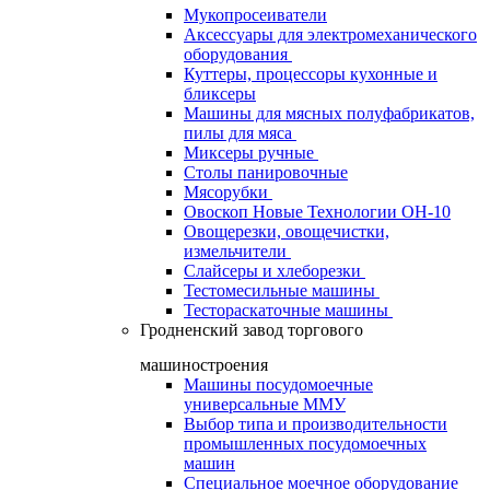
Мукопросеиватели
Аксессуары для электромеханического
оборудования
Куттеры, процессоры кухонные и
бликсеры
Машины для мясных полуфабрикатов,
пилы для мяса
Миксеры ручные
Столы панировочные
Мясорубки
Овоскоп Новые Технологии ОН-10
Овощерезки, овощечистки,
измельчители
Слайсеры и хлеборезки
Тестомесильные машины
Тестораскаточные машины
Гродненский завод торгового
машиностроения
Машины посудомоечные
универсальные ММУ
Выбор типа и производительности
промышленных посудомоечных
машин
Специальное моечное оборудование