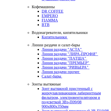
Кофемашины
DR COFFEE
EMPERO
FIAMMA
BTB
Водонагреватели, кипятильники
Кипятильники
Линии раздачи и салат-бары
Линия раздачи "АСТА"
Линия раздачи "ЛИРА-ПРОФИ"
Линия раздачи "ПАТША"
Линия раздачи "ПРЕМЬЕР"
Линия раздачи "РИВЬЕРА"
Линия раздачи прочее
Салат-бары
Зонты вытяжные
Зонт вытяжной пристенный с
жироулавливающим лабиринтным
фильтром, электровентилятором и
подсветкой ЗВэ-П09/08
900х800х350мм
Зонт вытяжной пристенный ЗВ-П10/08