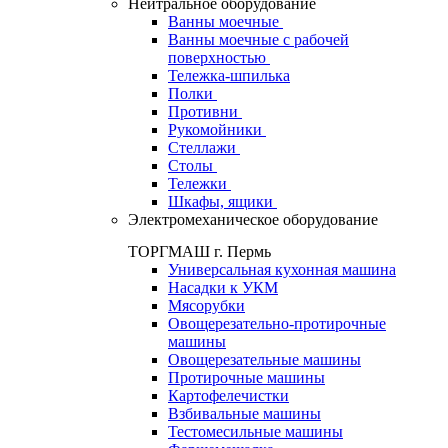
Нейтральное оборудование
Ванны моечные
Ванны моечные с рабочей
поверхностью
Тележка-шпилька
Полки
Противни
Рукомойники
Стеллажи
Столы
Тележки
Шкафы, ящики
Электромеханическое оборудование
ТОРГМАШ г. Пермь
Универсальная кухонная машина
Насадки к УКМ
Мясорубки
Овощерезательно-протирочные
машины
Овощерезательные машины
Протирочные машины
Картофелечистки
Взбивальные машины
Тестомесильные машины