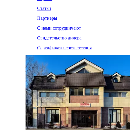
Статьи
Партнеры
С нами сотрудничают
Свидетельство дилера
Сертификаты соответствия