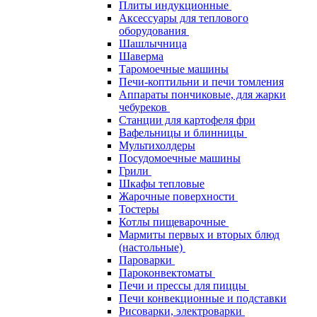
Плиты индукционные
Аксессуары для теплового
оборудования
Шашлычница
Шаверма
Таромоечные машины
Печи-коптильни и печи томления
Аппараты пончиковые, для жарки
чебуреков
Станции для картофеля фри
Вафельницы и блинницы
Мультихолдеры
Посудомоечные машины
Грили
Шкафы тепловые
Жарочные поверхности
Тостеры
Котлы пищеварочные
Мармиты первых и вторых блюд
(настольные)
Пароварки
Пароконвектоматы
Печи и прессы для пиццы
Печи конвекционные и подставки
Рисоварки, электроварки