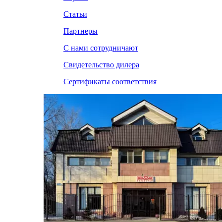
Статьи
Партнеры
С нами сотрудничают
Свидетельство дилера
Сертификаты соответствия