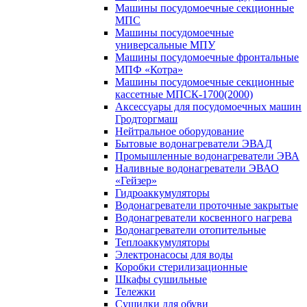
Машины посудомоечные секционные
МПС
Машины посудомоечные
универсальные МПУ
Машины посудомоечные фронтальные
МПФ «Котра»
Машины посудомоечные секционные
кассетные МПСК-1700(2000)
Аксессуары для посудомоечных машин
Гродторгмаш
Нейтральное оборудование
Бытовые водонагреватели ЭВАД
Промышленные водонагреватели ЭВА
Наливные водонагреватели ЭВАО
«Гейзер»
Гидроаккумуляторы
Водонагреватели проточные закрытые
Водонагреватели косвенного нагрева
Водонагреватели отопительные
Теплоаккумуляторы
Электронасосы для воды
Коробки стерилизационные
Шкафы сушильные
Тележки
Сушилки для обуви