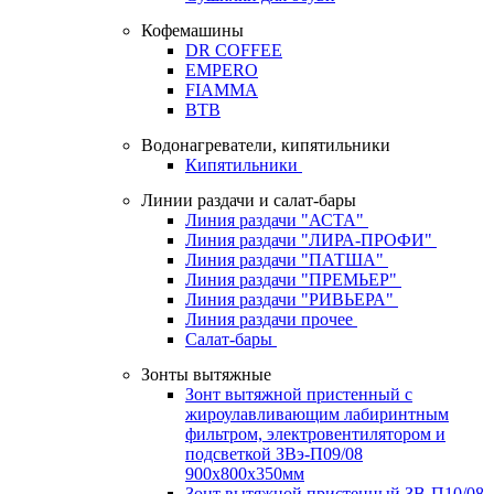
Кофемашины
DR COFFEE
EMPERO
FIAMMA
BTB
Водонагреватели, кипятильники
Кипятильники
Линии раздачи и салат-бары
Линия раздачи "АСТА"
Линия раздачи "ЛИРА-ПРОФИ"
Линия раздачи "ПАТША"
Линия раздачи "ПРЕМЬЕР"
Линия раздачи "РИВЬЕРА"
Линия раздачи прочее
Салат-бары
Зонты вытяжные
Зонт вытяжной пристенный с
жироулавливающим лабиринтным
фильтром, электровентилятором и
подсветкой ЗВэ-П09/08
900х800х350мм
Зонт вытяжной пристенный ЗВ-П10/08