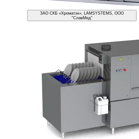
ЗАО СКБ «Хроматэк», LAMSYSTEMS, ООО
"СлавМед"