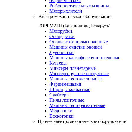
Фаршемешалка
Рыбоочистительные машины
Мясорыхлители
Электромеханическое оборудование
ТОРГМАШ (Барановичи, Беларусь)
Мясорубки
Овощерезки
Овощерезки промышленные
Машины очистки овощей
Лукочистки
Машины картофелеочистительные
Куттеры
Миксеры планетарные
Миксеры ручные погружные
Машины тестомесильные
Фаршемешалки
Шприцы колбасные
Слайсеры
Пилы ленточные
Машины тестораскаточные
Медогонки
Воскотопки
Прочее электромеханическое оборудование