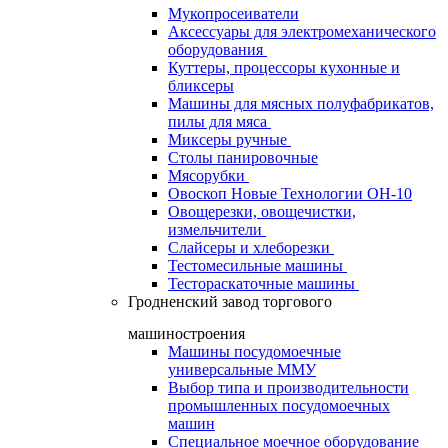
Мукопросеиватели
Аксессуары для электромеханического
оборудования
Куттеры, процессоры кухонные и
бликсеры
Машины для мясных полуфабрикатов,
пилы для мяса
Миксеры ручные
Столы панировочные
Мясорубки
Овоскоп Новые Технологии ОН-10
Овощерезки, овощечистки,
измельчители
Слайсеры и хлеборезки
Тестомесильные машины
Тестораскаточные машины
Гродненский завод торгового
машиностроения
Машины посудомоечные
универсальные ММУ
Выбор типа и производительности
промышленных посудомоечных
машин
Специальное моечное оборудование