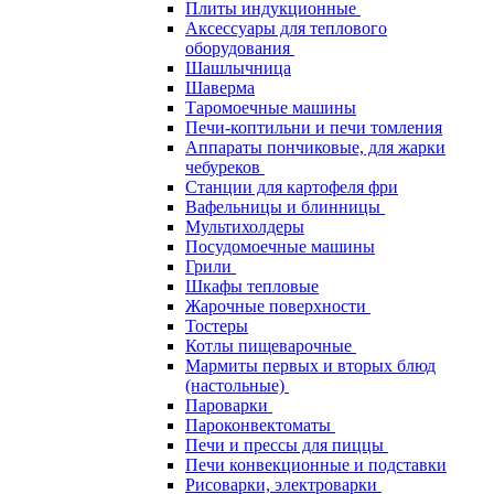
Плиты индукционные
Аксессуары для теплового
оборудования
Шашлычница
Шаверма
Таромоечные машины
Печи-коптильни и печи томления
Аппараты пончиковые, для жарки
чебуреков
Станции для картофеля фри
Вафельницы и блинницы
Мультихолдеры
Посудомоечные машины
Грили
Шкафы тепловые
Жарочные поверхности
Тостеры
Котлы пищеварочные
Мармиты первых и вторых блюд
(настольные)
Пароварки
Пароконвектоматы
Печи и прессы для пиццы
Печи конвекционные и подставки
Рисоварки, электроварки