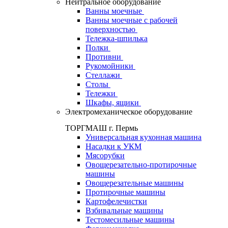
Нейтральное оборудование
Ванны моечные
Ванны моечные с рабочей
поверхностью
Тележка-шпилька
Полки
Противни
Рукомойники
Стеллажи
Столы
Тележки
Шкафы, ящики
Электромеханическое оборудование
ТОРГМАШ г. Пермь
Универсальная кухонная машина
Насадки к УКМ
Мясорубки
Овощерезательно-протирочные
машины
Овощерезательные машины
Протирочные машины
Картофелечистки
Взбивальные машины
Тестомесильные машины