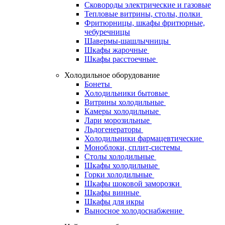
Сковороды электрические и газовые
Тепловые витрины, столы, полки
Фритюрницы, шкафы фритюрные,
чебуречницы
Шавермы-шашлычницы
Шкафы жарочные
Шкафы расстоечные
Холодильное оборудование
Бонеты
Холодильники бытовые
Витрины холодильные
Камеры холодильные
Лари морозильные
Льдогенераторы
Холодильники фармацевтические
Моноблоки, сплит-системы
Столы холодильные
Шкафы холодильные
Горки холодильные
Шкафы шоковой заморозки
Шкафы винные
Шкафы для икры
Выносное холодоснабжение