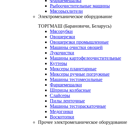
Фаршемешалка
Рыбоочистительные машины
Мясорыхлители
Электромеханическое оборудование
ТОРГМАШ (Барановичи, Беларусь)
Мясорубки
Овощерезки
Овощерезки промышленные
Машины очистки овощей
Лукочистки
Машины картофелеочистительные
Куттеры
Миксеры планетарные
Миксеры ручные погружные
Машины тестомесильные
Фаршемешалки
Шприцы колбасные
Слайсеры
Пилы ленточные
Машины тестораскаточные
Медогонки
Воскотопки
Прочее электромеханическое оборудование