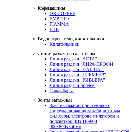
Кофемашины
DR COFFEE
EMPERO
FIAMMA
BTB
Водонагреватели, кипятильники
Кипятильники
Линии раздачи и салат-бары
Линия раздачи "АСТА"
Линия раздачи "ЛИРА-ПРОФИ"
Линия раздачи "ПАТША"
Линия раздачи "ПРЕМЬЕР"
Линия раздачи "РИВЬЕРА"
Линия раздачи прочее
Салат-бары
Зонты вытяжные
Зонт вытяжной пристенный с
жироулавливающим лабиринтным
фильтром, электровентилятором и
подсветкой ЗВэ-П09/08
900х800х350мм
Зонт вытяжной пристенный ЗВ-П10/08