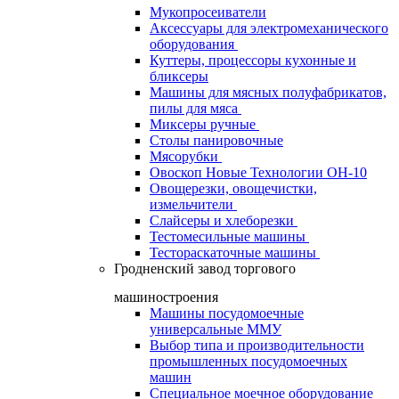
Мукопросеиватели
Аксессуары для электромеханического
оборудования
Куттеры, процессоры кухонные и
бликсеры
Машины для мясных полуфабрикатов,
пилы для мяса
Миксеры ручные
Столы панировочные
Мясорубки
Овоскоп Новые Технологии ОН-10
Овощерезки, овощечистки,
измельчители
Слайсеры и хлеборезки
Тестомесильные машины
Тестораскаточные машины
Гродненский завод торгового
машиностроения
Машины посудомоечные
универсальные ММУ
Выбор типа и производительности
промышленных посудомоечных
машин
Специальное моечное оборудование