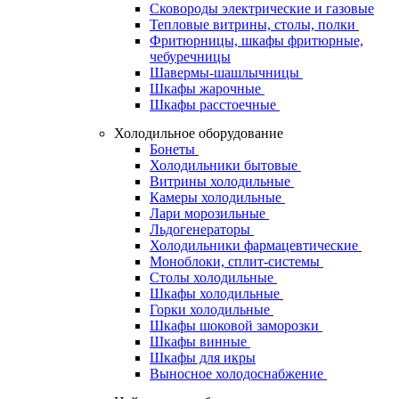
Сковороды электрические и газовые
Тепловые витрины, столы, полки
Фритюрницы, шкафы фритюрные,
чебуречницы
Шавермы-шашлычницы
Шкафы жарочные
Шкафы расстоечные
Холодильное оборудование
Бонеты
Холодильники бытовые
Витрины холодильные
Камеры холодильные
Лари морозильные
Льдогенераторы
Холодильники фармацевтические
Моноблоки, сплит-системы
Столы холодильные
Шкафы холодильные
Горки холодильные
Шкафы шоковой заморозки
Шкафы винные
Шкафы для икры
Выносное холодоснабжение