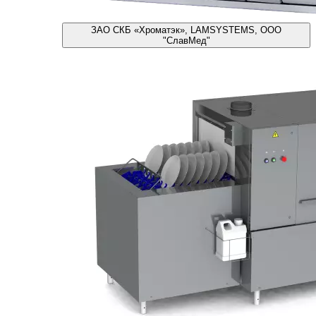
ЗАО СКБ «Хроматэк», LAMSYSTEMS, ООО
"СлавМед"