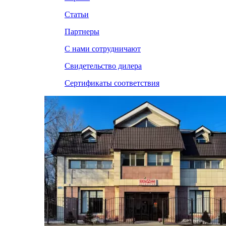
Статьи
Партнеры
С нами сотрудничают
Свидетельство дилера
Сертификаты соответствия