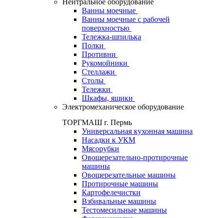
Нейтральное оборудование
Ванны моечные
Ванны моечные с рабочей
поверхностью
Тележка-шпилька
Полки
Противни
Рукомойники
Стеллажи
Столы
Тележки
Шкафы, ящики
Электромеханическое оборудование
ТОРГМАШ г. Пермь
Универсальная кухонная машина
Насадки к УКМ
Мясорубки
Овощерезательно-протирочные
машины
Овощерезательные машины
Протирочные машины
Картофелечистки
Взбивальные машины
Тестомесильные машины