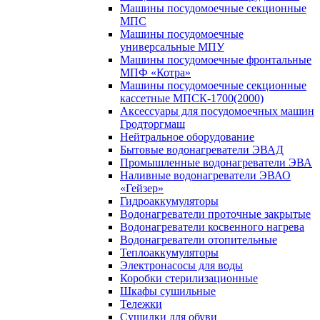
Машины посудомоечные секционные
МПС
Машины посудомоечные
универсальные МПУ
Машины посудомоечные фронтальные
МПФ «Котра»
Машины посудомоечные секционные
кассетные МПСК-1700(2000)
Аксессуары для посудомоечных машин
Гродторгмаш
Нейтральное оборудование
Бытовые водонагреватели ЭВАД
Промышленные водонагреватели ЭВА
Наливные водонагреватели ЭВАО
«Гейзер»
Гидроаккумуляторы
Водонагреватели проточные закрытые
Водонагреватели косвенного нагрева
Водонагреватели отопительные
Теплоаккумуляторы
Электронасосы для воды
Коробки стерилизационные
Шкафы сушильные
Тележки
Сушилки для обуви