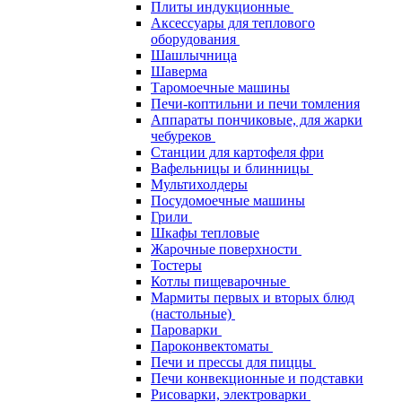
Плиты индукционные
Аксессуары для теплового
оборудования
Шашлычница
Шаверма
Таромоечные машины
Печи-коптильни и печи томления
Аппараты пончиковые, для жарки
чебуреков
Станции для картофеля фри
Вафельницы и блинницы
Мультихолдеры
Посудомоечные машины
Грили
Шкафы тепловые
Жарочные поверхности
Тостеры
Котлы пищеварочные
Мармиты первых и вторых блюд
(настольные)
Пароварки
Пароконвектоматы
Печи и прессы для пиццы
Печи конвекционные и подставки
Рисоварки, электроварки