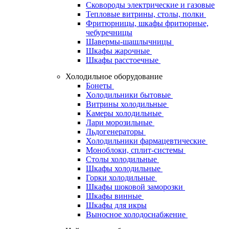
Сковороды электрические и газовые
Тепловые витрины, столы, полки
Фритюрницы, шкафы фритюрные,
чебуречницы
Шавермы-шашлычницы
Шкафы жарочные
Шкафы расстоечные
Холодильное оборудование
Бонеты
Холодильники бытовые
Витрины холодильные
Камеры холодильные
Лари морозильные
Льдогенераторы
Холодильники фармацевтические
Моноблоки, сплит-системы
Столы холодильные
Шкафы холодильные
Горки холодильные
Шкафы шоковой заморозки
Шкафы винные
Шкафы для икры
Выносное холодоснабжение