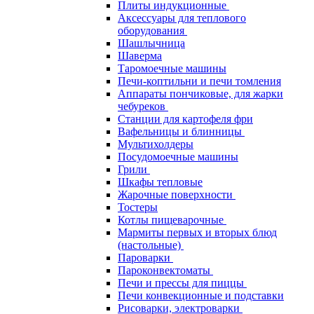
Плиты индукционные
Аксессуары для теплового
оборудования
Шашлычница
Шаверма
Таромоечные машины
Печи-коптильни и печи томления
Аппараты пончиковые, для жарки
чебуреков
Станции для картофеля фри
Вафельницы и блинницы
Мультихолдеры
Посудомоечные машины
Грили
Шкафы тепловые
Жарочные поверхности
Тостеры
Котлы пищеварочные
Мармиты первых и вторых блюд
(настольные)
Пароварки
Пароконвектоматы
Печи и прессы для пиццы
Печи конвекционные и подставки
Рисоварки, электроварки