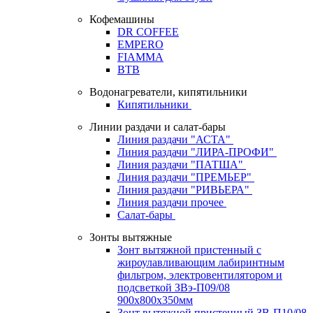
Кофемашины
DR COFFEE
EMPERO
FIAMMA
BTB
Водонагреватели, кипятильники
Кипятильники
Линии раздачи и салат-бары
Линия раздачи "АСТА"
Линия раздачи "ЛИРА-ПРОФИ"
Линия раздачи "ПАТША"
Линия раздачи "ПРЕМЬЕР"
Линия раздачи "РИВЬЕРА"
Линия раздачи прочее
Салат-бары
Зонты вытяжные
Зонт вытяжной пристенный с
жироулавливающим лабиринтным
фильтром, электровентилятором и
подсветкой ЗВэ-П09/08
900х800х350мм
Зонт вытяжной пристенный ЗВ-П10/08