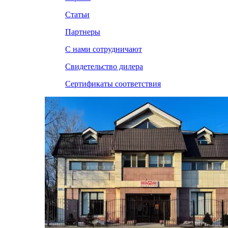
Статьи
Партнеры
С нами сотрудничают
Свидетельство дилера
Сертификаты соответствия