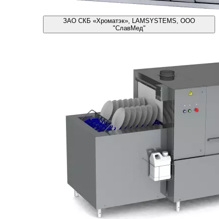
ЗАО СКБ «Хроматэк», LAMSYSTEMS, ООО
"СлавМед"