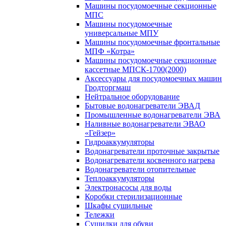
Машины посудомоечные секционные
МПС
Машины посудомоечные
универсальные МПУ
Машины посудомоечные фронтальные
МПФ «Котра»
Машины посудомоечные секционные
кассетные МПСК-1700(2000)
Аксессуары для посудомоечных машин
Гродторгмаш
Нейтральное оборудование
Бытовые водонагреватели ЭВАД
Промышленные водонагреватели ЭВА
Наливные водонагреватели ЭВАО
«Гейзер»
Гидроаккумуляторы
Водонагреватели проточные закрытые
Водонагреватели косвенного нагрева
Водонагреватели отопительные
Теплоаккумуляторы
Электронасосы для воды
Коробки стерилизационные
Шкафы сушильные
Тележки
Сушилки для обуви