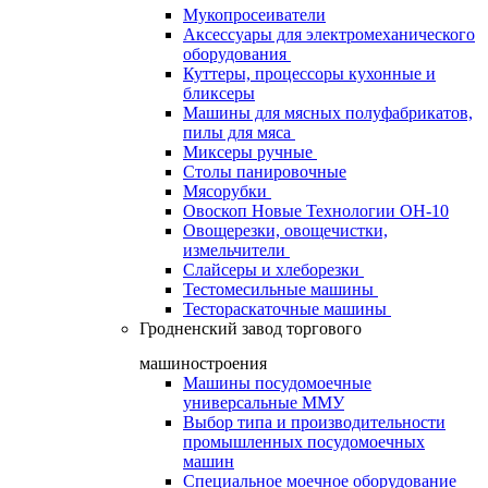
Мукопросеиватели
Аксессуары для электромеханического
оборудования
Куттеры, процессоры кухонные и
бликсеры
Машины для мясных полуфабрикатов,
пилы для мяса
Миксеры ручные
Столы панировочные
Мясорубки
Овоскоп Новые Технологии ОН-10
Овощерезки, овощечистки,
измельчители
Слайсеры и хлеборезки
Тестомесильные машины
Тестораскаточные машины
Гродненский завод торгового
машиностроения
Машины посудомоечные
универсальные ММУ
Выбор типа и производительности
промышленных посудомоечных
машин
Специальное моечное оборудование