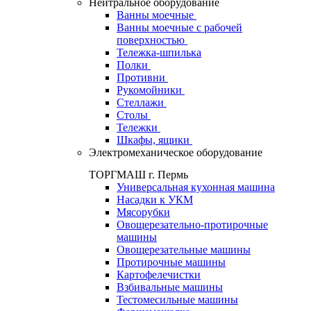
Нейтральное оборудование
Ванны моечные
Ванны моечные с рабочей
поверхностью
Тележка-шпилька
Полки
Противни
Рукомойники
Стеллажи
Столы
Тележки
Шкафы, ящики
Электромеханическое оборудование
ТОРГМАШ г. Пермь
Универсальная кухонная машина
Насадки к УКМ
Мясорубки
Овощерезательно-протирочные
машины
Овощерезательные машины
Протирочные машины
Картофелечистки
Взбивальные машины
Тестомесильные машины