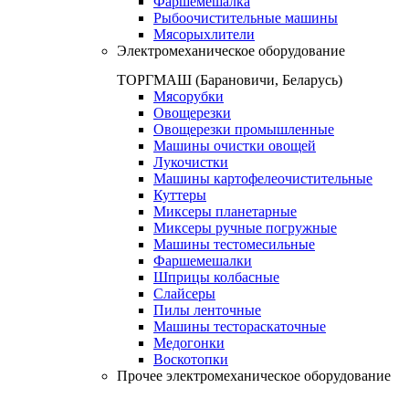
Фаршемешалка
Рыбоочистительные машины
Мясорыхлители
Электромеханическое оборудование
ТОРГМАШ (Барановичи, Беларусь)
Мясорубки
Овощерезки
Овощерезки промышленные
Машины очистки овощей
Лукочистки
Машины картофелеочистительные
Куттеры
Миксеры планетарные
Миксеры ручные погружные
Машины тестомесильные
Фаршемешалки
Шприцы колбасные
Слайсеры
Пилы ленточные
Машины тестораскаточные
Медогонки
Воскотопки
Прочее электромеханическое оборудование