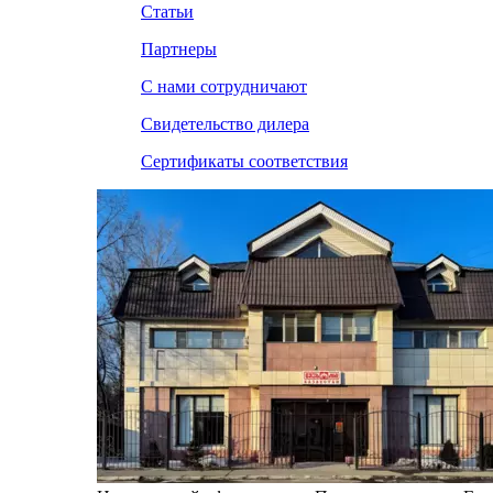
Статьи
Партнеры
С нами сотрудничают
Свидетельство дилера
Сертификаты соответствия