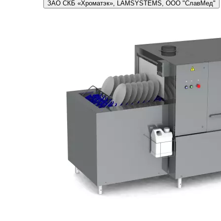
ЗАО СКБ «Хроматэк», LAMSYSTEMS, ООО "СлавМед"