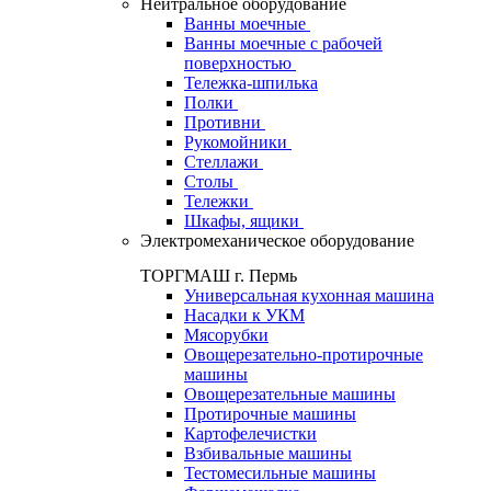
Нейтральное оборудование
Ванны моечные
Ванны моечные с рабочей
поверхностью
Тележка-шпилька
Полки
Противни
Рукомойники
Стеллажи
Столы
Тележки
Шкафы, ящики
Электромеханическое оборудование
ТОРГМАШ г. Пермь
Универсальная кухонная машина
Насадки к УКМ
Мясорубки
Овощерезательно-протирочные
машины
Овощерезательные машины
Протирочные машины
Картофелечистки
Взбивальные машины
Тестомесильные машины