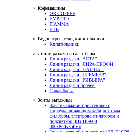
Кофемашины
DR COFFEE
EMPERO
FIAMMA
BTB
Водонагреватели, кипятильники
Кипятильники
Линии раздачи и салат-бары
Линия раздачи "АСТА"
Линия раздачи "ЛИРА-ПРОФИ"
Линия раздачи "ПАТША"
Линия раздачи "ПРЕМЬЕР"
Линия раздачи "РИВЬЕРА"
Линия раздачи прочее
Салат-бары
Зонты вытяжные
Зонт вытяжной пристенный с
жироулавливающим лабиринтным
фильтром, электровентилятором и
подсветкой ЗВэ-П09/08
900х800х350мм
Зонт вытяжной пристенный ЗВ-П10/08