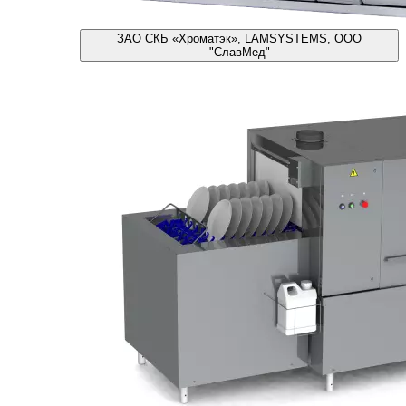
ЗАО СКБ «Хроматэк», LAMSYSTEMS, ООО
"СлавМед"