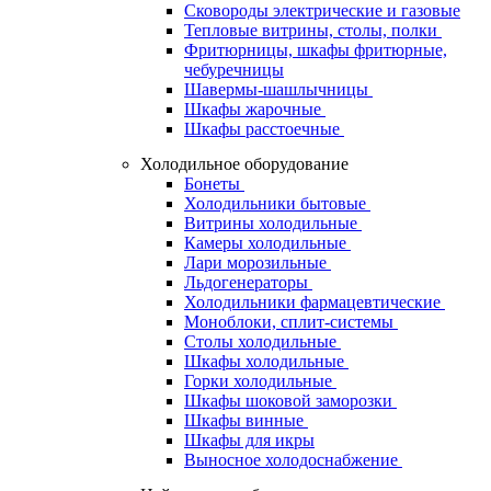
Сковороды электрические и газовые
Тепловые витрины, столы, полки
Фритюрницы, шкафы фритюрные,
чебуречницы
Шавермы-шашлычницы
Шкафы жарочные
Шкафы расстоечные
Холодильное оборудование
Бонеты
Холодильники бытовые
Витрины холодильные
Камеры холодильные
Лари морозильные
Льдогенераторы
Холодильники фармацевтические
Моноблоки, сплит-системы
Столы холодильные
Шкафы холодильные
Горки холодильные
Шкафы шоковой заморозки
Шкафы винные
Шкафы для икры
Выносное холодоснабжение