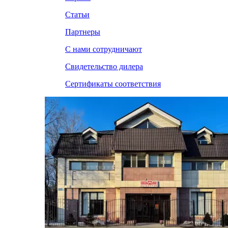
Статьи
Партнеры
С нами сотрудничают
Свидетельство дилера
Сертификаты соответствия