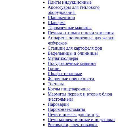
Плиты индукционные
Аксессуары для теплового
оборудования
Шашлычница
Шаверма
Таромоечные машины
Печи-коптильни и печи томления
Аппараты пончиковые, для жарки
чебуреков
Станции для картофеля фри
Вафельницы и блинницы
Мультихолдеры
Посудомоечные машины
Грили
Шкафы тепловые
Жарочные поверхности
Тостеры
Котлы пищеварочные
Мармиты первых и вторых блюд
(настольные)
Пароварки
Пароконвектоматы
Печи и прессы для пиццы
Печи конвекционные и подставки
Рисоварки, электроварки