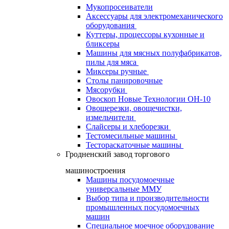
Мукопросеиватели
Аксессуары для электромеханического
оборудования
Куттеры, процессоры кухонные и
бликсеры
Машины для мясных полуфабрикатов,
пилы для мяса
Миксеры ручные
Столы панировочные
Мясорубки
Овоскоп Новые Технологии ОН-10
Овощерезки, овощечистки,
измельчители
Слайсеры и хлеборезки
Тестомесильные машины
Тестораскаточные машины
Гродненский завод торгового
машиностроения
Машины посудомоечные
универсальные ММУ
Выбор типа и производительности
промышленных посудомоечных
машин
Специальное моечное оборудование