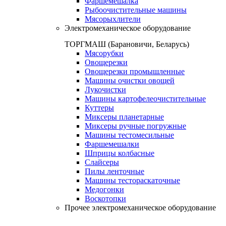
Фаршемешалка
Рыбоочистительные машины
Мясорыхлители
Электромеханическое оборудование
ТОРГМАШ (Барановичи, Беларусь)
Мясорубки
Овощерезки
Овощерезки промышленные
Машины очистки овощей
Лукочистки
Машины картофелеочистительные
Куттеры
Миксеры планетарные
Миксеры ручные погружные
Машины тестомесильные
Фаршемешалки
Шприцы колбасные
Слайсеры
Пилы ленточные
Машины тестораскаточные
Медогонки
Воскотопки
Прочее электромеханическое оборудование