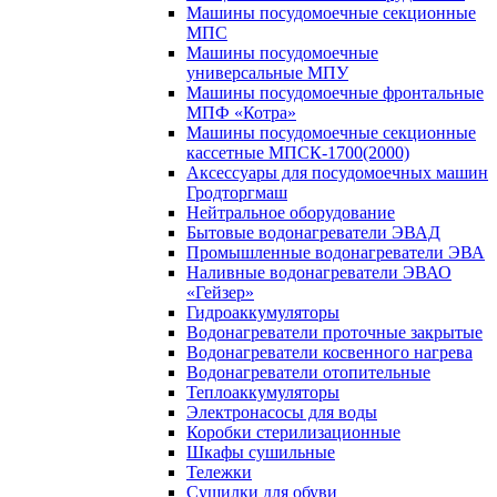
Машины посудомоечные секционные
МПС
Машины посудомоечные
универсальные МПУ
Машины посудомоечные фронтальные
МПФ «Котра»
Машины посудомоечные секционные
кассетные МПСК-1700(2000)
Аксессуары для посудомоечных машин
Гродторгмаш
Нейтральное оборудование
Бытовые водонагреватели ЭВАД
Промышленные водонагреватели ЭВА
Наливные водонагреватели ЭВАО
«Гейзер»
Гидроаккумуляторы
Водонагреватели проточные закрытые
Водонагреватели косвенного нагрева
Водонагреватели отопительные
Теплоаккумуляторы
Электронасосы для воды
Коробки стерилизационные
Шкафы сушильные
Тележки
Сушилки для обуви