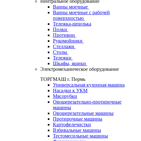
Нейтральное оборудование
Ванны моечные
Ванны моечные с рабочей
поверхностью
Тележка-шпилька
Полки
Противни
Рукомойники
Стеллажи
Столы
Тележки
Шкафы, ящики
Электромеханическое оборудование
ТОРГМАШ г. Пермь
Универсальная кухонная машина
Насадки к УКМ
Мясорубки
Овощерезательно-протирочные
машины
Овощерезательные машины
Протирочные машины
Картофелечистки
Взбивальные машины
Тестомесильные машины