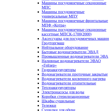
Машины посудомоечные секционные
МПС
Машины посудомоечные
универсальные МПУ
Машины посудомоечные фронтальные
МПФ «Котра»
Машины посудомоечные секционные
кассетные МПСК-1700(2000)
Аксессуары для посудомоечных машин
Гродторгмаш
Нейтральное оборудование
Бытовые водонагреватели ЭВАД
Промышленные водонагреватели ЭВА
Наливные водонагреватели ЭВАО
«Гейзер»
Гидроаккумуляторы
Водонагреватели проточные закрытые
Водонагреватели косвенного нагрева
Водонагреватели отопительные
Теплоаккумуляторы
Электронасосы для воды
Коробки стерилизационные
Шкафы сушильные
Тележки
Сушилки для обуви