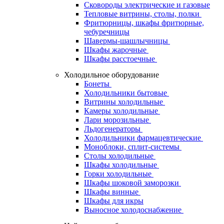
Сковороды электрические и газовые
Тепловые витрины, столы, полки
Фритюрницы, шкафы фритюрные,
чебуречницы
Шавермы-шашлычницы
Шкафы жарочные
Шкафы расстоечные
Холодильное оборудование
Бонеты
Холодильники бытовые
Витрины холодильные
Камеры холодильные
Лари морозильные
Льдогенераторы
Холодильники фармацевтические
Моноблоки, сплит-системы
Столы холодильные
Шкафы холодильные
Горки холодильные
Шкафы шоковой заморозки
Шкафы винные
Шкафы для икры
Выносное холодоснабжение