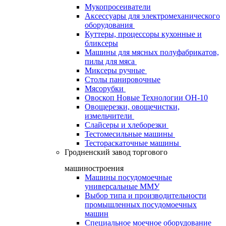
Мукопросеиватели
Аксессуары для электромеханического
оборудования
Куттеры, процессоры кухонные и
бликсеры
Машины для мясных полуфабрикатов,
пилы для мяса
Миксеры ручные
Столы панировочные
Мясорубки
Овоскоп Новые Технологии ОН-10
Овощерезки, овощечистки,
измельчители
Слайсеры и хлеборезки
Тестомесильные машины
Тестораскаточные машины
Гродненский завод торгового
машиностроения
Машины посудомоечные
универсальные ММУ
Выбор типа и производительности
промышленных посудомоечных
машин
Специальное моечное оборудование