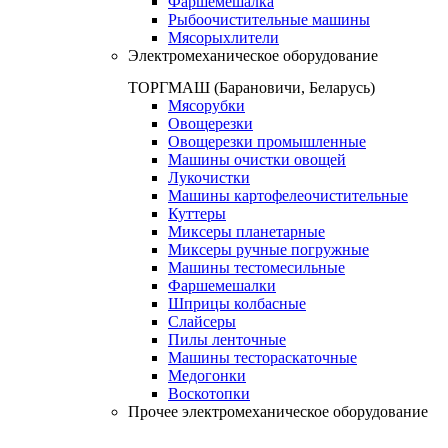
Фаршемешалка
Рыбоочистительные машины
Мясорыхлители
Электромеханическое оборудование
ТОРГМАШ (Барановичи, Беларусь)
Мясорубки
Овощерезки
Овощерезки промышленные
Машины очистки овощей
Лукочистки
Машины картофелеочистительные
Куттеры
Миксеры планетарные
Миксеры ручные погружные
Машины тестомесильные
Фаршемешалки
Шприцы колбасные
Слайсеры
Пилы ленточные
Машины тестораскаточные
Медогонки
Воскотопки
Прочее электромеханическое оборудование