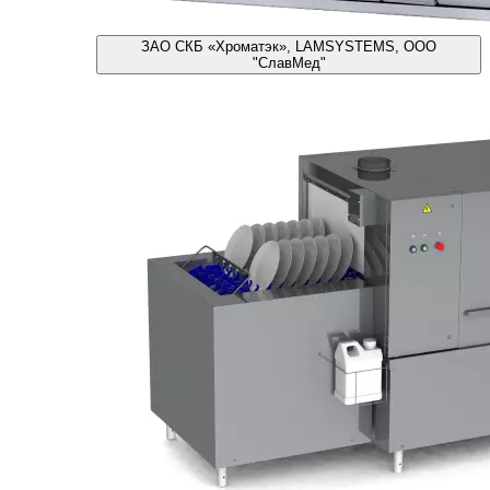
ЗАО СКБ «Хроматэк», LAMSYSTEMS, ООО
"СлавМед"