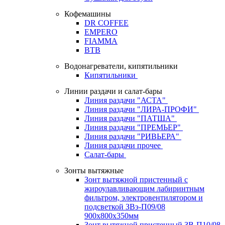
Кофемашины
DR COFFEE
EMPERO
FIAMMA
BTB
Водонагреватели, кипятильники
Кипятильники
Линии раздачи и салат-бары
Линия раздачи "АСТА"
Линия раздачи "ЛИРА-ПРОФИ"
Линия раздачи "ПАТША"
Линия раздачи "ПРЕМЬЕР"
Линия раздачи "РИВЬЕРА"
Линия раздачи прочее
Салат-бары
Зонты вытяжные
Зонт вытяжной пристенный с
жироулавливающим лабиринтным
фильтром, электровентилятором и
подсветкой ЗВэ-П09/08
900х800х350мм
Зонт вытяжной пристенный ЗВ-П10/08