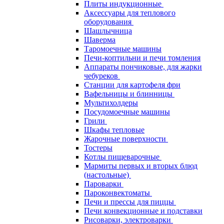
Плиты индукционные
Аксессуары для теплового
оборудования
Шашлычница
Шаверма
Таромоечные машины
Печи-коптильни и печи томления
Аппараты пончиковые, для жарки
чебуреков
Станции для картофеля фри
Вафельницы и блинницы
Мультихолдеры
Посудомоечные машины
Грили
Шкафы тепловые
Жарочные поверхности
Тостеры
Котлы пищеварочные
Мармиты первых и вторых блюд
(настольные)
Пароварки
Пароконвектоматы
Печи и прессы для пиццы
Печи конвекционные и подставки
Рисоварки, электроварки