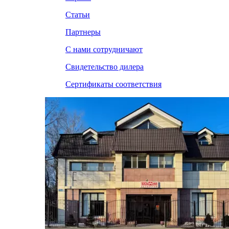
Статьи
Партнеры
С нами сотрудничают
Свидетельство дилера
Сертификаты соответствия