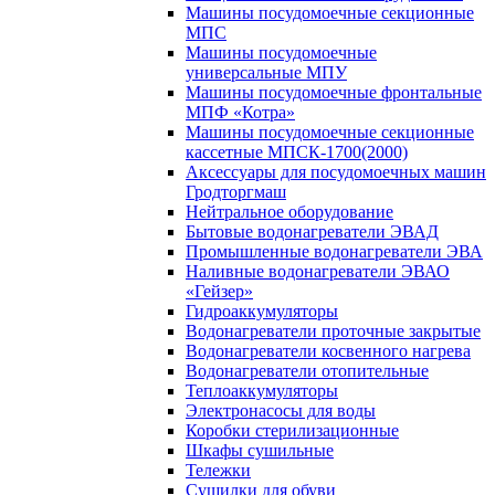
Машины посудомоечные секционные
МПС
Машины посудомоечные
универсальные МПУ
Машины посудомоечные фронтальные
МПФ «Котра»
Машины посудомоечные секционные
кассетные МПСК-1700(2000)
Аксессуары для посудомоечных машин
Гродторгмаш
Нейтральное оборудование
Бытовые водонагреватели ЭВАД
Промышленные водонагреватели ЭВА
Наливные водонагреватели ЭВАО
«Гейзер»
Гидроаккумуляторы
Водонагреватели проточные закрытые
Водонагреватели косвенного нагрева
Водонагреватели отопительные
Теплоаккумуляторы
Электронасосы для воды
Коробки стерилизационные
Шкафы сушильные
Тележки
Сушилки для обуви