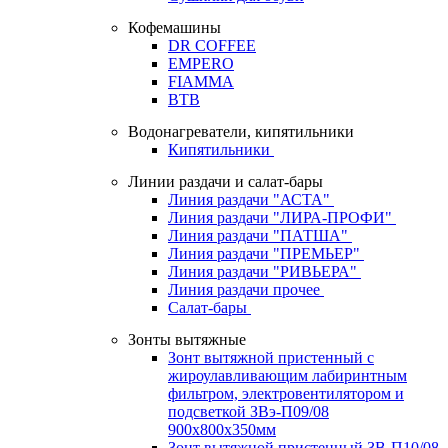
Кофемашины
DR COFFEE
EMPERO
FIAMMA
BTB
Водонагреватели, кипятильники
Кипятильники
Линии раздачи и салат-бары
Линия раздачи "АСТА"
Линия раздачи "ЛИРА-ПРОФИ"
Линия раздачи "ПАТША"
Линия раздачи "ПРЕМЬЕР"
Линия раздачи "РИВЬЕРА"
Линия раздачи прочее
Салат-бары
Зонты вытяжные
Зонт вытяжной пристенный с
жироулавливающим лабиринтным
фильтром, электровентилятором и
подсветкой ЗВэ-П09/08
900х800х350мм
Зонт вытяжной пристенный ЗВ-П10/08