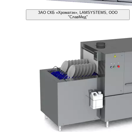
ЗАО СКБ «Хроматэк», LAMSYSTEMS, ООО
"СлавМед"