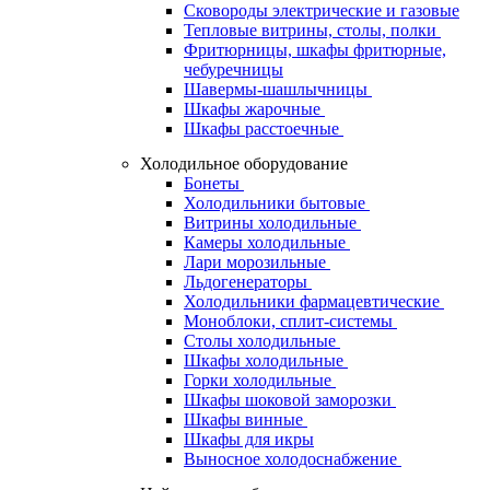
Сковороды электрические и газовые
Тепловые витрины, столы, полки
Фритюрницы, шкафы фритюрные,
чебуречницы
Шавермы-шашлычницы
Шкафы жарочные
Шкафы расстоечные
Холодильное оборудование
Бонеты
Холодильники бытовые
Витрины холодильные
Камеры холодильные
Лари морозильные
Льдогенераторы
Холодильники фармацевтические
Моноблоки, сплит-системы
Столы холодильные
Шкафы холодильные
Горки холодильные
Шкафы шоковой заморозки
Шкафы винные
Шкафы для икры
Выносное холодоснабжение