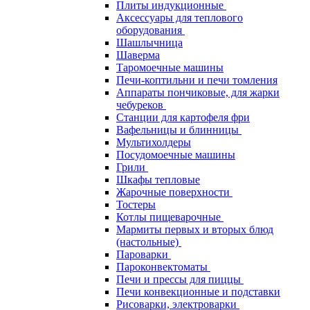
Плиты индукционные
Аксессуары для теплового
оборудования
Шашлычница
Шаверма
Таромоечные машины
Печи-коптильни и печи томления
Аппараты пончиковые, для жарки
чебуреков
Станции для картофеля фри
Вафельницы и блинницы
Мультихолдеры
Посудомоечные машины
Грили
Шкафы тепловые
Жарочные поверхности
Тостеры
Котлы пищеварочные
Мармиты первых и вторых блюд
(настольные)
Пароварки
Пароконвектоматы
Печи и прессы для пиццы
Печи конвекционные и подставки
Рисоварки, электроварки