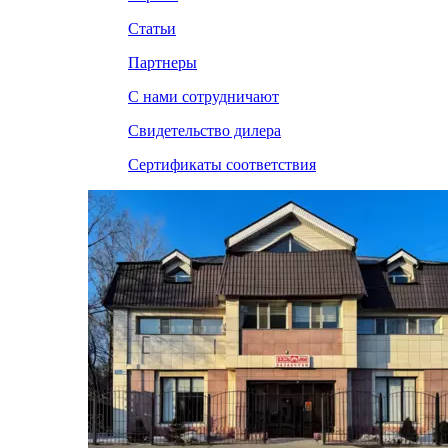
Статьи
Партнеры
С нами сотрудничают
Свидетельство дилера
Сертификаты соответствия