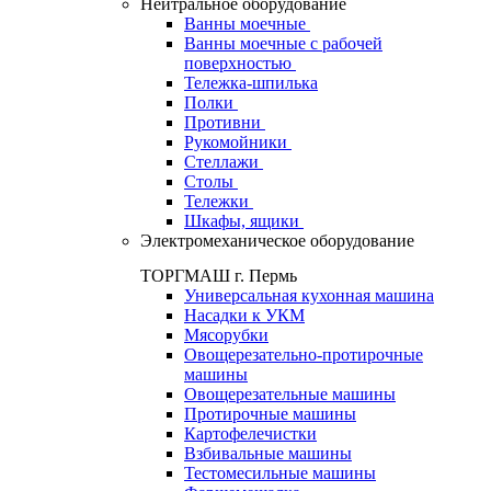
Нейтральное оборудование
Ванны моечные
Ванны моечные с рабочей
поверхностью
Тележка-шпилька
Полки
Противни
Рукомойники
Стеллажи
Столы
Тележки
Шкафы, ящики
Электромеханическое оборудование
ТОРГМАШ г. Пермь
Универсальная кухонная машина
Насадки к УКМ
Мясорубки
Овощерезательно-протирочные
машины
Овощерезательные машины
Протирочные машины
Картофелечистки
Взбивальные машины
Тестомесильные машины