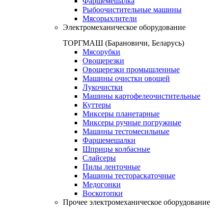
Фаршемешалка
Рыбоочистительные машины
Мясорыхлители
Электромеханическое оборудование
ТОРГМАШ (Барановичи, Беларусь)
Мясорубки
Овощерезки
Овощерезки промышленные
Машины очистки овощей
Лукочистки
Машины картофелеочистительные
Куттеры
Миксеры планетарные
Миксеры ручные погружные
Машины тестомесильные
Фаршемешалки
Шприцы колбасные
Слайсеры
Пилы ленточные
Машины тестораскаточные
Медогонки
Воскотопки
Прочее электромеханическое оборудование