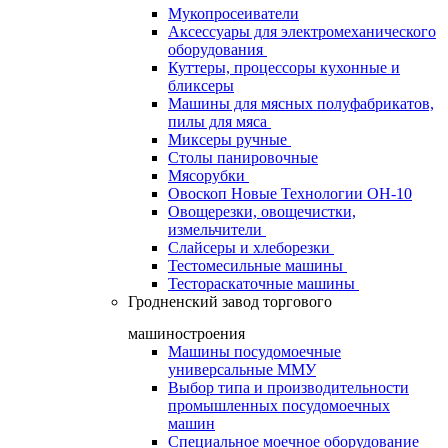
Мукопросеиватели
Аксессуары для электромеханического
оборудования
Куттеры, процессоры кухонные и
бликсеры
Машины для мясных полуфабрикатов,
пилы для мяса
Миксеры ручные
Столы панировочные
Мясорубки
Овоскоп Новые Технологии ОН-10
Овощерезки, овощечистки,
измельчители
Слайсеры и хлеборезки
Тестомесильные машины
Тестораскаточные машины
Гродненский завод торгового
машиностроения
Машины посудомоечные
универсальные ММУ
Выбор типа и производительности
промышленных посудомоечных
машин
Специальное моечное оборудование